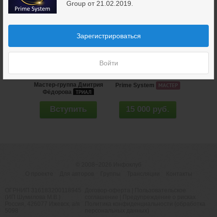
Group от 21.02.2019.
Зарегистрироваться
Войти
Мастер-группа Дмитрия
Prime System
МАСТЕР
Фёдорова
ТРИАЛ
Вступить
15 000 руб.
© 2008−2026
Инфоклуб
О проекте
Для авторов
Группы
Трансляции
Контакты
ОГРНИП 316183200118945
Договор-оферта
|
Пользовательское
(ИП Шумилова М.В.)
соглашение
|
Предупреждение о рисках
Россия, 426077 Ижевск, а/я
Политика конфиденциальности (обработка
5098
персональных данных)