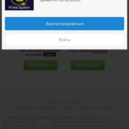
Зарегистрироваться
Войти
Мастер-группа Дмитрия
Prime System
МАСТЕР
Фёдорова
ТРИАЛ
Вступить
15 000 руб.
© 2008−2026
Инфоклуб
О проекте
Для авторов
Группы
Трансляции
Контакты
ОГРНИП 316183200118945
Договор-оферта
|
Пользовательское
(ИП Шумилова М.В.)
соглашение
|
Предупреждение о рисках
Россия, 426077 Ижевск, а/я
Политика конфиденциальности (обработка