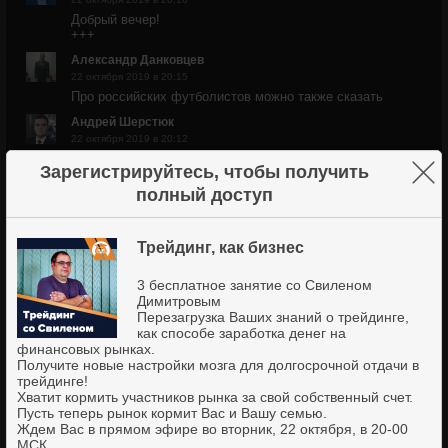
Добрый вечер!
+++
Александр Данковцев
22 октября 2019 в 20:15
Про российских футболистов можно также сказать
Андрей Шерстюк
22 октября 2019 в 20:12
Привет Свилен!
×
Зарегистрируйтесь, чтобы получить
Всем привет!
полный доступ
Александр Данковцев
22 октября 2019 в 20:10
Привет Свилен!
Трейдинг, как бизнес
Александр Акшенцев
22 октября 2019 в 20:10
3 бесплатное занятие со Свиленом
Добрый вечер Свилен
Димитровым
Перезагрузка Ваших знаний о трейдинге,
Артур
как способе заработка денег на
22 октября 2019 в 20:08
финансовых рынках.
Свилену привет!
Получите новые настройки мозга для долгосрочной отдачи в
трейдинге!
Виктор Мальцев
Хватит кормить участников рынка за свой собственный счет.
22 октября 2019 в 20:08
Пусть теперь рынок кормит Вас и Вашу семью.
Добрый вечер!
Ждем Вас в прямом эфире во вторник, 22 октября, в 20-00
МСК.
Рышард Пасцяк