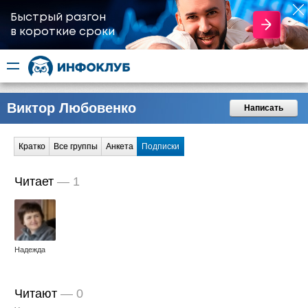
Быстрый разгон
​в короткие сроки
Виктор Любовенко
Написать
Кратко
Все группы
Анкета
Подписки
Читает
—
1
Надежда
Читают
—
0