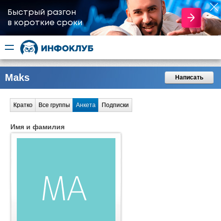
Быстрый разгон
​в короткие сроки
Maks
Написать
Кратко
Все группы
Анкета
Подписки
Имя и фамилия