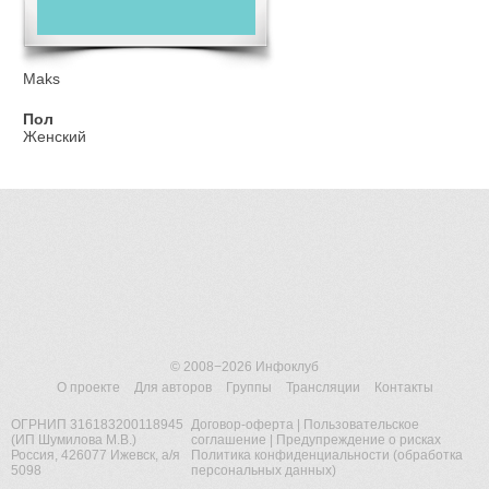
Maks
Пол
Женский
© 2008−2026
Инфоклуб
О проекте
Для авторов
Группы
Трансляции
Контакты
ОГРНИП 316183200118945
Договор-оферта
|
Пользовательское
(ИП Шумилова М.В.)
соглашение
|
Предупреждение о рисках
Россия, 426077 Ижевск, а/я
Политика конфиденциальности (обработка
5098
персональных данных)