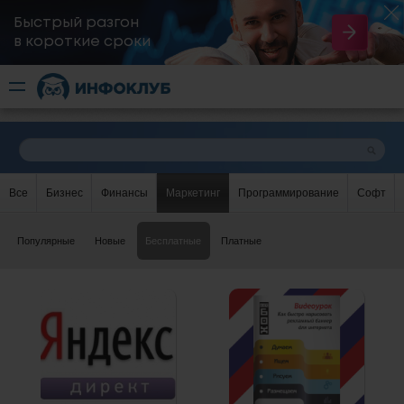
Быстрый разгон
​в короткие сроки
Все
Бизнес
Финансы
Маркетинг
Программирование
Софт
Популярные
Новые
Бесплатные
Платные