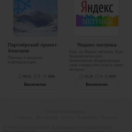
Партнёрский проект
Яндекс метрика
Аваланж
Курс по Яндекс метрике. Курс
предназначен для
Помощь в продаже
бизнесменов продвигающих
инфопродукции.
свои товары или услуги через
интернет.
00:12
2
2956
01:19
4
8201
Бесплатно
Бесплатно
© 2008−2026
Инфоклуб
О проекте
Для авторов
Группы
Трансляции
Контакты
ОГРНИП 316183200118945
Договор-оферта
|
Пользовательское
(ИП Шумилова М.В.)
соглашение
|
Предупреждение о рисках