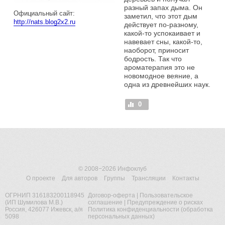
разный запах дыма. Он
Официальный сайт:
заметил, что этот дым
http://nats.blog2x2.ru
действует по-разному,
какой-то успокаивает и
навевает сны, какой-то,
наоборот, приносит
бодрость. Так что
ароматерапия это не
новомодное веяние, а
одна из древнейших наук.
0
© 2008−2026
Инфоклуб
О проекте
Для авторов
Группы
Трансляции
Контакты
ОГРНИП 316183200118945
Договор-оферта
|
Пользовательское
(ИП Шумилова М.В.)
соглашение
|
Предупреждение о рисках
Россия, 426077 Ижевск, а/я
Политика конфиденциальности (обработка
5098
персональных данных)