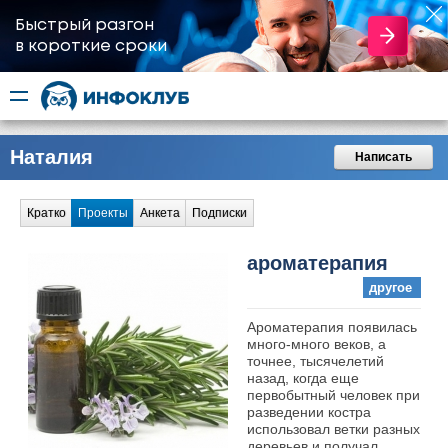
Быстрый разгон
​в короткие сроки
Наталия
Написать
Кратко
Проекты
Анкета
Подписки
ароматерапия
другое
Ароматерапия появилась
много-много веков, а
точнее, тысячелетий
назад, когда еще
первобытный человек при
разведении костра
использовал ветки разных
деревьев и получал