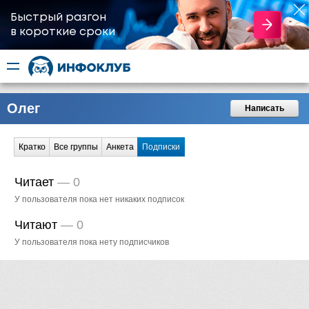
Быстрый разгон
​в короткие сроки
Олег
Написать
Кратко
Все группы
Анкета
Подписки
Читает
—
0
У пользователя пока нет никаких подписок
Читают
—
0
У пользователя пока нету подписчиков