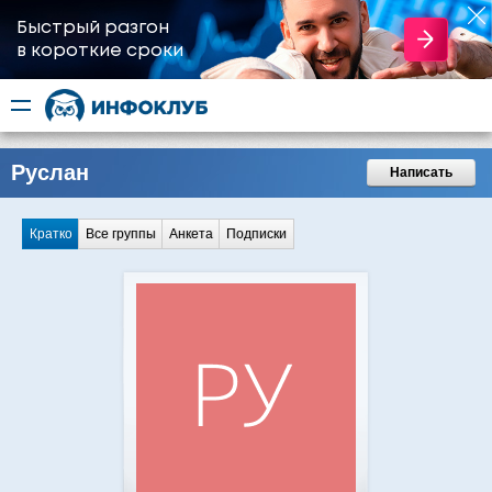
Быстрый разгон
​в короткие сроки
Руслан
Написать
Кратко
Все группы
Анкета
Подписки