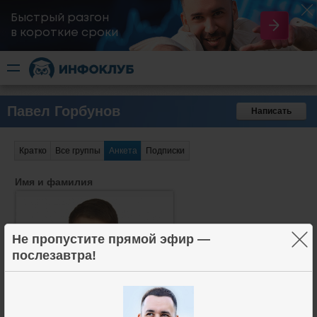
Быстрый разгон
​в короткие сроки
Павел Горбунов
Написать
Кратко
Все группы
Анкета
Подписки
Имя и фамилия
×
Не пропустите прямой эфир —
послезавтра!