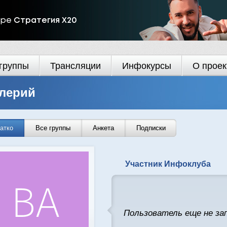
ире
Стратегия Х20
группы
Трансляции
Инфокурсы
О проек
лерий
атко
Все группы
Анкета
Подписки
Участник Инфоклуба
Пользователь еще не за