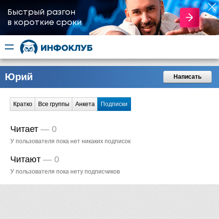
Быстрый разгон
​в короткие сроки
Юрий
Написать
Кратко
Все группы
Анкета
Подписки
Читает
—
0
У пользователя пока нет никаких подписок
Читают
—
0
У пользователя пока нету подписчиков