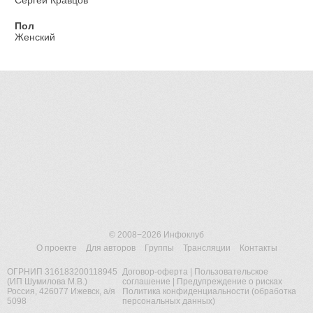
Сергей Кравцов
Пол
Женский
© 2008−2026
Инфоклуб
О проекте
Для авторов
Группы
Трансляции
Контакты
ОГРНИП 316183200118945
Договор-оферта
|
Пользовательское
(ИП Шумилова М.В.)
соглашение
|
Предупреждение о рисках
Россия, 426077 Ижевск, а/я
Политика конфиденциальности (обработка
5098
персональных данных)