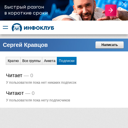
Быстрый разгон
​в короткие сроки
Сергей Кравцов
Написать
Кратко
Все группы
Анкета
Подписки
Читает
—
0
У пользователя пока нет никаких подписок
Читают
—
0
У пользователя пока нету подписчиков