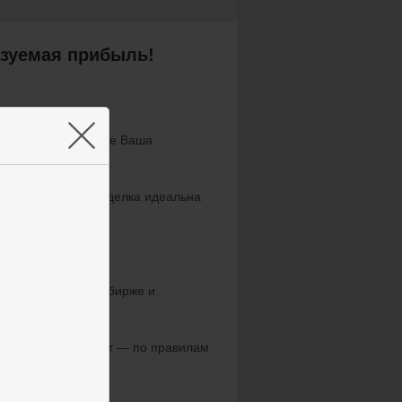
азуемая прибыль!
×
 падение. Чем лучше Ваша
тратегия точна, а сделка идеальна
окупаете на одной бирже и
я из твёрдых выплат — по правилам