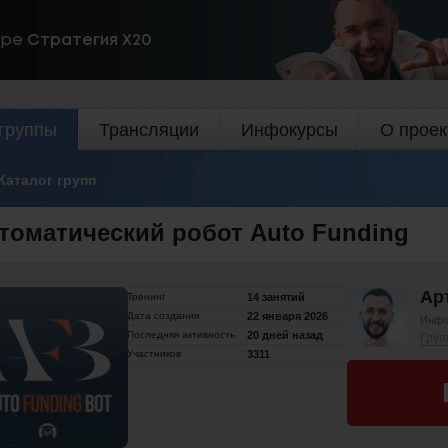
ире
Стратегия Х20
группы
Трансляции
Инфокурсы
О проек
Каталог групп
томатический робот Auto Funding
Ар
Тренинг
14 занятий
Дата создания
22 января 2026
Инфо
Последняя активность
20 дней назад
Груп
Участников
3311