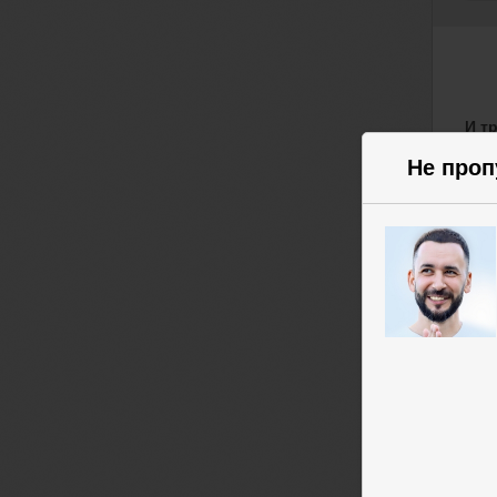
И т
Не проп
Вы п
стра
Но у
— ре
Сущ
Когд
прод
Рос
сам