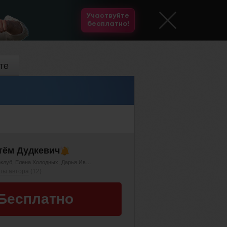
Участвуйте
бесплатно!
те
тём Дудкевич
клуб
Елена Холодных
Дарья Иванова
Елена Мельникова
пы автора
(12)
Бесплатно