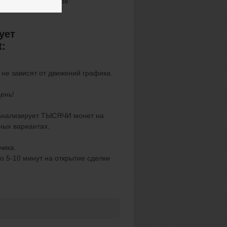
10 минут на быстрое
ует
t:
не зависят от движений графика.
ень!
анализирует ТЫСЯЧИ монет на
ных вариантах.
чика.
о 5-10 минут на открытие сделки