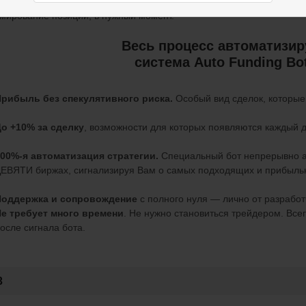
о не требует многих часов просиживания за компьютером. Всего 5-
мирование позиции, в нужный момент.
Весь процесс автоматизир
система Auto Funding Bo
рибыль без спекулятивного риска.
Особый вид сделок, которые 
о +10% за сделку
, возможности для которых появляются каждый д
00%-я автоматизация стратегии.
Специальный бот непрерывно 
ЕВЯТИ биржах, сигнализируя Вам о самых подходящих и прибыль
Поддержка и сопровождение
с полного нуля — лично от разработ
е требует много времени
. Не нужно становиться трейдером. Всег
осле сигнала бота.
3