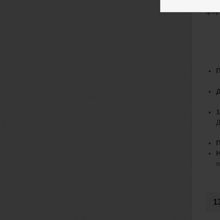
И эт
фор
П
Д
1
Д
Н
п
1