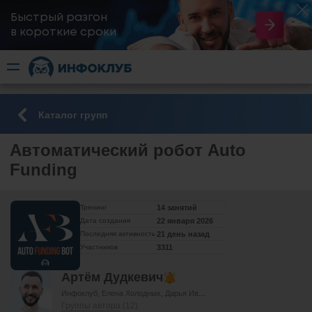
Быстрый разгон
​в короткие сроки
Каталог групп
Автоматический робот Auto
Funding
Тренинг
14 занятий
Дата создания
22 января 2026
Последняя активность
21 день назад
Участников
3311
Артём Дудкевич
Инфоклуб
Елена Холодных
Дарья Иванова
Елена Мельникова
Группы автора
(12)