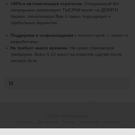
100%-я автоматизация стратегии.
Специальный бот
непрерывно анализирует ТЫСЯЧИ монет на ДЕВЯТИ
биржах, сигнализируя Вам о самых подходящих и
прибыльных вариантах.
Поддержка и сопровождение
с полного нуля — лично от
разработчика.
Не требует много времени
. Не нужно становиться
трейдером. Всего 5-10 минут на открытие сделки после
сигнала бота.
13
© 2008−2026
Инфоклуб
О проекте
Для авторов
Группы
Трансляции
Контакты
ОГРНИП 316183200118945
Договор-оферта
|
Пользовательское