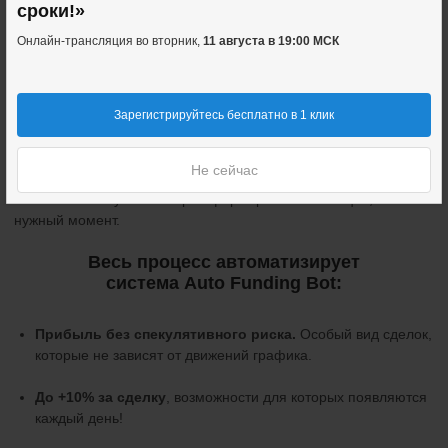
сроки!»
Когда Вас не волнует, пойдёт цена вверх или вниз. Вы
Онлайн-трансляция во вторник,
11 августа в 19:00 МСК
одновременно покупаете на одной бирже и продаёте на
другой.
Рост и падение цены взаимно компенсируются
. А доход
Зарегистрируйтесь бесплатно в 1 клик
появляется из твёрдых выплат — по правилам самой биржи.
Не сейчас
И это не требует многих часов просиживания за компьютером.
Всего 5-10 минут на быстрое формирование позиции, в
нужный момент.
Весь процесс автоматизирует
система Auto Funding Bot:
Прибыль без спекулятивного риска.
Особый вид сделок,
которые не зависят от движений графика.
До +10% за сделку
, возможности для которых появляются
каждый день!