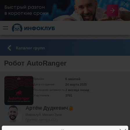
Быстрый разгон
​в короткие сроки
Каталог групп
Робот AutoRanger
Тренинг
6 занятий
Дата создания
24 марта 2025
Последняя активность
2 месяца назад
Участников
3791
Артём Дудкевич
Инфоклуб
Михаил Зуев
Группы автора
(12)