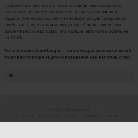
На валютном рынке есть такая выгодная закономерность:
поведение цен часто повторяется в определенные дни
недели. Уже несколько лет я использую её для совершения
прибыльных сделок почти ежедневно. Она доказала свою
эффективность настолько, что я решил автоматизировать её
на 100%.
Так появился AutoRanger — система для автоматической
торговли повторяющегося поведения цен валютных пар.
20
© 2008−2026
Инфоклуб
О проекте
Для авторов
Группы
Трансляции
Контакты
ОГРНИП 316183200118945
Договор-оферта
|
Пользовательское
(ИП Шумилова М.В.)
соглашение
|
Предупреждение о рисках
Россия, 426077 Ижевск, а/я
Политика конфиденциальности (обработка