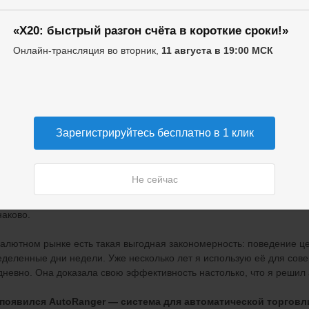
«X20: быстрый разгон счёта в короткие сроки!»
ок — это прежде всего люди, которые ведут себя одинаково. Они 
Онлайн-трансляция во вторник,
11 августа в 19:00 МСК
иям в одних и тех же ситуациях.
ах и жадность — постоянные спутники участников торгов. Под дей
ульсивные действия. И совершенно не учатся на своих ошибках…
 можно использовать, чтобы извлекать прибыль!
Зарегистрируйтесь бесплатно в 1 клик
 мы видим, что какое-то поведение цены на графике провоцирует
закономерность совершенно другого уровня.
Не сейчас
ее всего, она будет работать вообще всегда. Потому что
поведени
наково.
алютном рынке есть такая выгодная закономерность: поведение це
еделенные дни недели. Уже несколько лет я использую её для сов
дневно. Она доказала свою эффективность настолько, что я решил
 появился AutoRanger — система для автоматической торгов