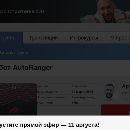
ире
Стратегия Х20
группы
Трансляции
Инфокурсы
О проек
Каталог групп
бот AutoRanger
Ар
Тренинг
6 занятий
Дата создания
24 марта 2025
Инфо
Последняя активность
2 месяца назад
Груп
Участников
3791
устите прямой эфир — 11 августа!