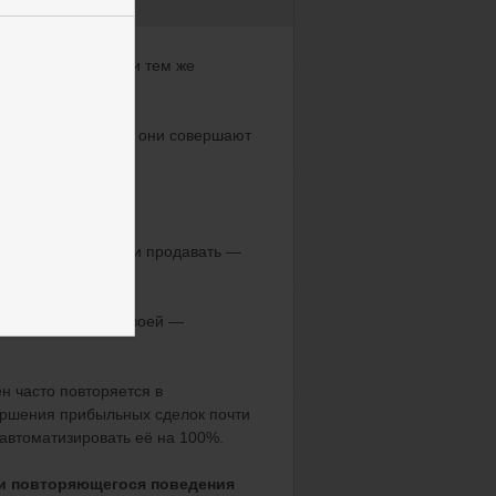
подвержены одним и тем же
ствием этих эмоций они совершают
 массы покупать или продавать —
е людей
в массе своей —
н часто повторяется в
ершения прибыльных сделок почти
 автоматизировать её на 100%.
ли повторяющегося поведения