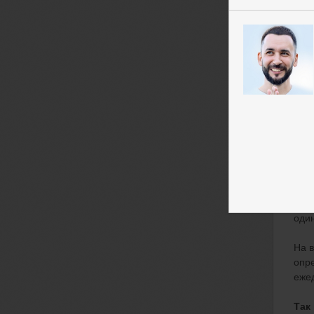
Рын
эмоц
Стр
имп
Это
Если
это 
Скор
оди
На в
опр
еже
Так