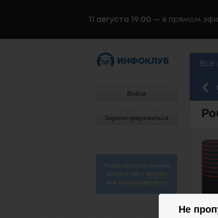
11 августа 19:00
— в прямом эф
Все 
Войти
Ро
Зарегистрироваться
Чтобы получить полный
доступ к сайту
войдите
или
зарегистрируйтесь
Не проп