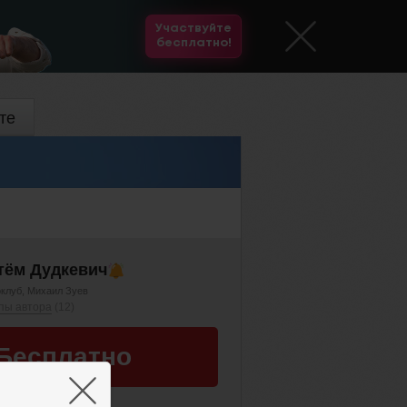
Участвуйте
бесплатно!
те
тём Дудкевич
клуб
Михаил Зуев
пы автора
(12)
Бесплатно
×