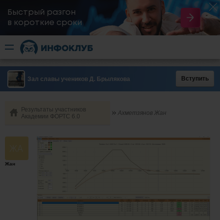
Быстрый разгон
​в короткие сроки
Вступить
Зал славы учеников Д. Брылякова
Результаты участников
Ахметзянов Жан
Академии ФОРТС 6.0
Жан