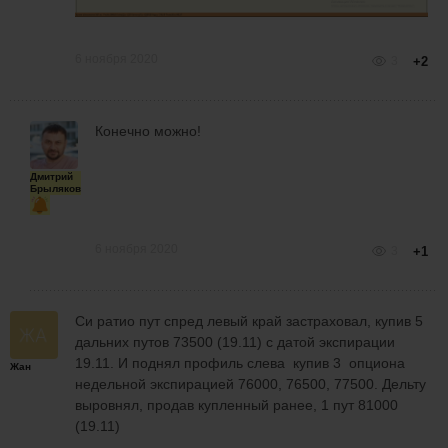
6 ноября 2020
3
+2
Конечно можно!
Дмитрий
Брыляков
6 ноября 2020
3
+1
Си ратио пут спред левый край застраховал, купив 5
дальних путов 73500 (19.11) с датой экспирации
19.11. И поднял профиль слева купив 3 опциона
Жан
недельной экспирацией 76000, 76500, 77500. Дельту
выровнял, продав купленный ранее, 1 пут 81000
(19.11)