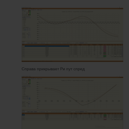
Справа прикрывает Ри пут спред