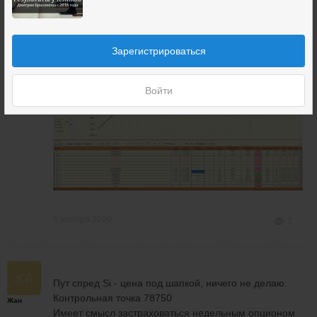
проданный длинный стренгл, страховка на выходные
Зарегистрироваться
Жан
Войти
5 ноября 2020
7
Пут спред Si - цена под шапкой, ничего не делаю.
Контрольная точка 78750
Жан
Имеет смысл застраховаться недельным опционом