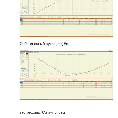
Собрал новый пут спред Ри
застраховал Си пут спред