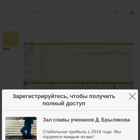
5 ноября 2020
21
+1
Жан
×
Зарегистрируйтесь, чтобы получить
полный доступ
проданный длинный стренгл. Продана страховка,
откуплено 2 120 кола.
Зал славы учеников Д. Брылякова
Контрольные точки 112500 и 117500.
Стабильная прибыль с 2016 года. Мы
5 ноября 2020
7
+2
гордимся каждым из вас!