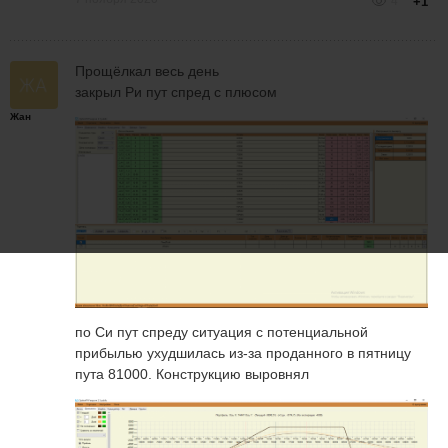
4
+1
Прощёлкал весь день
закрыл Ри пут спред с плюсом
Жан
по Си пут спреду ситуация с потенциальной
прибылью ухудшилась из-за проданного в пятницу
пута 81000. Конструкцию выровнял