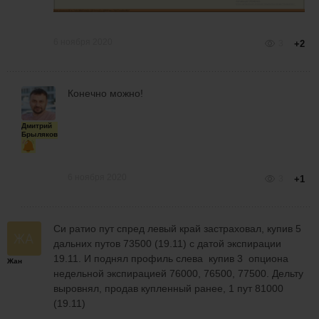
6 ноября 2020
3
+2
Конечно можно!
Дмитрий
Брыляков
6 ноября 2020
3
+1
Си ратио пут спред левый край застраховал, купив 5
дальних путов 73500 (19.11) с датой экспирации
19.11. И поднял профиль слева купив 3 опциона
Жан
недельной экспирацией 76000, 76500, 77500. Дельту
выровнял, продав купленный ранее, 1 пут 81000
(19.11)