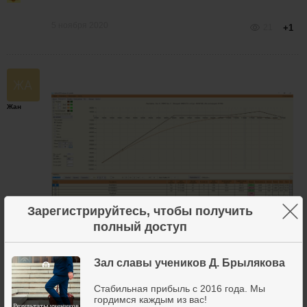
5 ноября 2020
21
+1
Жан
×
Зарегистрируйтесь, чтобы получить
полный доступ
проданный длинный стренгл. Продана страховка,
откуплено 2 120 кола.
Зал славы учеников Д. Брылякова
Контрольные точки 112500 и 117500.
Стабильная прибыль с 2016 года. Мы
5 ноября 2020
7
+2
гордимся каждым из вас!