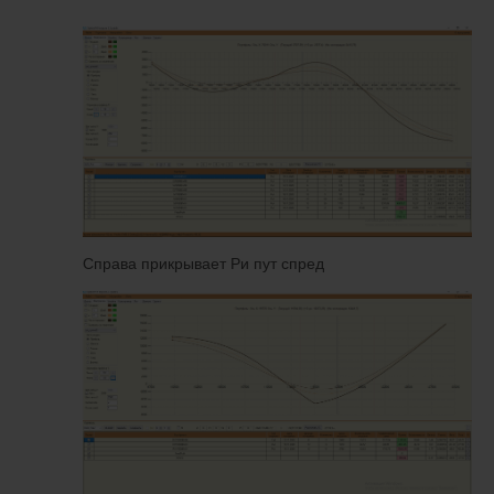
Справа прикрывает Ри пут спред