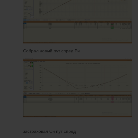
Собрал новый пут спред Ри
застраховал Си пут спред