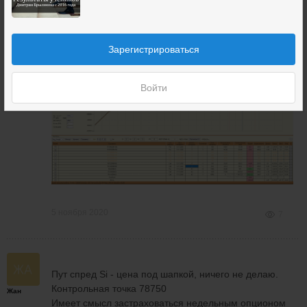
проданный длинный стренгл, страховка на выходные
Зарегистрироваться
Жан
Войти
5 ноября 2020
7
Пут спред Si - цена под шапкой, ничего не делаю.
Контрольная точка 78750
Жан
Имеет смысл застраховаться недельным опционом