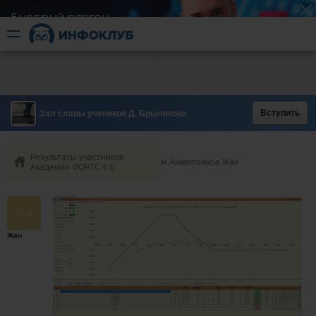
Быстрый разгон
​в короткие сроки
Вступить
Зал славы учеников Д. Брылякова
Результаты участников
Ахметзянов Жан
Академии ФОРТС 6.0
Жан