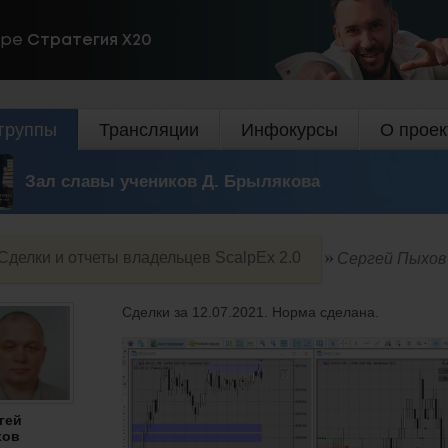
ире
Стратегия Х20
группы
Трансляции
Инфокурсы
О проек
Зал славы учеников Д. Брылякова
Сделки и отчеты владельцев ScalpEx 2.0
Сергей Пыхов
Сделки за 12.07.2021. Норма сделана.
гей
хов