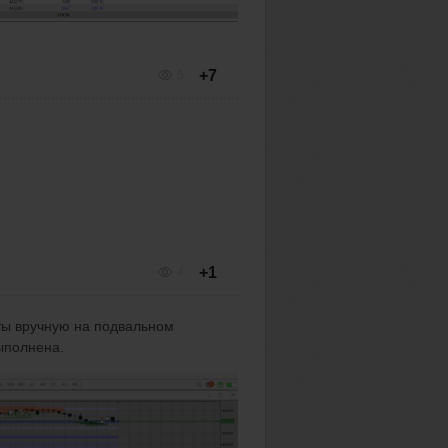
+7
5
+1
4
ыты вручную на подвальном
ыполнена.