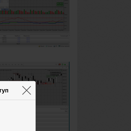
×
туп