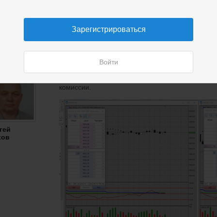
Зарегистрироваться
Войти
Сделки за 9.08.2021 по скальпекс3, открытые вр
комиссии.
гей
хов