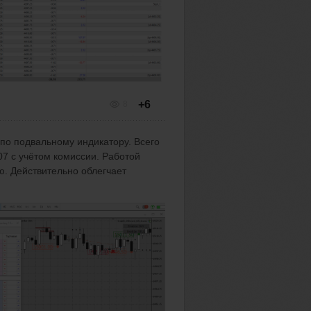
+6
8
 по подвальному индикатору. Всего
,07 с учётом комиссии. Работой
ю. Действительно облегчает