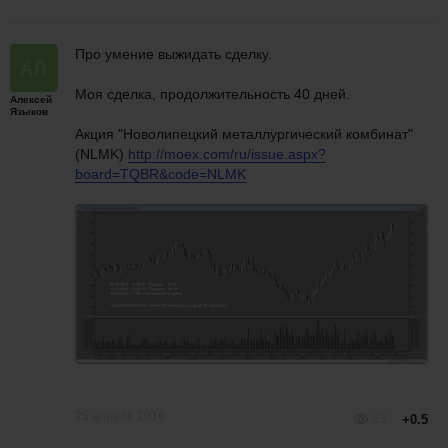
Про умение выжидать сделку.
Моя сделка, продолжительность 40 дней.
Алексей
Языков
Акция "Новолипецкий металлургический комбинат"
(NLMK)
http://moex.com/ru/issue.aspx?
board=TQBR&code=NLMK
25 апреля 2016
23
+0.5