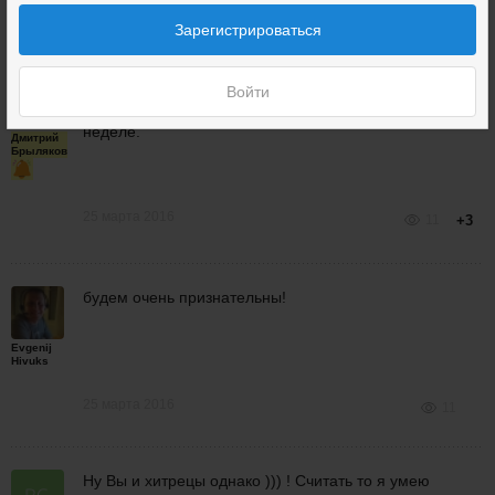
25 марта 2016
11
Зарегистрироваться
Давайте я лучше про это расскажу на вебинаре по
Войти
психологии торговли? Он будет на следующей
неделе.
Дмитрий
Брыляков
25 марта 2016
11
+3
будем очень признательны!
Evgenij
Hivuks
25 марта 2016
11
Ну Вы и хитрецы однако ))) ! Считать то я умею