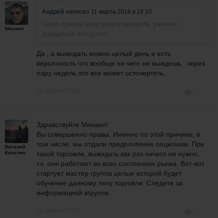
Андрей
написал
11 марта 2016 в 19:10
Свою сделку надо уметь выждать, умение
Михаил
дождаться вот успех.
Да , а выжидать можно целый день и есть
вероятность что вообще ни чего не выждешь , через
пару недель это все может осточертеть..
25 апреля 2016
27
Здравствуйте Михаил!
Вы совершенно правы. Именно по этой причине, в
том числе, мы отдали предпочтение опционам. При
Виталий
Капелин
такой торговле, выжидать как раз ничего не нужно,
т.к. они работают во всех состояниях рынка. Вот-вот
стартует мастер группа целью которой будет
обучение данному типу торговли. Следите за
информацией вгруппе.
25 апреля 2016
27