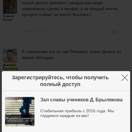
лучше делать реинвест. каждый раз когда
закрываешь сделку в профит, а не каждый месяц.
процесс пойдет на много быстрее.)
Evgenij
Hivuks
25 марта 2016
10
К сожалению это не так! Реинвест нужно делать во
время просадки..
Дмитрий
Брыляков
×
Зарегистрируйтесь, чтобы получить
полный доступ
25 марта 2016
11
Зал славы учеников Д. Брылякова
не вижу разницы. объясните пожалуйста.
Стабильная прибыль с 2016 года. Мы
гордимся каждым из вас!
Evgenij
Hivuks