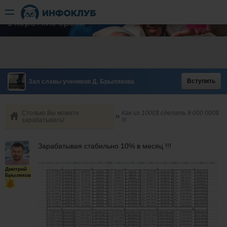
Быстрый разгон
​в короткие сроки
Вступить
Зал славы учеников Д. Брылякова
Столько Вы можете
Как из 1000$ сделать 9 000 000$
зарабатывать!
!!!
Зарабатывая стабильно 10% в месяц !!!
Дмитрий
Брыляков