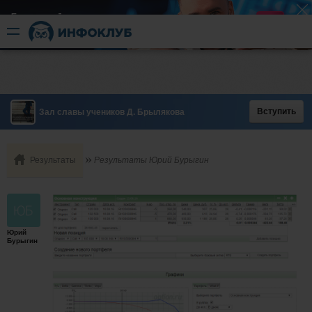
Быстрый разгон
​в короткие сроки
Вступить
Зал славы учеников Д. Брылякова
Результаты
Результаты Юрий Бурыгин
Юрий
Бурыгин