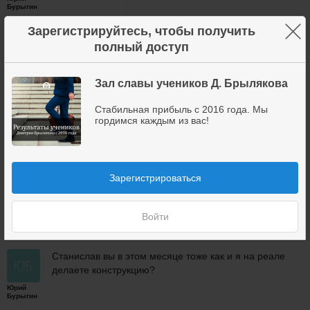
Бурыгин
×
Зарегистрируйтесь, чтобы получить
полный доступ
Г.О. вот такое получилось.
Зал славы учеников Д. Брылякова
21 июля 2016
4
+1
Стабильная прибыль с 2016 года. Мы
гордимся каждым из вас!
Отлично!
Станислав
Зарегистрироваться
Бардычев
21 июля 2016
2
Войти
Станислав вы в этом месяце тоже как и я на реале
делаете конструкцию?
Юрий
Бурыгин