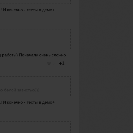
! И конечно - тесты в демо+
ц работы) Поначалу очень сложно
+1
5
ю белой завистью)))
! И конечно - тесты в демо+