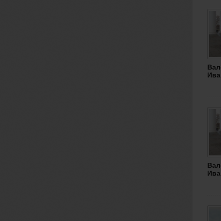
Вал
Ива
Вал
Ива