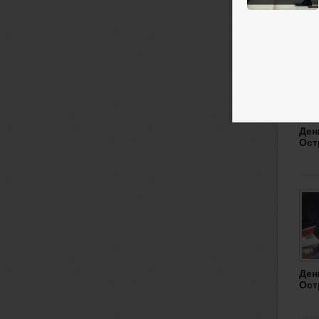
Кра
Ден
Ост
Ден
Ост