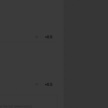
+0.5
7
+0.5
7
ю белой завистью)))