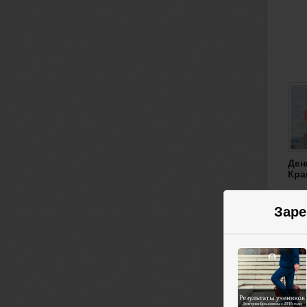
Ден
Кра
Заре
Ден