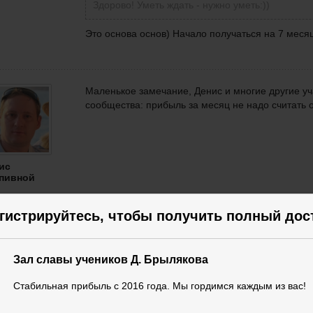
Здорово! Уметь ждать - нужно уметь:))
Это основа основ) Начало получаться на 7 меся
Маленькое замечание, Денис и многие другие у
сообщества: прибыль за месяц не надо считать от
ис
пивной
гистрируйтесь, чтобы получить полный дос
Маленькое замечание, Денис и многие другие у
сообщества: прибыль за месяц не надо считать от
Зал славы учеников Д. Брылякова
Стабильная прибыль с 2016 года. Мы гордимся каждым из вас!
ис