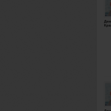
Ден
Кра
Ден