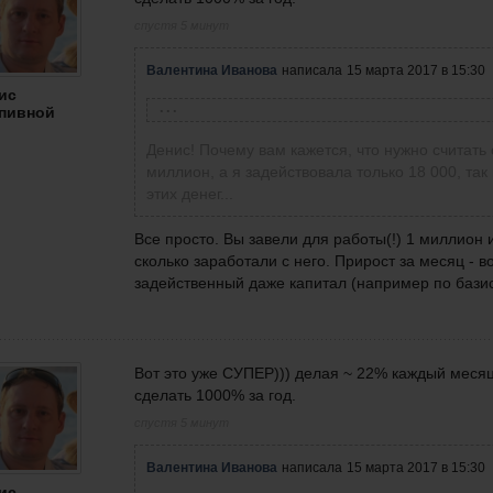
спустя 5 минут
Валентина Иванова
написала
15 марта 2017 в 15:30
ис
пивной
Крапивной Денис
написал
15 марта 2017 в 15:24
Маленькое замечание, Денис и многие други
Денис! Почему вам кажется, что нужно считать 
сообщества: прибыль за месяц не надо считать
миллион, а я задействовала только 18 000, так
этих денег...
Все просто. Вы завели для работы(!) 1 миллион 
сколько заработали с него. Прирост за месяц - в
задейственный даже капитал (например по базис
Вот это уже СУПЕР))) делая ~ 22% каждый меся
сделать 1000% за год.
спустя 5 минут
Валентина Иванова
написала
15 марта 2017 в 15:30
ис