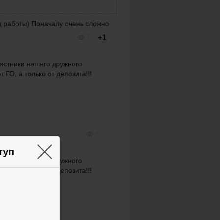
ц работы) Поначалу очень сложно
+1
7
частники нашего дружного
 ГО, а только от депозита!!!
6
×
туп
частники нашего дружного
 ГО, а только от депозита!!!