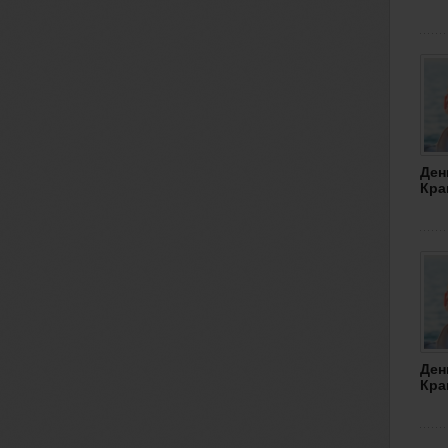
Ден
Кра
Ден
Кра