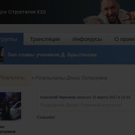
ире
Стратегия Х20
группы
Трансляции
Инфокурсы
О проек
Зал славы учеников Д. Брылякова
Результаты
Результаты Денис Остроумов
Анатолий Черенков
написал
15 марта 2017 в 14:33
Поздравляю Денис! Отличный результат!
Спасибо!
ис
роумов