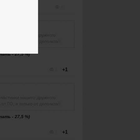
4
участники нашего дружного
от ГО, а только от депозита!!
ать - 27,5 %)
+1
5
участники нашего дружного
от ГО, а только от депозита!!
ать - 27,5 %)
+1
7