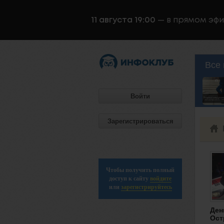
11 августа 19:00
— в прямом эф
Все 
Войти
Зарегистрироваться
Чтобы получить полный
доступ к сайту
войдите
или
зарегистрируйтесь
Ден
Ост