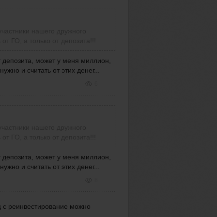
участники нашего дружного
т ГО, а только от депозита!!!
т депозита, может у меня миллион,
ужно и считать от этих денег...
6
участники нашего дружного
т ГО, а только от депозита!!!
т депозита, может у меня миллион,
ужно и считать от этих денег...
8
ц с реинвестирование можно