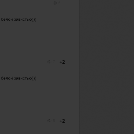
6
 белой завистью)))
+2
7
 белой завистью)))
+2
5