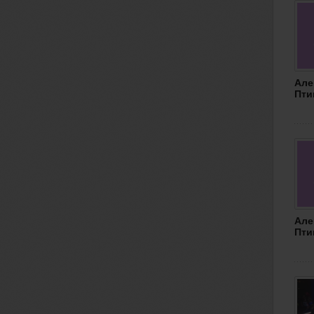
Але
Пти
Але
Пти