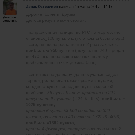
Денис Остроумов
написал
15 марта 2017 в 14:17
Дорогие Коллеги! Друзья!
Дмитрий
Делюсь результатами своими:
Холстинин
- направленная позиция по РТС на мартовских
опционах_105 путы, 5 штук, открыты были вчера)
- сегодня после роста почти в 2 раза закрыл с
прибылью 950
пунктов (покупал по 240, продал
по 470, был небольшой косячок, поэтому
прибыль меньше чем должна быть)
- синтетика по доллару: долго мучался, сидел,
терпел, роллировал фьючерсами и путами;
сегодня откупил последние путы в хорошей
прибыли -
58 путы 5 штук продавал по 224 ,
откупил по 9 пунктов
( 224х5 - 9х5),
прибыль =
1075 пунктов;
продавал 6 путов 58 500 страйка по 322
пункта, откупил по 40 пунктов ( 322х6 -40х6),
прибыль =1692 пункта;
продал 4 фьючерса, которые висели в лонге 2
месяца, итог по фьючерсам суммарно