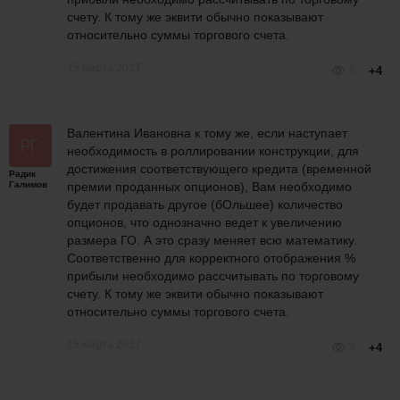
счету. К тому же эквити обычно показывают
относительно суммы торгового счета.
15 марта 2017
6
+4
Валентина Ивановна к тому же, если наступает
необходимость в роллировании конструкции, для
достижения соответствующего кредита (временной
Радик
Галимов
премии проданных опционов), Вам необходимо
будет продавать другое (бОльшее) количество
опционов, что однозначно ведет к увеличению
размера ГО. А это сразу меняет всю математику.
Соответственно для корректного отображения %
прибыли необходимо рассчитывать по торговому
счету. К тому же эквити обычно показывают
относительно суммы торгового счета.
15 марта 2017
7
+4