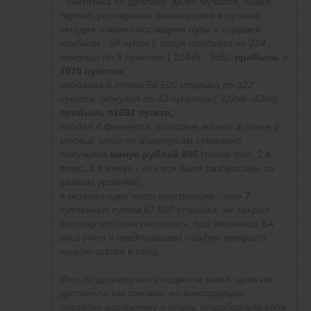
- синтетика по доллару: долго мучался, сидел,
терпел, роллировал фьючерсами и путами;
сегодня откупил последние путы в хорошей
прибыли -
58 путы 5 штук продавал по 224 ,
откупил по 9 пунктов
( 224х5 - 9х5),
прибыль =
1075 пунктов;
продавал 6 путов 58 500 страйка по 322
пункта, откупил по 40 пунктов ( 322х6 -40х6),
прибыль =1692 пункта;
продал 4 фьючерса, которые висели в лонге 2
месяца, итог по фьючерсам суммарно
получился
минус рублей 300
(около того, 2 в
плюс, 2 в минус - они все были разбросаны по
разным уровням);
я оставил одну часть конструкции -
это 7
купленных путов 57 500 страйка
, не закрыл
потому что они распались, при движении БА
вниз (что я предполагаю) - дадут профит
)
закрою завтра в обед.
Итог по доллару могу подвести такой: цель не
достигнута как таковая,
но конструкция,
согласно алгоритму и плану, отработала себя