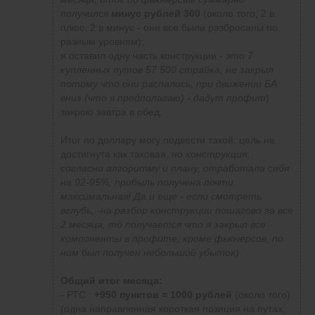
получился
минус рублей 300
(около того, 2 в
плюс, 2 в минус - они все были разбросаны по
разным уровням);
я оставил одну часть конструкции -
это 7
купленных путов 57 500 страйка
, не закрыл
потому что они распались, при движении БА
вниз (что я предполагаю) - дадут профит
)
закрою завтра в обед.
Итог по доллару могу подвести такой: цель не
достигнута как таковая,
но конструкция,
согласно алгоритму и плану, отработала себя
на 92-95%, прибыль получена почти
максимальная! Да и еще - если смотреть
вглубь, -на разбор конструкции пошагово за все
2 месяца, то получается что я закрыл все
компоненты в профите, кроме фьючерсов, по
ним был получен небольшой убыток)
Общий итог месяца:
- РТС :
+950 пунктов = 1000 рублей
(около того)
(одна направленная короткая позиция на путах,