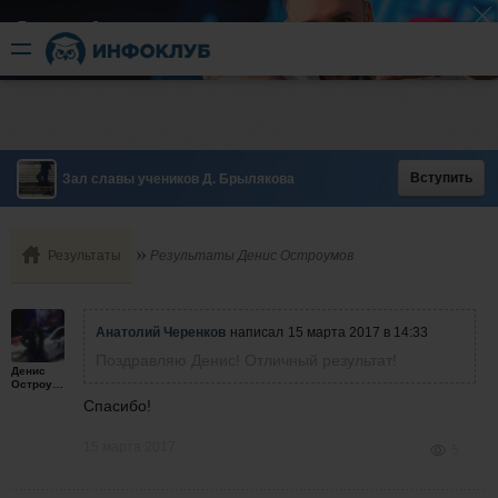
Быстрый разгон
​в короткие сроки
Вступить
Зал славы учеников Д. Брылякова
Результаты
Результаты Денис Остроумов
Анатолий Черенков
написал
15 марта 2017 в 14:33
Поздравляю Денис! Отличный результат!
Денис
Остроумов
Спасибо!
15 марта 2017
5