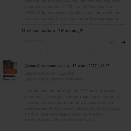
месяца, на момент начала отчетного периода
опционы стоили не 200 и не 300 пунктов, а
1300-1500, поэтому и прибыль такая, когда они
все распались) Я все пересидел +роллирование!
Отличная работа !!! Молодец !!!
15 марта 2017
6
+4
Денис Остроумов
написал
15 марта 2017 в 14:17
Дорогие Коллеги! Друзья!
Дмитрий
Делюсь результатами своими:
Холстинин
- направленная позиция по РТС на мартовских
опционах_105 путы, 5 штук, открыты были вчера)
- сегодня после роста почти в 2 раза закрыл с
прибылью 950
пунктов (покупал по 240, продал
по 470, был небольшой косячок, поэтому
прибыль меньше чем должна быть)