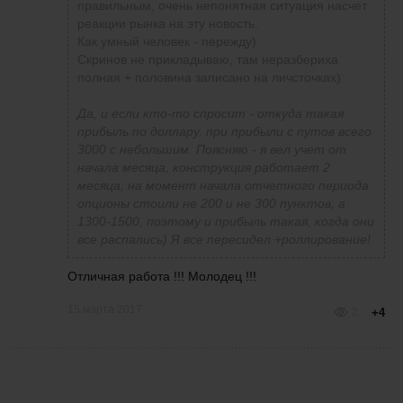
правильным, очень непонятная ситуация насчет
реакции рынка на эту новость.
Как умный человек - пережду)
Скринов не прикладываю, там неразбериха
полная + половина записано на личсточках)
Да, и если кто-то спросит - откуда такая
прибыль по доллару, при прибыли с путов всего
3000 с небольшим. Поясняю - я вел учет от
начала месяца, конструкция работает 2
месяца, на момент начала отчетного периода
опционы стоили не 200 и не 300 пунктов, а
1300-1500, поэтому и прибыль такая, когда они
все распались) Я все пересидел +роллирование!
Отличная работа !!! Молодец !!!
15 марта 2017
2
+4