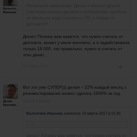
Маленькое замечание, Денис и многие другие
Валентина
участники нашего дружного сообщества: прибыль
Иванова
за месяц не надо считать от ГО, а только от
депозита!!!
Денис! Почему вам кажется, что нужно считать от
депозита, может у меня миллион, а я задействовала
только 18 000, так правильно, нужно и считать от
этих денег...
15 марта 2017
7
Вот это уже СУПЕР))) делая ~ 22% каждый месяц с
реинвестирование можно сделать 1000% за год.
спустя 5 минут
Денис
Крапивной
Валентина Иванова
написала
15 марта 2017 в 15:30
Крапивной Денис
написал
15 марта 2017 в 15:24
Маленькое замечание, Денис и многие другие
Денис! Почему вам кажется, что нужно считать от