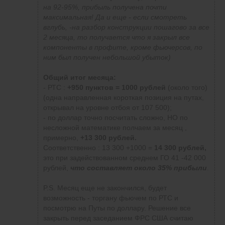
на 92-95%, прибыль получена почти
максимальная! Да и еще - если смотреть
вглубь, -на разбор конструкции пошагово за все
2 месяца, то получается что я закрыл все
компоненты в профите, кроме фьючерсов, по
ним был получен небольшой убыток)
Общий итог месяца:
- РТС :
+950 пунктов = 1000 рублей
(около того)
(одна направленная короткая позиция на путах,
открывал на уровне отбоя от 107 500);
- по доллар точно посчитать сложно, НО по
несложной математике полчаем за месяц ,
примерно,
+13 300 рублей
.
Соответственно : 13 300 +1000 =
14 300 рублей,
это при задействованном среднем ГО 41 -42 000
рублей,
что составляет около 35% прибыли
.
P.S. Месяц еще не закончился, будет
возможность - торгану фьючем по РТС и
посмотрю на Путы по доллару. Решение все
закрыть перед заседанием ФРС США считаю