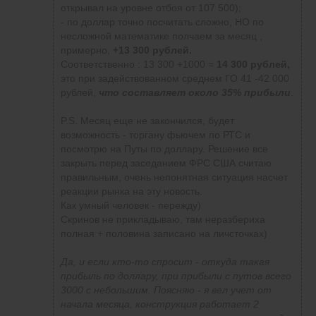
открывал на уровне отбоя от 107 500);
- по доллар точно посчитать сложно, НО по
несложной математике полчаем за месяц ,
примерно,
+13 300 рублей
.
Соответственно : 13 300 +1000 =
14 300 рублей,
это при задействованном среднем ГО 41 -42 000
рублей,
что составляет около 35% прибыли
.
P.S. Месяц еще не закончился, будет
возможность - торгану фьючем по РТС и
посмотрю на Путы по доллару. Решение все
закрыть перед заседанием ФРС США считаю
правильным, очень непонятная ситуация насчет
реакции рынка на эту новость.
Как умный человек - пережду)
Скринов не прикладываю, там неразбериха
полная + половина записано на личсточках)
Да, и если кто-то спросит - откуда такая
прибыль по доллару, при прибыли с путов всего
3000 с небольшим. Поясняю - я вел учет от
начала месяца, конструкция работает 2