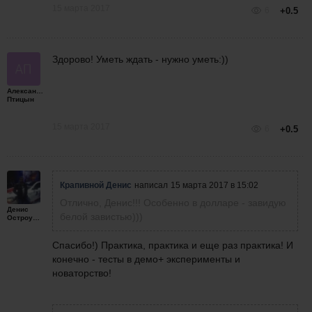
15 марта 2017
6
+0.5
Здорово! Уметь ждать - нужно уметь:))
Александр
Птицын
15 марта 2017
6
+0.5
Крапивной Денис
написал
15 марта 2017 в 15:02
Отлично, Денис!!! Особенно в долларе - завидую
Денис
белой завистью)))
Остроумов
Спасибо!) Практика, практика и еще раз практика! И
конечно - тесты в демо+ эксперименты и
новаторство!