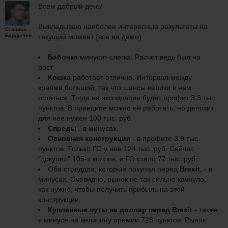
Всем добрый день!
Выкладываю наиболее интересные результаты на
Станислав
Бардычев
текущий момент (все на демо):
Бабочка
минусит слегка. Расчет ведь был на
рост.
Кошка
рабо
тает отлично. Интервал между
краями большой, так что шансы велики в нем
остаться. Тогда на экспирации будет профит 3,3 тыс.
пунктов. В принципе можно ей работать, но депозит
для нее нужен 100 тыс. руб.
Спреды
- в минусах.
Основная конструкция
- в профите 3,9 тыс.
пунктов. Только ГО у нее 124 тыс. руб. Сейчас
"докупил" 105-х коллов, и ГО стало 77 тыс. руб.
Оба стреддла, которые покупал перед
Brexit
, - в
минусах. Очевидно, рынок не так сильно качнуло,
как нужно, чтобы получить прибыль на этой
конструкции.
Купленные путы на доллар перед Brexit
- также
в минусе на величину премии 728 пунктов.
Рынок