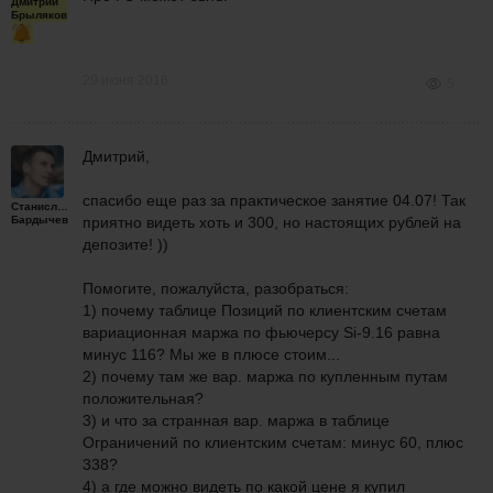
Дмитрий
Брыляков
29 июня 2016
5
Дмитрий,
спасибо еще раз за практическое занятие 04.07! Так
Станислав
Бардычев
приятно видеть хоть и 300, но настоящих рублей на
депозите! ))
Помогите, пожалуйста, разобраться:
1) почему таблице Позиций по клиентским счетам
вариационная маржа по фьючерсу Si-9.16 равна
минус 116? Мы же в плюсе стоим...
2) почему там же вар. маржа по купленным путам
положительная?
3) и что за странная вар. маржа в таблице
Ограничений по клиентским счетам: минус 60, плюс
338?
4) а где можно видеть по какой цене я купил