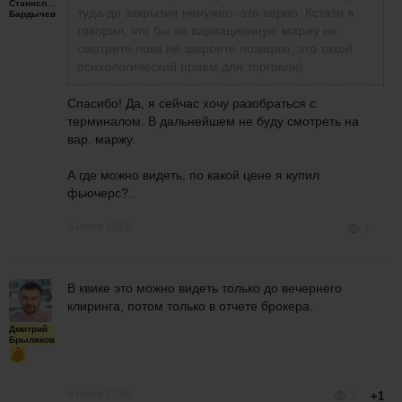
Станислав
туда до закрытия ненужно- это верно. Кстати я
Бардычев
говорил, что бы на вариационную маржу не
смотрите пока не закроете позицию, это такой
психологический прием для торговли)
Спасибо! Да, я сейчас хочу разобраться с
терминалом. В дальнейшем не буду смотреть на
вар. маржу.
А где можно видеть, по какой цене я купил
фьючерс?..
6 июля 2016
7
В квике это можно видеть только до вечернего
клиринга, потом только в отчете брокера.
Дмитрий
Брыляков
6 июля 2016
7
+1