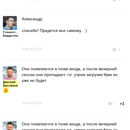
Александр,
спасибо! Придется все самому... )
Станислав
Бардычев
6 июля 2016
5
Они появляются в точке входа, а после вечерней
сессии они пропадают. т.е. утром загрузив Квик их
уже не будет.
Дмитрий
Брыляков
6 июля 2016
6
+1
Они появляются в точке входа, а после вечерней
сессии они пропадают. т.е. утром загрузив Квик их