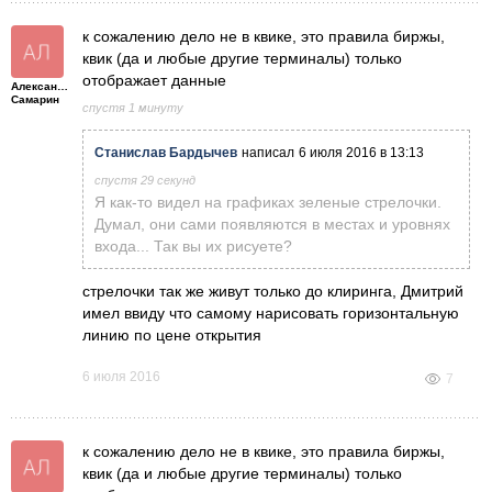
к сожалению дело не в квике, это правила биржы,
квик (да и любые другие терминалы) только
отображает данные
Александр
Самарин
спустя 1 минуту
Станислав Бардычев
написал
6 июля 2016 в 13:13
спустя 29 секунд
Я как-то видел на графиках зеленые стрелочки.
Думал, они сами появляются в местах и уровнях
входа... Так вы их рисуете?
стрелочки так же живут только до клиринга, Дмитрий
имел ввиду что самому нарисовать горизонтальную
линию по цене открытия
6 июля 2016
7
к сожалению дело не в квике, это правила биржы,
квик (да и любые другие терминалы) только