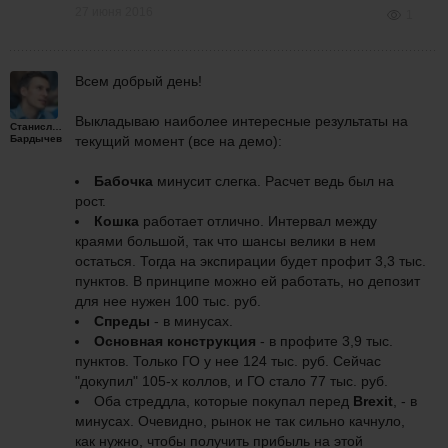
27 июня 2016
1
Всем добрый день!
Выкладываю наиболее интересные результаты на
Станислав
Бардычев
текущий момент (все на демо):
Бабочка
минусит слегка. Расчет ведь был на
рост.
Кошка
рабо
тает отлично. Интервал между
краями большой, так что шансы велики в нем
остаться. Тогда на экспирации будет профит 3,3 тыс.
пунктов. В принципе можно ей работать, но депозит
для нее нужен 100 тыс. руб.
Спреды
- в минусах.
Основная конструкция
- в профите 3,9 тыс.
пунктов. Только ГО у нее 124 тыс. руб. Сейчас
"докупил" 105-х коллов, и ГО стало 77 тыс. руб.
Оба стреддла, которые покупал перед
Brexit
, - в
минусах. Очевидно, рынок не так сильно качнуло,
как нужно, чтобы получить прибыль на этой