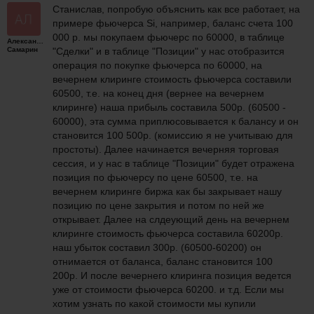
Станислав, попробую объяснить как все работает, на
примере фьючерса Si, например, баланс счета 100
000 р. мы покупаем фьючерс по 60000, в таблице
Александр
Самарин
"Сделки" и в таблице "Позиции" у нас отобразится
операция по покупке фьючерса по 60000, на
вечернем клиринге стоимость фьючерса составили
60500, т.е. на конец дня (вернее на вечернем
клиринге) наша прибыль составила 500р. (60500 -
60000), эта сумма приплюсовывается к балансу и он
становится 100 500р. (комиссию я не учитываю для
простоты). Далее начинается вечерняя торговая
сессия, и у нас в таблице "Позиции" будет отражена
позиция по фьючерсу по цене 60500, т.е. на
вечернем клиринге биржа как бы закрывает нашу
позицию по цене закрытия и потом по ней же
открывает. Далее на слдеующий день на вечернем
клиринге стоимость фьючерса составила 60200р.
наш убыток составил 300р. (60500-60200) он
отнимается от баланса, баланс становится 100
200р. И после вечернего клиринга позиция ведется
уже от стоимости фьючерса 60200. и т.д. Если мы
хотим узнать по какой стоимости мы купили