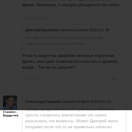
время. Возможно, я научусь обходиться без этого.
спустя 29 секунд
Дмитрий Брыляков
написал
6 июля 2016 в 11:39
Все верно! Можно еще на уровне входа
горизонтальную линию ставить.
Я как-то видел на графиках зеленые стрелочки.
Думал, они сами появляются в местах и уровнях
входа... Так вы их рисуете?
6 июля 2016
11
Александр Самарин
написал
6 июля 2016 в 11:23
Прошу прощения если это уже было понятно,
Станислав
просто сложилось впечатление что нужно
Бардычев
разъяснить эти моменты. Может Дмитрий меня
поправит если что-то не правильно написал.