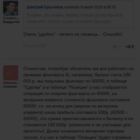
Дмитрий Брыляков
написал
6 июля 2016 в 08:53
В квике это можно видеть только до вечернего
Станислав
клиринга, потом только в отчете брокера.
Бардычев
Очень "удобно" - ничего не скажешь... Спасибо!
6 июля 2016
8
+0.5
Станислав, попробую объяснить как все работает, на
примере фьючерса Si, например, баланс счета 100
000 р. мы покупаем фьючерс по 60000, в таблице
Александр
Самарин
"Сделки" и в таблице "Позиции" у нас отобразится
операция по покупке фьючерса по 60000, на
вечернем клиринге стоимость фьючерса составили
60500, т.е. на конец дня (вернее на вечернем
клиринге) наша прибыль составила 500р. (60500 -
60000), эта сумма приплюсовывается к балансу и он
становится 100 500р. (комиссию я не учитываю для
простоты). Далее начинается вечерняя торговая
сессия, и у нас в таблице "Позиции" будет отражена