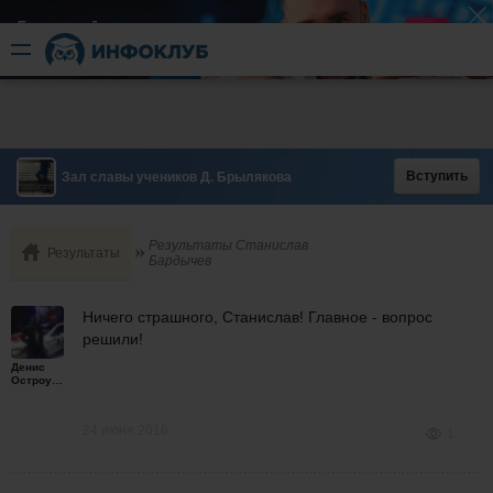
Быстрый разгон
​в короткие сроки
Вступить
Зал славы учеников Д. Брылякова
Результаты Станислав
Результаты
Бардычев
Ничего страшного, Станислав! Главное - вопрос
решили!
Денис
Остроумов
24 июня 2016
1