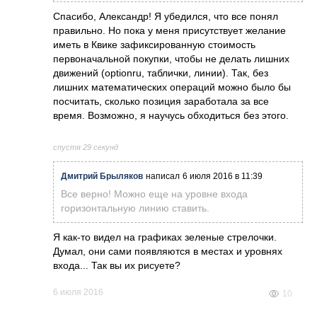
Спасибо, Александр! Я убедился, что все понял
правильно. Но пока у меня присутствует желание
иметь в Квике зафиксированную стоимость
первоначальной покупки, чтобы не делать лишних
движений (optionru, таблички, линии). Так, без
лишних математических операций можно было бы
посчитать, сколько позиция заработала за все
время. Возможно, я научусь обходиться без этого.
спустя 29 секунд
Дмитрий Брыляков
написал
6 июля 2016 в 11:39
Все верно! Можно еще на уровне входа
горизонтальную линию ставить.
Я как-то видел на графиках зеленые стрелочки.
Думал, они сами появляются в местах и уровнях
входа... Так вы их рисуете?
6 июля 2016
10