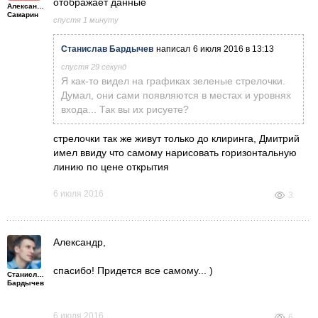
отображает данные
Александр
Самарин
спустя 1 минуту
Станислав Бардычев
написал
6 июля 2016 в 13:13
спустя 29 секунд
Я как-то видел на графиках зеленые стрелочки.
Думал, они сами появляются в местах и уровнях
входа... Так вы их рисуете?
стрелочки так же живут только до клиринга, Дмитрий
имел ввиду что самому нарисовать горизонтальную
линию по цене открытия
6 июля 2016
3
Александр,
спасибо! Придется все самому... )
Станислав
Бардычев
6 июля 2016
6