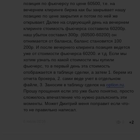
позиция по фьючерсу по цене 60500, т.е. на
вечернем клиринге биржа как бы закрывает нашу
позицию по цене закрытия и потом по ней же
открывает. Далее на слдеующий день на вечернем
клиринге стоимость фьючерса составила 60200р.
наш убыток составил 300р. (60500-60200) он
отнимается от баланса, баланс становится 100
200р. И после вечернего клиринга позиция ведется
уже от стоимости фьючерса 60200. и т.д. Если мы
хотим узнать по какой стоимости мы купили
фьючерс, то в первый день эта стоимость
отображается в таблице сделки, а затем 1. берем из
отчета брокера, 2. сами веде учет в отдельном
файле, 3. Заносим в таблицу сделок на
option.ru
.
Прошу прощения если это уже было понятно, просто
сложилось впечатление что нужно разъяснить эти
моменты. Может Дмитрий меня поправит если что-
то не правильно написал.
6 июля 2016
9
+2