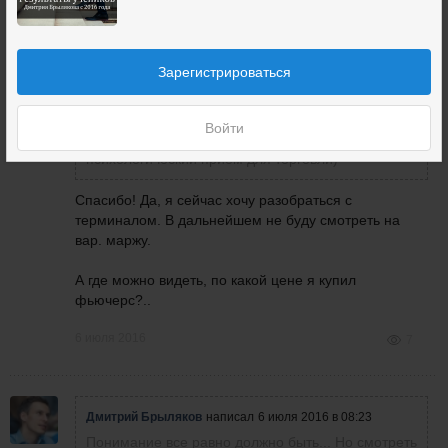
Дмитрий Брыляков
написал
6 июля 2016 в 08:23
Зарегистрироваться
Понимание все равно должно быть... Но смотреть
Станислав
туда до закрытия ненужно- это верно. Кстати я
Бардычев
говорил, что бы на вариационную маржу не
Войти
смотрите пока не закроете позицию, это такой
психологический прием для торговли)
Спасибо! Да, я сейчас хочу разобраться с
терминалом. В дальнейшем не буду смотреть на
вар. маржу.
А где можно видеть, по какой цене я купил
фьючерс?..
6 июля 2016
7
Дмитрий Брыляков
написал
6 июля 2016 в 08:23
Понимание все равно должно быть... Но смотреть