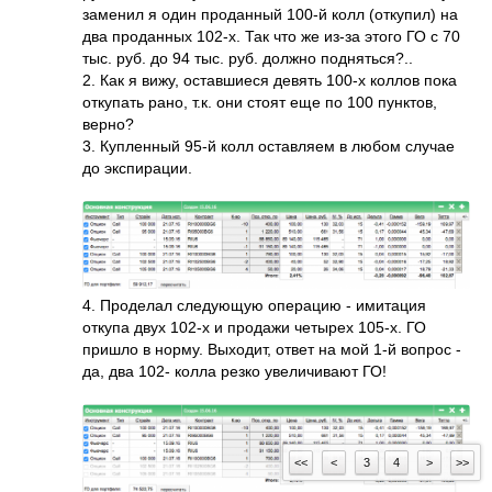
заменил я один проданный 100-й колл (откупил) на
два проданных 102-х. Так что же из-за этого ГО с 70
тыс. руб. до 94 тыс. руб. должно подняться?..
2. Как я вижу, оставшиеся девять 100-х коллов пока
откупать рано, т.к. они стоят еще по 100 пунктов,
верно?
3. Купленный 95-й колл оставляем в любом случае
до экспирации.
4. Проделал следующую операцию - имитация
откупа двух 102-х и продажи четырех 105-х. ГО
пришло в норму. Выходит, ответ на мой 1-й вопрос -
да, два 102- колла резко увеличивают ГО!
<<
<
3
4
>
>>