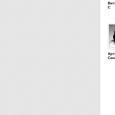
Вит
С
Арт
Син