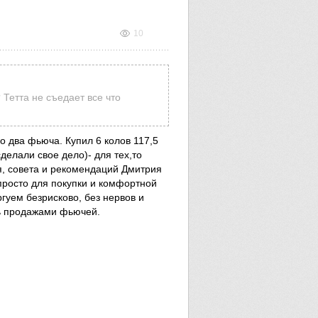
10
 Тетта не съедает все что
о два фьюча. Купил 6 колов 117,5
сделали свое дело)- для тех,то
ля, совета и рекомендаций Дмитрия
просто для покупки и комфортной
гуем безрисково, без нервов и
сь продажами фьючей.