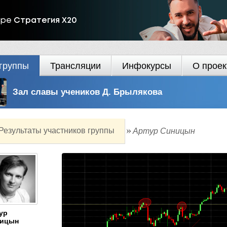
ире
Стратегия Х20
группы
Трансляции
Инфокурсы
О проек
Зал славы учеников Д. Брылякова
Результаты участников группы
Артур Синицын
ур
ицын