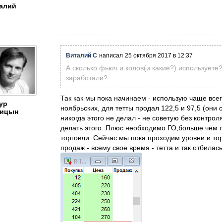
алий
Виталий С
написал
25 октября 2017 в 12:37
А сколько фьюч и колов(и какие?) используете?
заработали?
Так как мы пока начинаем - использую чаще всег
ур
ноябрьских, для тетты продал 122,5
и 97,5 (они 
ицын
никогда этого не делал - не советую без контро
делать этого. Плюс необходимо ГО,больше чем 
торговли. Сейчас мы пока проходим уровни и тор
продаж - всему свое время - тетта и так отбила