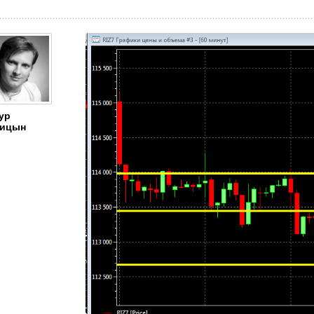
ур
ицын