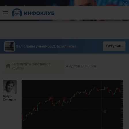
Быстрый разгон
​в короткие сроки
Вступить
Зал славы учеников Д. Брылякова
Результаты участников
Артур Синицын
группы
Артур
Синицын