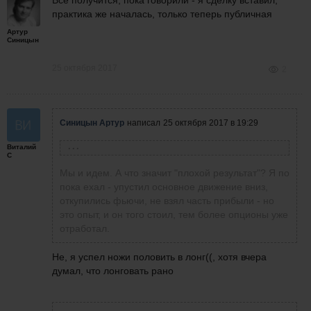
Все получится, пока говорили - я сделку вставил,
практика же началась, только теперь публичная
Артур
Синицын
25 октября 2017
2
Синицын Артур
написал
25 октября 2017 в 19:29
Виталий
Виталий С
написал
25 октября 2017 в 19:21
С
Да, к этому и надо идти. Только как, хочется
Мы и идем. А что значит "плохой результат"? Я по
же быстрее) и результат плохой(
пока ехал - упустил основное движение вниз,
откупились фьючи, не взял часть прибыли - но
это опыт, и он того стоил, тем более опционы уже
отработал.
Не, я успел ножи половить в лонг((, хотя вчера
думал, что лонговать рано