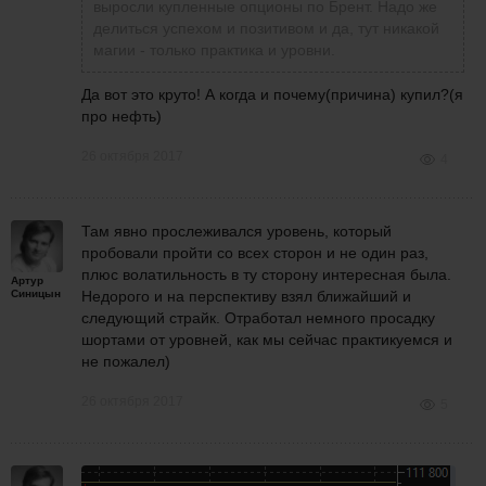
выросли купленные опционы по Брент. Надо же
делиться успехом и позитивом и да, тут никакой
магии - только практика и уровни.
Да вот это круто! А когда и почему(причина) купил?(я
про нефть)
26 октября 2017
4
Там явно прослеживался уровень, который
пробовали пройти со всех сторон и не один раз,
плюс волатильность в ту сторону интересная была.
Артур
Синицын
Недорого и на перспективу взял ближайший и
следующий страйк. Отработал немного просадку
шортами от уровней, как мы сейчас практикуемся и
не пожалел)
26 октября 2017
5