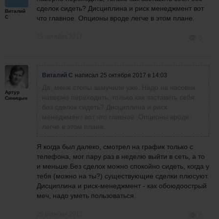
сделок сидеть? Дисциплина и риск менеджмент вот
Виталий
С
что главное. Опционы вроде легче в этом плане.
25 октября 2017
0
Виталий С
написал
25 октября 2017 в 14:03
Да, меня стопы замучили уже. Надо на часовик
Артур
наверно переходить, только как заставить себя
Синицын
без сделок сидеть? Дисциплина и риск
менеджмент вот что главное. Опционы вроде
легче в этом плане.
Я когда был далеко, смотрел на график только с
телефона, мог пару раз в неделю выйти в сеть, а то
и меньше.Без сделок можно спокойно сидеть, когда у
тебя (можно на ты?) существующие сделки плюсуют.
Дисциплина и риск-менеджмент - как обоюдоострый
меч, надо уметь пользоваться.
25 октября 2017
0