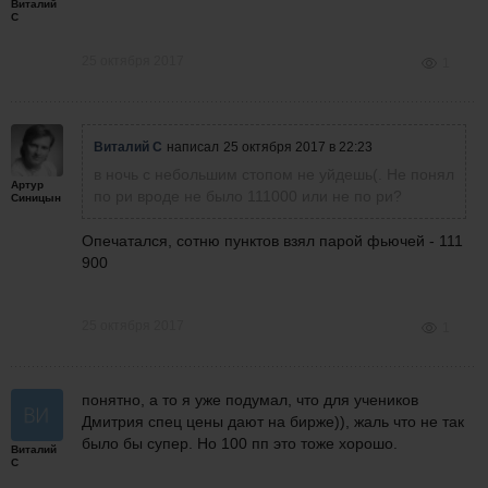
Виталий
С
25 октября 2017
1
Виталий С
написал
25 октября 2017 в 22:23
в ночь с небольшим стопом не уйдешь(. Не понял
Артур
по ри вроде не было 111000 или не по ри?
Синицын
Опечатался, сотню пунктов взял парой фьючей - 111
900
25 октября 2017
1
понятно,
а то я уже подумал, что для учеников
Дмитрия спец цены дают на бирже)), жаль что не так
было бы супер
. Но 100 пп это тоже хорошо.
Виталий
С