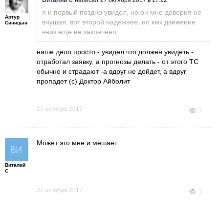
Виталий С
написал
27 октября 2017 в 17:22
я и первый поздно увидел, но он мне доверия не
Артур
внушал, вот второй надежнее, но кмк движение
Синицын
вниз еще не закончено.
наше дело просто - увидел что должен увидеть -
отработал заявку, а прогнозы делать - от этого ТС
обычно и страдают -а вдруг не дойдет, а вдруг
пропадет (с) Доктор Айболит
27 октября 2017
3
Может это мне и мешает
Виталий
С
27 октября 2017
1