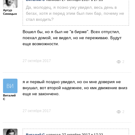
Да, молодец, я позно ужу увидел, весь день в
Артур
бегах, хотя и перед этим был пин бар, почему не
Синицын
стал входить?
Вошел бы, но я был не "в бирже". Всех отпустил,
поехал домой, не видел, но не переживаю. Будут
еще возможности.
27 октября 2017
2
я и первый поздно увидел, но он мне доверия не
внушал, вот второй надежнее, но кмк движение вниз
еще не закончено.
Виталий
С
27 октября 2017
2