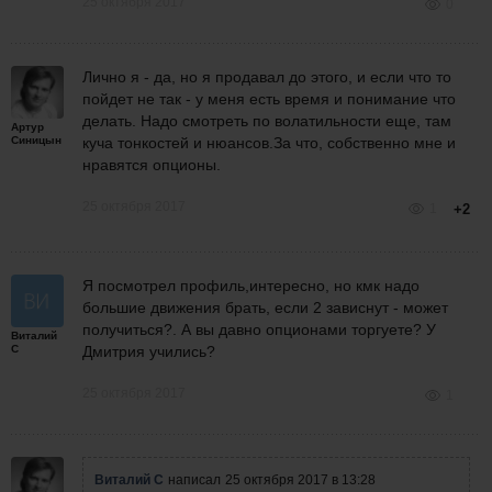
25 октября 2017
0
Лично я - да, но я продавал до этого, и если что то
пойдет не так - у меня есть время и понимание что
делать. Надо смотреть по волатильности еще, там
Артур
Синицын
куча тонкостей и нюансов.За что, собственно мне и
нравятся опционы.
25 октября 2017
1
+2
Я посмотрел профиль,интересно, но кмк надо
большие движения брать, если 2 зависнут - может
получиться?.
А вы давно опционами торгуете? У
Виталий
С
Дмитрия учились?
25 октября 2017
1
Виталий С
написал
25 октября 2017 в 13:28