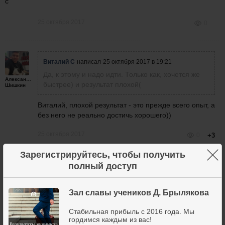
С
25 октября 2017
0
Виталий С
написал
25 октября 2017 в 19:21
Да, к этому и надо идти. Только как, хочется же
Александр
быстрее) и результат плохой(
Шишкин
Виталий, плохой результат - это прежде всего опыт, а
без него не реально достичь хорошего))
25 октября 2017
0
+3
×
Зарегистрируйтесь, чтобы получить
полный доступ
Виталий С
написал
25 октября 2017 в 19:21
Да, к этому и надо идти. Только как, хочется же
Зал славы учеников Д. Брылякова
Артур
быстрее) и результат плохой(
Синицын
Стабильная прибыль с 2016 года. Мы
Мы и идем. А что значит "плохой результат"? Я по
гордимся каждым из вас!