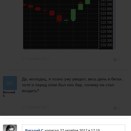
27 октября 2017
1
Да, молодец, я позно ужу увидел, весь день в бегах,
хотя и перед этим был пин бар, почему не стал
входить?
Виталий
С
27 октября 2017
2
Виталий С
написал
27 октября 2017 в 17:15