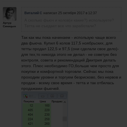
Виталий С
написал
25 октября 2017 в 12:37
А сколько фьюч и колов(и какие?) используете?
Артур
Тетта не съедает все что заработали?
Синицын
Так как мы пока начинаем - использую чаще всего
два фьюча. Купил 6 колов 117,5 ноябрьских, для
тетты продал 122,5
и 97,5 (они сделали свое дело)-
для тех,то никогда этого не делал - не советую без
контроля, совета и рекомендаций Дмитрия делать
этого. Плюс необходимо ГО,больше чем просто для
покупки и комфортной торговли. Сейчас мы пока
проходим уровни и торгуем безрисково, без нервов и
продаж - всему свое время - тетта и так отбилась
продажами фьючей.