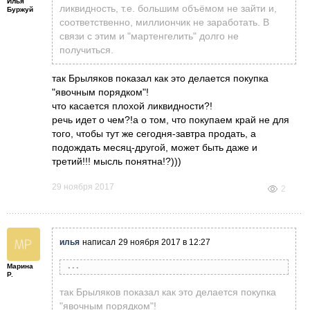
Илья
ликвидность, т.е. большим объёмом не зайти и,
Буржуй
соответственно, миллиончик не заработать. В
связи с этим и "мартенгелить" долго не
получиться.
так Брыляков показал как это делается покупка
"явочным порядком"!
что касается плохой ликвидности?!
речь идет о чем?!а о том, что покупаем край не для
того, чтобы тут же сегодня-завтра продать, а
подождать месяц-другой, может быть даже и
третий!!! мысль понятна!?)))
29 ноября 2017
2
илья
написал
29 ноября 2017 в 12:27
Марина
Борис Ломакин
написала
29 ноября 2017 в 12:22
Р.
Не большой НЮАНС - на дальних краях
так Брыляков показал как это делается покупка
ПЛОХАЯ ликвидность, т.е. большим объёмом
"явочным порядком"!