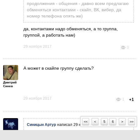
продолжения - общения - давно всем предлагаю
обменяться контактами - скайп, ВК, вибер, да
номер телефона опять же)
да, контактами надо обменяться, а то группа,
группой, а работать нам)
29 ноября 2017
0
А может в скайпе группу сделать?
Дмитрий
Синев
29 ноября 2017
1
+1
<<
<
5
6
>
>>
Синицын Артур
написал
29 ноября 2017 в 14:11
Стоило оставить вас одних,так сразу миллионные
Илья
варианты стали обсуждать) На счет покупки
Буржуй