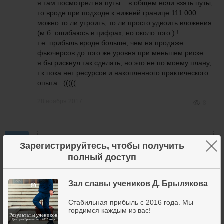
я там посмотрел на путы... в общем если взять путы,
то вроде при подходе к нижней границе 111 000
можно то ли утроить, то ли просто удвоить вложения
(м.б. ошибаюсь в цифрах, но около того ) !
т.е. прибыль вроде больше, чем на продаже
фьючерсов до того же уровня при меньшем риске ...
я бы рискнул так сделать, но это не по моему плану,
т.к.пока нет ресурсов и накопленного практического
опыта...(((((
28 ноября 2017
8
Синицын Артур
написал
28 ноября 2017 в 12:16
×
Зарегистрируйтесь, чтобы получить
полный доступ
Виталий
Борис Ломакин
написала
28 ноября 2017 в 12:02
С
Вот и смущают "буржуйские тайны" - то ли
Зал славы учеников Д. Брылякова
катятся дальше, то ли ...
Стабильная прибыль с 2016 года. Мы
гордимся каждым из вас!