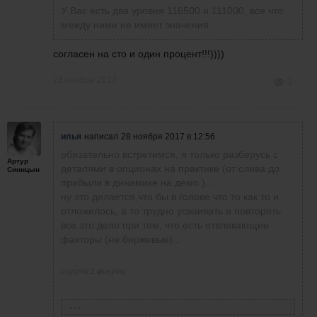
На Н1 нарисовался красивый пин-бар на
У Вас есть два уровня 116500 и 111000, все что
уровне 114 500. К чему бы это? Хотелось бы
между ними не имеет значения.
продолжения банкета в ШОРТ.
согласен на сто и один процент!!!))))
28 ноября 2017
3
илья
написал
28 ноября 2017 в 12:56
обязательно встретимся, я только разберусь с
Артур
деталями в опционах на практике (от слива до
Синицын
прибыли в динамике на демо )...
ну это делается,что бы в голове что то как то и
отложилось, а то трудно усваивать и повторять
все это дело при том, что есть отвлекающие
факторы (не биржевые)...
спустя 1 минуту
Дмитрий Брыляков
написал
28 ноября 2017 в