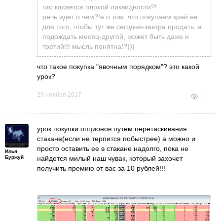
не зайти и, соответственно, миллиончик не
что касается плохой ликвидности?!
заработать. В связи с этим и "мартенгелить"
речь идет о чем?!а о том, что покупаем край не
долго не получиться.
для того, чтобы тут же сегодня-завтра продать, а
подождать месяц-другой, может быть даже и
третий!!! мысль понятна!?)))
что такое
покупка "явочным порядком"? это какой
урок?
29 ноября 2017
1
урок покупки опционов путем перетаскивания
стакане(если не терпится побыстрее) а можно и
просто оставить ее в стакане надолго, пока не
Илья
Буржуй
найдется милый наш чувак, который захочет
получить премию от вас за 10 рублей!!!