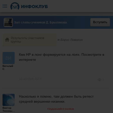
Вступить
Зал славы учеников Д. Брылякова
Результаты участников
Борис Ломакин
группы
Кмк НР в лонг формируется на лоях. Посмотрите в
интернете
Виталий
С
10 ноября 2017
3
Насколько я помню, там должен быть ретест
средней вершинки-низинки.
Виктор
Тихонычев