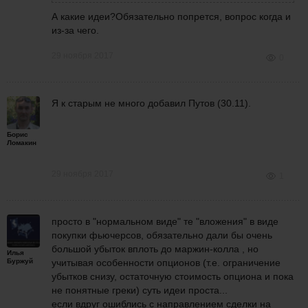
А какие идеи?Обязательно попрется, вопрос когда и
из-за чего.
29 ноября 2017
0
Я к старым не много добавил Путов (30.11).
Борис
Ломакин
29 ноября 2017
1
просто в "нормальном виде" те "вложения" в виде
покупки фьючерсов, обязательно дали бы очень
большой убыток вплоть до маржин-колла , но
Илья
Буржуй
учитывая особенности опционов (т.е. ограничение
убытков снизу, остаточную стоимость опциона и пока
не понятные греки) суть идеи проста...
если вдруг ошиблись с направлением сделки на