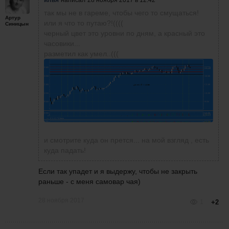
илья
написал
28 ноября 2017 в 12:42
так мы не в гареме, чтобы чего то смущаться!
Артур
или я что то путаю?!((((
Синицын
черный цвет это уровни по дням, а красный это
часовики...
разметил как умел..(((
и смотрите куда он прется... на мой взгляд , есть
куда падать!
Если так упадет и я выдержу, чтобы не закрыть
раньше - с меня самовар чая)
28 ноября 2017
1
+2