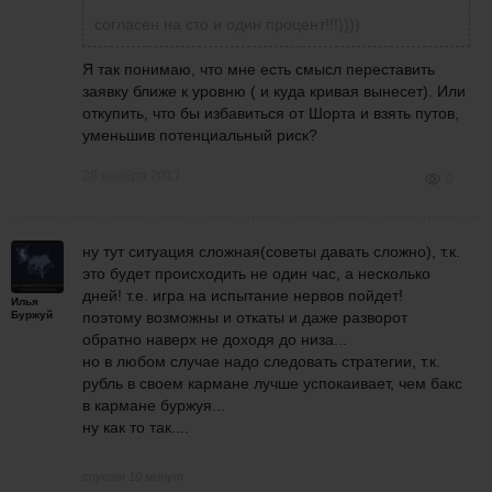
12:56
согласен на сто и один процент!!!))))
Я так понимаю, что мне есть смысл переставить
Борис Ломакин
написала
28 ноября 2017 в
заявку ближе к уровню ( и куда кривая вынесет). Или
11:04
У Вас есть два уровня 116500 и 111000, все
откупить, что бы избавиться от Шорта и взять путов,
На Н1 нарисовался красивый пин-бар на
что между ними не имеет значения.
уменьшив потенциальный риск?
уровне 114 500. К чему бы это? Хотелось
бы продолжения банкета в ШОРТ.
28 ноября 2017
0
ну тут ситуация сложная(советы давать сложно), т.к.
это будет происходить не один час, а несколько
дней! т.е. игра на испытание нервов пойдет!
Илья
Буржуй
поэтому возможны и откаты и даже разворот
обратно наверх не доходя до низа...
но в любом случае надо следовать стратегии, т.к.
рубль в своем кармане лучше успокаивает, чем бакс
в кармане буржуя...
ну как то так....
спустя 10 минут