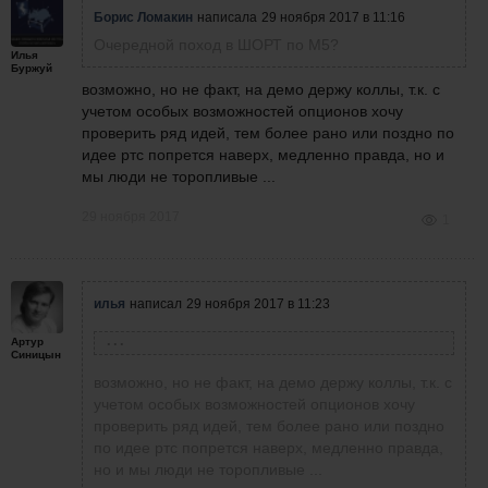
Борис Ломакин
написала
29 ноября 2017 в 11:16
Очередной поход в ШОРТ по М5?
Илья
Буржуй
возможно, но не факт, на демо держу коллы, т.к. с
учетом особых возможностей опционов хочу
проверить ряд идей, тем более рано или поздно по
идее ртс попрется наверх, медленно правда, но и
мы люди не торопливые ...
29 ноября 2017
1
илья
написал
29 ноября 2017 в 11:23
Артур
Борис Ломакин
написала
29 ноября 2017 в 11:16
Синицын
Очередной поход в ШОРТ по М5?
возможно, но не факт, на демо держу коллы, т.к. с
учетом особых возможностей опционов хочу
проверить ряд идей, тем более рано или поздно
по идее ртс попрется наверх, медленно правда,
но и мы люди не торопливые ...