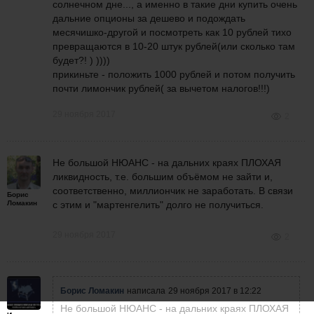
солнечном дне..., а именно в такие дни купить очень
дальние опционы за дешево и подождать
месячишко-другой и посмотреть как 10 рублей тихо
превращаются в 10-20 штук рублей(или сколько там
будет?! ) ))))
прикиньте - положить 1000 рублей и потом получить
почти лимончик рублей( за вычетом налогов!!!)
29 ноября 2017
2
Не большой НЮАНС - на дальних краях ПЛОХАЯ
ликвидность, т.е. большим объёмом не зайти и,
соответственно, миллиончик не заработать. В связи
Борис
Ломакин
с этим и "мартенгелить" долго не получиться.
29 ноября 2017
2
Борис Ломакин
написала
29 ноября 2017 в 12:22
Не большой НЮАНС - на дальних краях ПЛОХАЯ