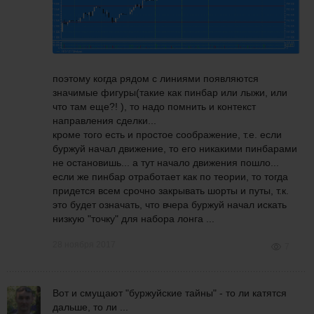
поэтому когда рядом с линиями появляются
значимые фигуры(такие как пинбар или лыжи, или
что там еще?! ), то надо помнить и контекст
направления сделки...
кроме того есть и простое соображение, т.е. если
буржуй начал движение, то его никакими пинбарами
не остановишь... а тут начало движения пошло...
если же пинбар отработает как по теории, то тогда
придется всем срочно закрывать шорты и путы, т.к.
это будет означать, что вчера буржуй начал искать
низкую "точку" для набора лонга ...
28 ноября 2017
7
Вот и смущают "буржуйские тайны" - то ли катятся
дальше, то ли ...