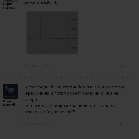
банкета в ШОРТ.
Борис
Ломакин
28 ноября 2017
0
ну тут вроде бы не тот пинбар, т.к. пришли сверху
через линию и потому хвост снизу ни о чем не
говорит...,
Илья
Буржуй
вот если бы не пересекли линию, то тогда да,
разворот и "суши весла"!!!
28 ноября 2017
0