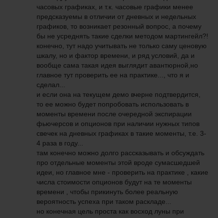
часовых графиках, и т.к. часовые графики менее
предсказуемы в отличии от дневных и недельных
графиков, то возникает резонный вопрос, а почему
бы не усреднять такие сделки методом мартингейл?!
конечно, тут надо учитывать не только саму ценовую
шкалу, но и фактор времени, и ряд условий, да и
вообще сама такая идея выглядит авантюрной,но
главное тут проверить ее на практике..., что я и
сделал...
и если она на текущем демо вчерне подтвердится,
то ее можно будет попробовать использовать в
моменты времени после очередной экспирации
фьючерсов и опционов при наличии нужных типов
свечек на дневных графиках в такие моменты, т.е. 3-
4 раза в году...
там конечно можно долго рассказывать и обсуждать
про отдельные моменты этой вроде сумасшедшей
идеи, но главное мне - проверить на практике , какие
числа стоимости опционов будут на те моменты
времени , чтобы прикинуть более реальную
вероятность успеха при таком раскладе...
но конечная цель проста как восход луны при