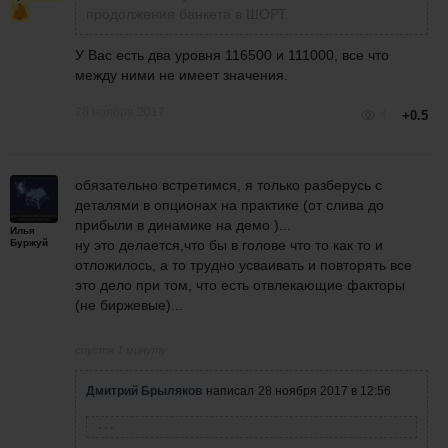
продолжения банкета в ШОРТ.
У Вас есть два уровня 116500 и 111000, все что
между ними не имеет значения.
28 ноября 2017
4
+0.5
обязательно встретимся, я только разберусь с
деталями в опционах на практике (от слива до
прибыли в динамике на демо )...
Илья
Буржуй
ну это делается,что бы в голове что то как то и
отложилось, а то трудно усваивать и повторять все
это дело при том, что есть отвлекающие факторы
(не биржевые)...
спустя 1 минуту
Дмитрий Брыляков
написал
28 ноября 2017 в 12:56
Борис Ломакин
написала
28 ноября 2017 в 11:04