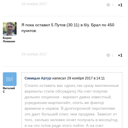
29 ноября 2017
1
+1
Я пока оставил 5 Путов (30.11) в б/у. Брал по 450
пунктов.
Борис
Ломакин
29 ноября 2017
1
+1
Синицын Артур
написал
29 ноября 2017 в 14:11
Стоило оставить вас одних,так сразу миллионные
Виталий
варианты стали обсуждать) На счет покупки
С
дальних опционов - вариант давно известный,
усреднение-мартингейл, опять же фактор
времени и нервов. В долгосрочной перспективе
это дает больший плюс чем продажа. Зависит от
того, сколько человек хочет получать в месяц/год
и на что готов ради этого пойти. А на счет