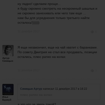
ну ладно! сделаем проще...
я буду скромно смотреть на нескромный шашлык и
не скромно занюхивать или чего там еще ...
нам бы для усреднения только третьего найти
осталось!))))))
11 декабря 2017
6
Я еще незакончил, еще на чай хватит с баранками.
По совету Дмитрия не стал все продавать, позиции
остались, плюс ратио на колах
Артур
Синицын
11 декабря 2017
7
Синицын Артур
написал
11 декабря 2017 в 18:22
плюс ратио на колах
Илья
Буржуй
а это что за зверь такой?