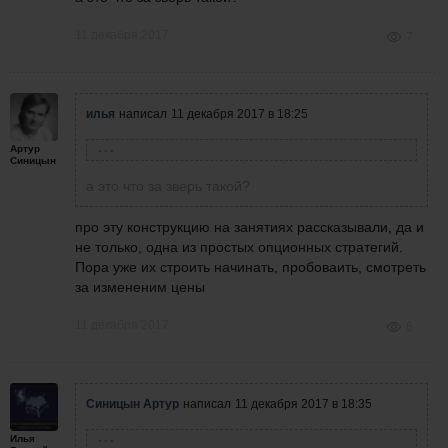
11 декабря 2017
7
илья
написал
11 декабря 2017 в 18:25
Артур
Синицын Артур
написал
11 декабря 2017 в 18:22
Синицын
плюс ратио на колах
а это что за зверь такой?
про эту конструкцию на занятиях рассказывали, да и
не только, одна из простых опционных стратегий.
Пора уже их строить начинать, пробоваить, смотреть
за измененим цены
11 декабря 2017
6
Синицын Артур
написал
11 декабря 2017 в 18:35
Илья