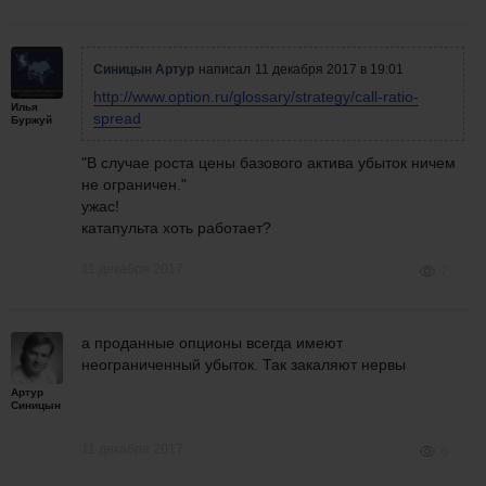
Синицын Артур
написал
11 декабря 2017 в 19:01
http://www.option.ru/glossary/strategy/call-ratio-
Илья
spread
Буржуй
"В случае роста цены базового актива убыток ничем
не ограничен.
"
ужас!
катапульта хоть работает?
11 декабря 2017
7
а проданные опционы всегда имеют
неограниченный убыток. Так закаляют нервы
Артур
Синицын
11 декабря 2017
6