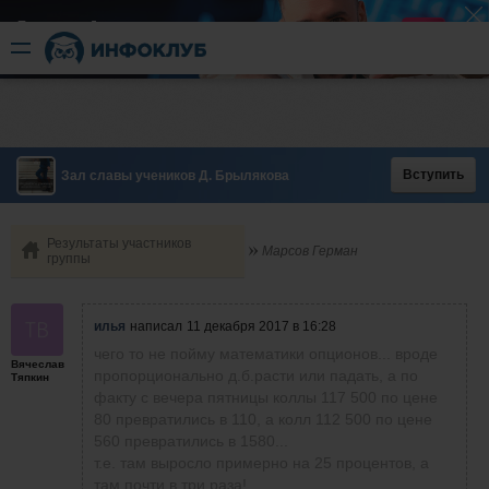
Быстрый разгон
​в короткие сроки
Вступить
Зал славы учеников Д. Брылякова
Результаты участников
Марсов Герман
группы
илья
написал
11 декабря 2017 в 16:28
чего то не пойму математики опционов... вроде
Вячеслав
пропорционально д.б.расти или падать, а по
Тяпкин
факту с вечера пятницы коллы 117 500 по цене
80 превратились в 110, а колл 112 500 по цене
560 превратились в 1580...
т.е. там выросло примерно на 25 процентов, а
там почти в три раза!