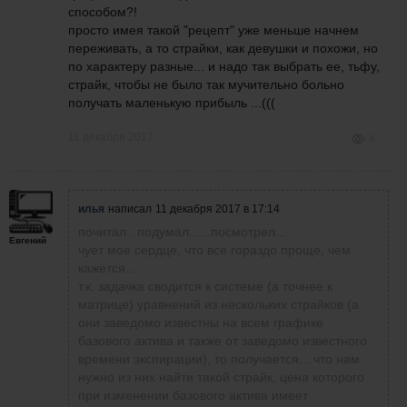
способом?!
просто имея такой "рецепт" уже меньше начнем
переживать, а то страйки, как девушки и похожи, но
по характеру разные... и надо так выбрать ее, тьфу,
страйк, чтобы не было так мучительно больно
получать маленькую прибыль ...(((
11 декабря 2017
4
илья
написал
11 декабря 2017 в 17:14
почитал.. подумал......посмотрел...
Евгений
чует мое сердце, что все гораздо проще, чем
кажется...
т.к. задачка сводится к системе (а точнее к
матрице) уравнений из нескольких страйков (а
они заведомо известны на всем графике
базового актива и также от заведомо известного
времени экспирации), то получается... что нам
нужно из них найти такой страйк, цена которого
при изменении базового актива имеет