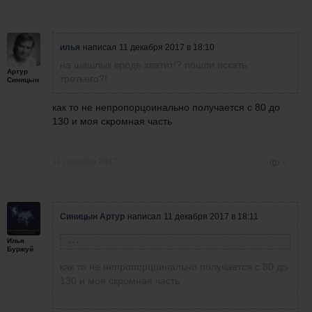
илья
написал
11 декабря 2017 в 18:10
на шашлык вроде хватит!? пошли искать
Артур
третьего?!
Синицын
как то не непропорцоинально получается с 80 до
130 и моя скромная часть
11 декабря 2017
6
Синицын Артур
написал
11 декабря 2017 в 18:11
Илья
илья
написал
11 декабря 2017 в 18:10
Буржуй
на шашлык вроде хватит!? пошли искать
как то не непропорцоинально получается с 80 до
третьего?!
130 и моя скромная часть