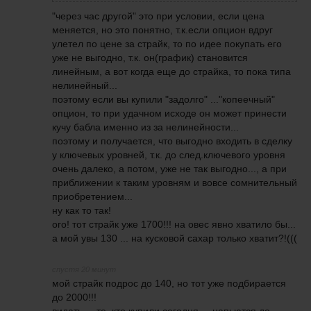
"через час другой" это при условии, если цена
меняется, но это понятно, т.к.если опцион вдруг
улетел по цене за страйк, то по идее покупать его
уже не выгодно, т.к. он(график) становится
линейным, а вот когда еще до страйка, то пока типа
нелинейный...
поэтому если вы купили "задолго" ..."копеечный"
опцион, то при удачном исходе он может принести
кучу бабла именно из за нелинейности...
поэтому и получается, что выгодно входить в сделку
у ключевых уровней, т.к. до след.ключевого уровня
очень далеко, а потом, уже не так выгодно..., а при
приближении к таким уровням и вовсе сомнительный
приобретением...
ну как то так!
ого! тот страйк уже 1700!!! на овес явно хватило бы...
а мой увы 130 ... на кусковой сахар только хватит?!(((
спустя 20 минут
мой страйк подрос до 140, но тот уже подбирается
до 2000!!!