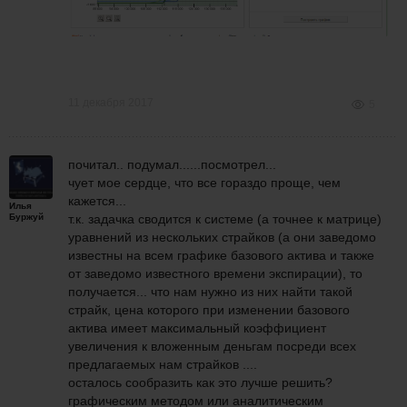
11 декабря 2017
5
почитал.. подумал......посмотрел...
чует мое сердце, что все гораздо проще, чем
кажется...
Илья
Буржуй
т.к. задачка сводится к системе (а точнее к матрице)
уравнений из нескольких страйков (а они заведомо
известны на всем графике базового актива и также
от заведомо известного времени экспирации), то
получается... что нам нужно из них найти такой
страйк, цена которого при изменении базового
актива имеет максимальный коэффициент
увеличения к вложенным деньгам посреди всех
предлагаемых нам страйков ....
осталось сообразить как это лучше решить?
графическим методом или аналитическим