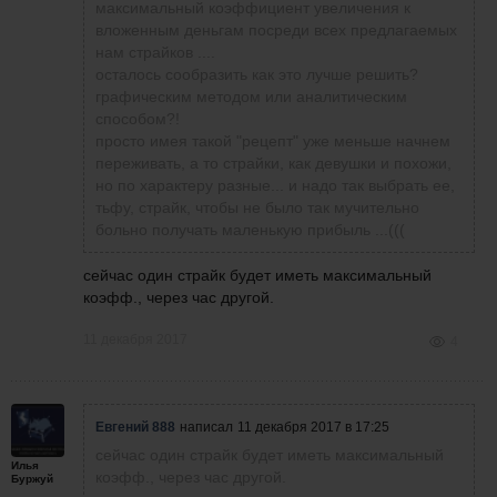
максимальный коэффициент увеличения к
вложенным деньгам посреди всех предлагаемых
нам страйков ....
осталось сообразить как это лучше решить?
графическим методом или аналитическим
способом?!
просто имея такой "рецепт" уже меньше начнем
переживать, а то страйки, как девушки и похожи,
но по характеру разные... и надо так выбрать ее,
тьфу, страйк, чтобы не было так мучительно
больно получать маленькую прибыль ...(((
сейчас один страйк будет иметь максимальный
коэфф., через час другой.
11 декабря 2017
4
Евгений 888
написал
11 декабря 2017 в 17:25
сейчас один страйк будет иметь максимальный
Илья
коэфф., через час другой.
Буржуй