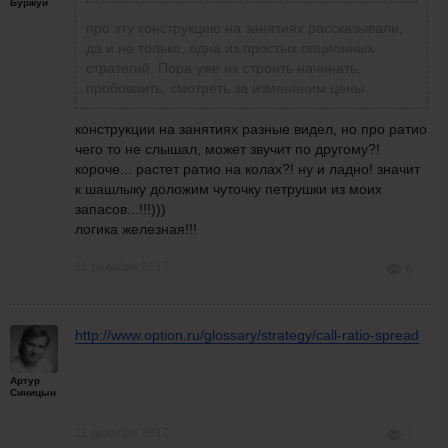
илья
написал
11 декабря 2017 в 18:25
Буржуй
про эту конструкцию на занятиях рассказывали,
да и не только, одна из простых опционных
Синицын Артур
написал
11 декабря 2017 в
стратегий. Пора уже их строить начинать,
18:22
а это что за зверь такой?
пробоваить, смотреть за измененим цены
плюс ратио на колах
конструкции на занятиях разные видел, но про ратио
чего то не слышал, может звучит по другому?!
короче... растет ратио на колах?! ну и ладно! значит
к шашлыку доложим чуточку петрушки из моих
запасов...!!!)))
логика железная!!!
11 декабря 2017
8
http://www.option.ru/glossary/strategy/call-ratio-spread
Артур
Синицын
11 декабря 2017
7