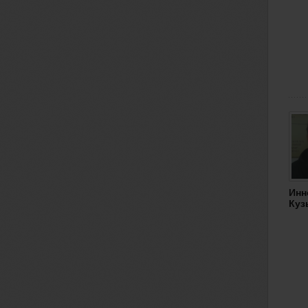
Инн
Куз