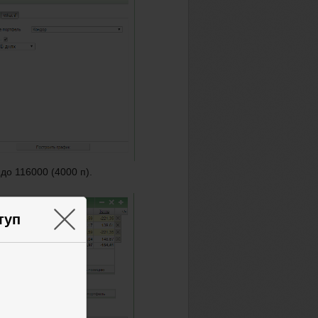
 до 116000 (4000 п).
×
туп