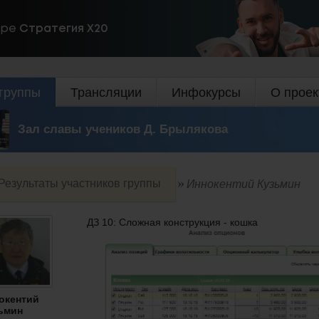
ире
Стратегия Х20
группы
Трансляции
Инфокурсы
О проек
Зал славы учеников Д. Брылякова
Результаты участников группы
Иннокентий Кузьмин
ДЗ 10: Сложная конструкция - кошка
окентий
ьмин