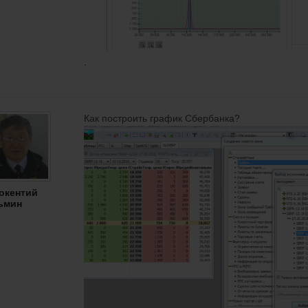
.
Как построить график Сбербанка?
окентий
ьмин