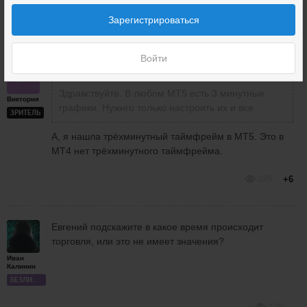
Зарегистрироваться
232
+1
Войти
Здравствуйте. В любом МТ5 есть 3 минутные
Виктория
графики. Нужнго только настроить их и все.
ЗРИТЕЛЬ
А, я нашла трёхминутный таймфрейм в МТ5. Это в
МТ4 нет трёхминутного таймфрейма.
245
+6
Евгений подскажите в какое время происходит
торговля, или это не имеет значения?
Иван
Калинин
БЕЗЛИМИТ
179