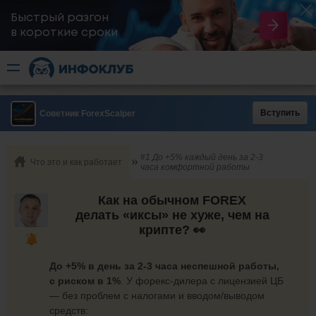
Быстрый разгон
​в короткие сроки
Вступить
Советник ForexScalper
#1 До +5% каждый день за 2-3
Что это и как работает
часа комфортной работы
Как на обычном FOREX
делать «иксы» не хуже, чем на
крипте? 👀
До +5% в день за 2-3 часа неспешной работы,
с риском в 1%
. У форекс-дилера с лицензией ЦБ
— без проблем с налогами и вводом/выводом
средств: