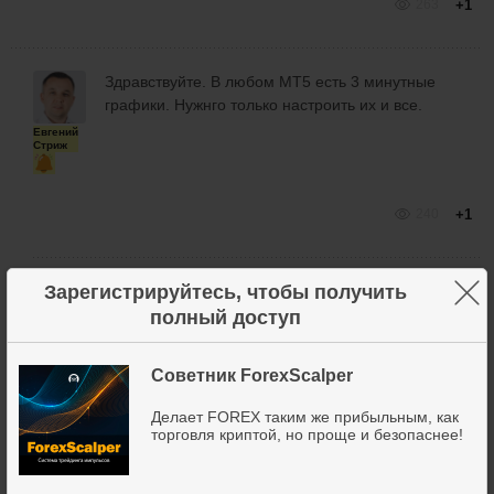
263
+1
Здравствуйте. В любом МТ5 есть 3 минутные
графики. Нужнго только настроить их и все.
Евгений
Стриж
240
+1
×
Зарегистрируйтесь, чтобы получить
полный доступ
Здравствуйте. В любом МТ5 есть 3 минутные
Виктория
графики. Нужнго только настроить их и все.
ЗРИТЕЛЬ
Советник ForexScalper
Как настроить?
Делает FOREX таким же прибыльным, как
торговля криптой, но проще и безопаснее!
231
+1