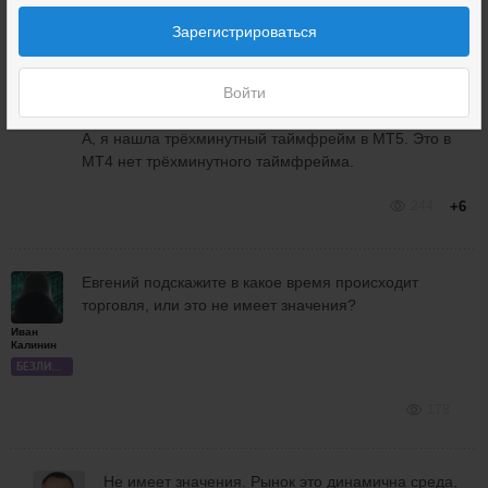
Зарегистрироваться
Здравствуйте. В любом МТ5 есть 3 минутные
Виктория
Войти
графики. Нужнго только настроить их и все.
ЗРИТЕЛЬ
А, я нашла трёхминутный таймфрейм в МТ5. Это в
МТ4 нет трёхминутного таймфрейма.
244
+6
Евгений подскажите в какое время происходит
торговля, или это не имеет значения?
Иван
Калинин
БЕЗЛИМИТ
178
Не имеет значения. Рынок это динамична среда,