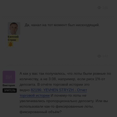
148
Да, канал на тот момент был нискходящий.
Евгений
Стриж
142
А как у вас так получалось, что лоты были ровные по
количеству, а не 3.08, например, если риск 1% от
депозита. В отчёте торговой истории это
Виктория
видно
82196: YEVHEN STRYZH - Отчет
ЗРИТЕЛЬ
торговой истории
И почему-то лоты не
увеличивались пропорционально депозиту. Или вы
использовали как-то фиксированные лоты,
фиксированный объём?