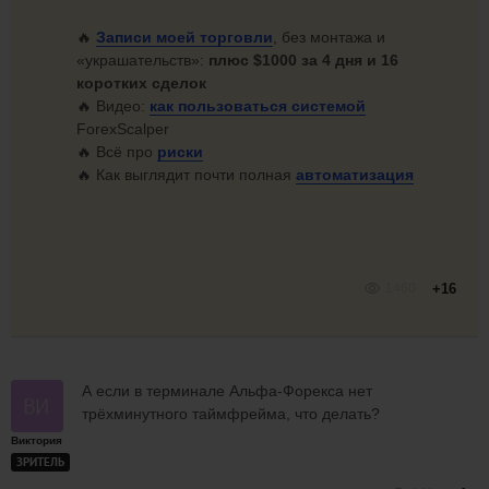
🔥
Записи моей торговли
, без монтажа и
«украшательств»:
плюс $1000 за 4 дня и 16
коротких сделок
🔥 Видео:
как
пользоваться системой
ForexScalper
🔥 Всё про
риски
🔥 Как выглядит почти полная
автоматизация
1460
+16
А если в терминале Альфа-Форекса нет
трёхминутного таймфрейма, что делать?
Виктория
ЗРИТЕЛЬ