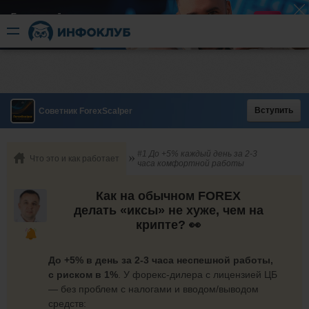
Быстрый разгон
​в короткие сроки
Вступить
Советник ForexScalper
#1 До +5% каждый день за 2-3
Что это и как работает
часа комфортной работы
Как на обычном FOREX
делать «иксы» не хуже, чем на
крипте? 👀
До +5% в день за 2-3 часа неспешной работы,
с риском в 1%
. У форекс-дилера с лицензией ЦБ
— без проблем с налогами и вводом/выводом
средств: