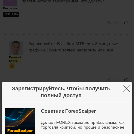
трёхминутного таймфрейма, что делать?
Виктория
ЗРИТЕЛЬ
264
+1
Здравствуйте. В любом МТ5 есть 3 минутные
графики. Нужнго только настроить их и все.
Евгений
Стриж
241
+1
×
Зарегистрируйтесь, чтобы получить
полный доступ
Советник ForexScalper
Здравствуйте. В любом МТ5 есть 3 минутные
Виктория
графики. Нужнго только настроить их и все.
ЗРИТЕЛЬ
Делает FOREX таким же прибыльным, как
торговля криптой, но проще и безопаснее!
Как настроить?