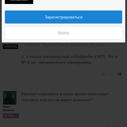
232
+1
Зарегистрироваться
Войти
Здравствуйте. В любом МТ5 есть 3 минутные
Виктория
графики. Нужнго только настроить их и все.
ЗРИТЕЛЬ
А, я нашла трёхминутный таймфрейм в МТ5. Это в
МТ4 нет трёхминутного таймфрейма.
245
+6
Евгений подскажите в какое время происходит
торговля, или это не имеет значения?
Иван
Калинин
БЕЗЛИМИТ
179