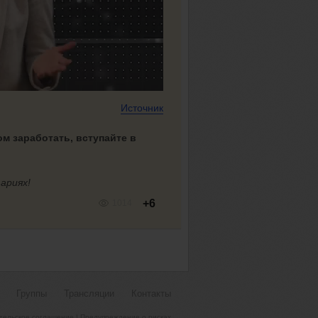
Источник
ом заработать, вступайте в
ариях!
+6
1014
Группы
Трансляции
Контакты
тельское соглашение
|
Предупреждение о рисках