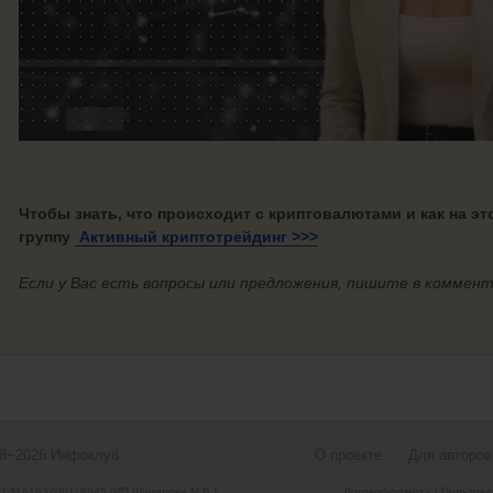
Чтобы знать, что происходит с криптовалютами и как на эт
группу
Активный криптотрейдинг >>>
Если у Вас есть вопросы или предложения, пишите в коммент
08−2026
Инфоклуб
О проекте
Для авторов
 316183200118945 (ИП Шумилова М.В.)
Договор-оферта
|
Пользова