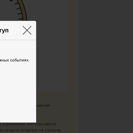
×
туп
жных событиях.
Накамото для уменьшения
а ограничено, его становится
ы можете почитать на русском