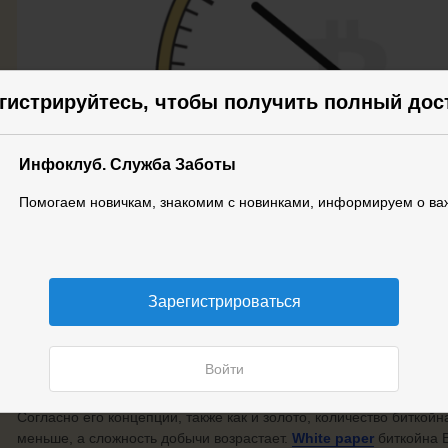
гистрируйтесь, чтобы получить полный дос
Инфоклуб. Служба Заботы
Помогаем новичкам, знакомим с новинками, информируем о ва
Зарегистрироваться
Халвинг биткойна был придуман создателем биткойна Сатоши 
Войти
инфляции, чтобы поддерживать стоимость биткойна.
Согласно его концепции, также как и золото, количество биткойн
меньше, а сложность добычи возрастает.
White paper
биткойна В