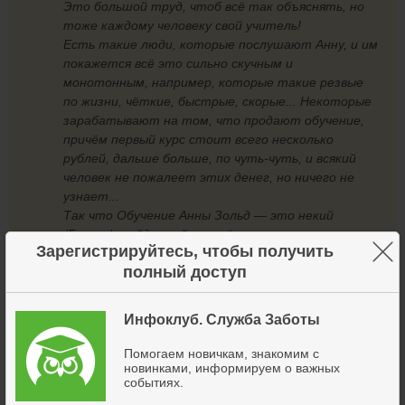
Это большой труд, чтоб всё так объяснять, но
тоже каждому человеку свой учитель!
Есть такие люди, которые послушают Анну, и им
покажется всё это сильно скучным и
монотонным, например, которые такие резвые
по жизни, чёткие, быстрые, скорые... Некоторые
зарабатывают на том, что продают обучение,
причём первый курс стоит всего несколько
рублей, дальше больше, по чуть-чуть, и всякий
человек не пожалеет этих денег, но ничего не
узнает...
Так что Обучение Анны Зольд — это некий
(Грааль), найденный на моём жизненном пути...
×
Зарегистрируйтесь, чтобы получить
Лично для меня это было именно так... Спасибо
полный доступ
ей и Артёму за это чудо! Дай Бог им здоровья,
спасения Божьего и долгих лет жизни!»
Инфоклуб. Служба Заботы
Так Тимофей выполняет домашние задания:
Помогаем новичкам, знакомим с
новинками, информируем о важных
событиях.