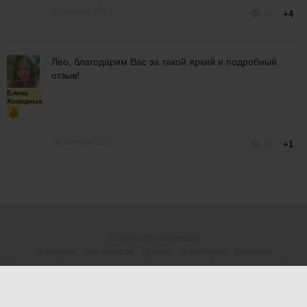
29 апреля 2021
26
+4
Лео, благодарим Вас за такой яркий и подробный
отзыв!
Елена
Холодных
29 апреля 2021
34
+1
© 2008−2026
Инфоклуб
О проекте
Для авторов
Группы
Трансляции
Контакты
ОГРНИП 316183200118945
Договор-оферта
|
Пользовательское
(ИП Шумилова М.В.)
соглашение
|
Предупреждение о рисках
Россия, 426077 Ижевск, а/я
Политика конфиденциальности (обработка
5098
персональных данных)