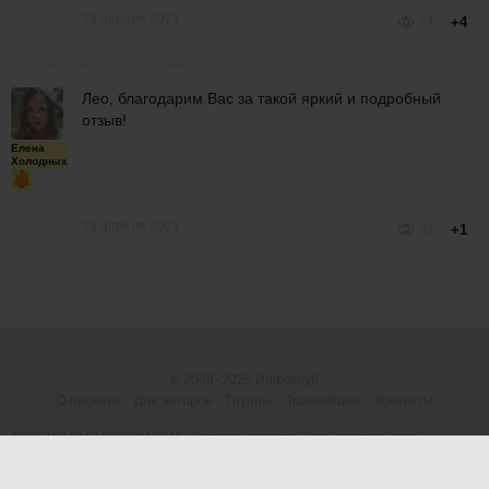
29 апреля 2021
24
+4
Лео, благодарим Вас за такой яркий и подробный
отзыв!
Елена
Холодных
29 апреля 2021
32
+1
© 2008−2026
Инфоклуб
О проекте
Для авторов
Группы
Трансляции
Контакты
ОГРНИП 316183200118945
Договор-оферта
|
Пользовательское
(ИП Шумилова М.В.)
соглашение
|
Предупреждение о рисках
Россия, 426077 Ижевск, а/я
Политика конфиденциальности (обработка
5098
персональных данных)