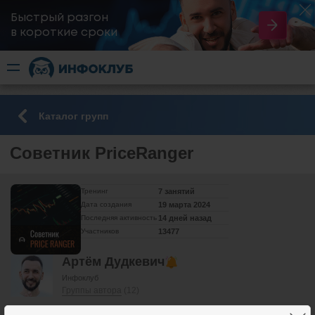
Быстрый разгон
​в короткие сроки
Каталог групп
Советник PriceRanger
Тренинг
7 занятий
Дата создания
19 марта 2024
Последняя активность
14 дней назад
Участников
13477
Артём Дудкевич
Инфоклуб
Группы автора
(12)