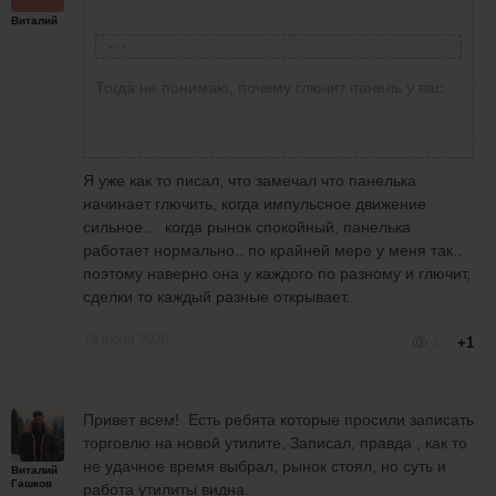
нажмите кнопку генерировать.
Виталий
Виталий Гашков
написал
19 июня
Лариса Новикова
написала
18 июня 2020 в 21:45
2020 в 10:48
как верно, если беру сделку в он
Тогда не понимаю, почему глючит панель у вас.
пишет в минус
Сегодня!
Давид Манукянц
написал
19
июня 2020 в 10:29
Все правильно у вас написано,
Я уже как то писал, что замечал что панелька
это что это за сделки вы
начинает глючить, когда импульсное движение
Коллеги не подскажете что
открываете, что улетаете в
сильное... когда рынок спокойный, панелька
делать, ниндзя какие то
минус на 991$???)))) написано
работает нормально.. по крайней мере у меня так..
неадекватные вещи сегодня
все верно, прибыль и
поэтому наверно она у каждого по разному и глючит,
показывает, беру сделки в
совокупность сделок.
сделки то каждый разные открывает.
плюс , пишет минус, такое
ощущение что еще кучу
19 июня 2020
1
+1
минусов прибавляет сделки
делаю в плюс пишет в минус,
не пойму что случилось.
Привет всем! Есть ребята которые просили записать
торговлю на новой утилите, Записал, правда , как то
не удачное время выбрал, рынок стоял, но суть и
Виталий
Гашков
работа утилиты видна.