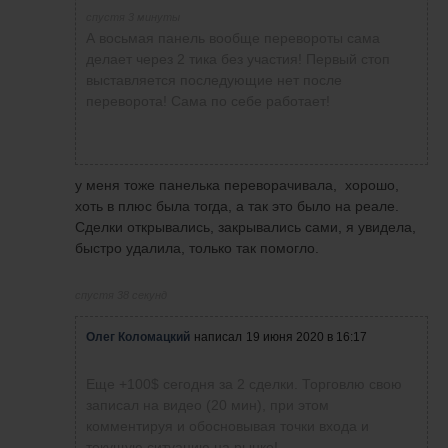
спустя 3 минуты
А восьмая панель вообще перевороты сама
делает через 2 тика без участия! Первый стоп
выставляется последующие нет после
переворота! Сама по себе работает!
у меня тоже панелька переворачивала, хорошо,
хоть в плюс была тогда, а так это было на реале.
Сделки открывались, закрывались сами, я увидела,
быстро удалила, только так помогло.
спустя 38 секунд
Олег Коломацкий
написал
19 июня 2020 в 16:17
Еще +100$ сегодня за 2 сделки. Торговлю свою
записал на видео (20 мин), при этом
комментируя и обосновывая точки входа и
текущую ситуацию на рынке!