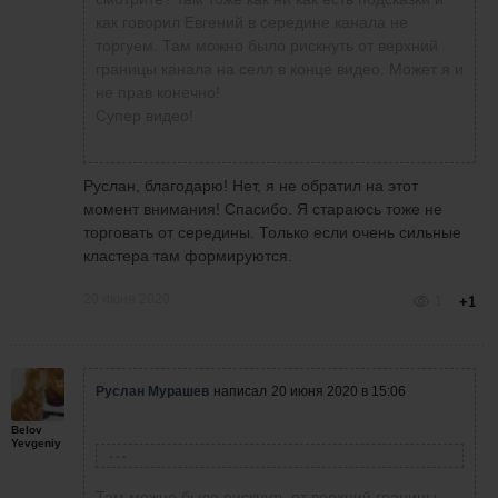
комментируя и обосновывая точки входа и
как говорил Евгений в середине канала не
текущую ситуацию на рынке!
торгуем. Там можно было рискнуть от верхний
До Евгения мне пока далеко в понимании и
границы канала на селл в конце видео. Может я и
реакции... Но.
не прав конечно!
Кому интересно, вот ссылка:
Супер видео!
https://yadi.sk/d/ed6781csxjWV...
Руслан, благодарю! Нет, я не обратил на этот
момент внимания! Спасибо. Я стараюсь тоже не
торговать от середины. Только если очень сильные
кластера там формируются.
20 июня 2020
1
+1
Руслан Мурашев
написал
20 июня 2020 в 15:06
Belov
Yevgeniy
Олег Коломацкий
написал
19 июня 2020 в 16:17
Там можно было рискнуть от верхний границы