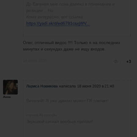
До Евгения мне пока далеко в понимании и
реакции... Но.
Кому интересно, вот ссылка:
https://yadi.sk/d/ed6781csxjWV...
Олег, отличный видос !!!! Только я на последних
минутах и секундах даже не ищу входов.
19 июня 2020
1
+3
Лариса Новикова
написала
18 июня 2020 в 21:40
Анна
Виталий! Я уже думаю может ПК глючит!
спустя 44 секунды
Звуковой сигнал вообще пропал!