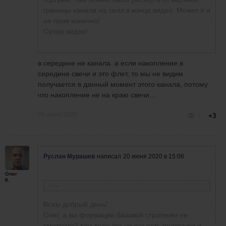
До Евгения мне пока далеко в понимании и
границы канала на селл в конце видео. Может я и
реакции... Но.
не прав конечно!
Кому интересно, вот ссылка:
Супер видео!
https://yadi.sk/d/ed6781csxjWV...
в середине не канала. а если накопление в
середине свечи и это флет, то мы не видим
получается в данный момент этого канала, потому
что накопление не на краю свечи...
20 июня 2020
1
+3
Руслан Мурашев
написал
20 июня 2020 в 15:06
Олег
К.
Олег Коломацкий
написал
19 июня 2020 в 16:17
Всем добрый день!
Еще +100$ сегодня за 2 сделки. Торговлю
Олег, а вы формации базовой стратегии не
свою записал на видео (20 мин), при этом
смотрите? там тоже как ни как есть подсказки и