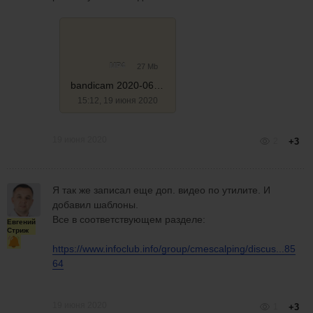
MP4
27 Mb
bandicam 2020-06-19 14-50-29-084
15:12, 19 июня 2020
19 июня 2020
2
+3
Я так же записал еще доп. видео по утилите. И
добавил шаблоны.
Все в соответствующем разделе:
Евгений
Стриж
https://www.infoclub.info/group/cmescalping/discus...85
64
19 июня 2020
1
+3