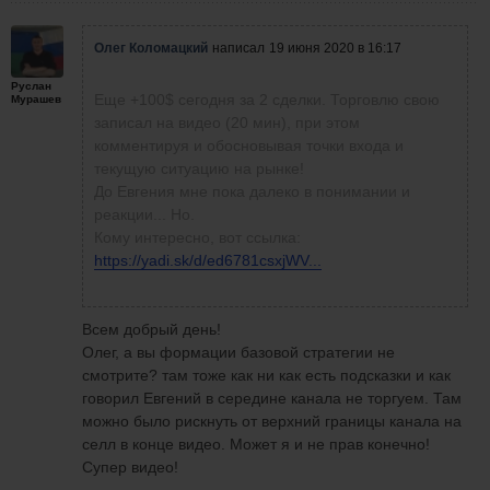
Олег Коломацкий
написал
19 июня 2020 в 16:17
Руслан
Еще +100$ сегодня за 2 сделки. Торговлю свою
Мурашев
записал на видео (20 мин), при этом
комментируя и обосновывая точки входа и
текущую ситуацию на рынке!
До Евгения мне пока далеко в понимании и
реакции... Но.
Кому интересно, вот ссылка:
https://yadi.sk/d/ed6781csxjWV...
Всем добрый день!
Олег, а вы формации базовой стратегии не
смотрите? там тоже как ни как есть подсказки и как
говорил Евгений в середине канала не торгуем. Там
можно было рискнуть от верхний границы канала на
селл в конце видео. Может я и не прав конечно!
Супер видео!