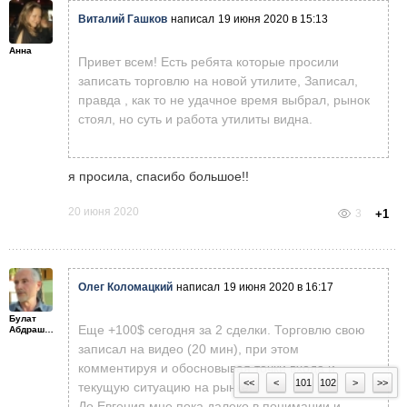
https://yadi.sk/d/ed6781csxjWV...
Виталий Гашков
написал
19 июня 2020 в 15:13
Анна
Привет всем! Есть ребята которые просили
записать торговлю на новой утилите, Записал,
правда , как то не удачное время выбрал, рынок
стоял, но суть и работа утилиты видна.
я просила, спасибо большое!!
20 июня 2020
3
+1
Олег Коломацкий
написал
19 июня 2020 в 16:17
Булат
Еще +100$ сегодня за 2 сделки. Торговлю свою
Абдрашитов
записал на видео (20 мин), при этом
комментируя и обосновывая точки входа и
<<
<
101
102
>
>>
текущую ситуацию на рынке!
До Евгения мне пока далеко в понимании и