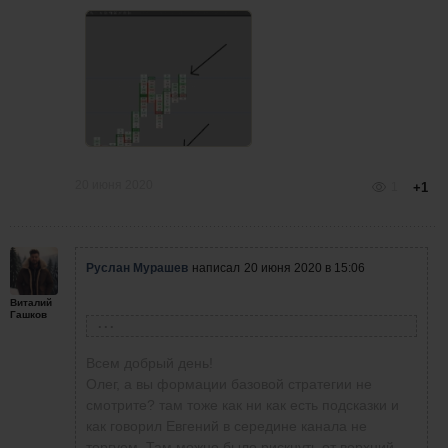
20 июня 2020
1
+1
Руслан Мурашев
написал
20 июня 2020 в 15:06
Виталий
Гашков
Олег Коломацкий
написал
19 июня 2020 в 16:17
Всем добрый день!
Еще +100$ сегодня за 2 сделки. Торговлю
Олег, а вы формации базовой стратегии не
свою записал на видео (20 мин), при этом
смотрите? там тоже как ни как есть подсказки и
комментируя и обосновывая точки входа и
как говорил Евгений в середине канала не
текущую ситуацию на рынке!
торгуем. Там можно было рискнуть от верхний