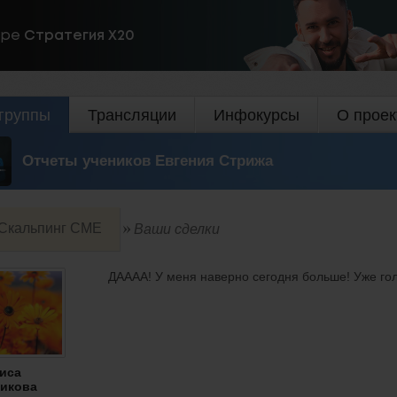
ире
Стратегия Х20
группы
Трансляции
Инфокурсы
О проек
Отчеты учеников Евгения Стрижа
Скальпинг СМЕ
Ваши сделки
ДАААА! У меня наверно сегодня больше! Уже гол
иса
икова