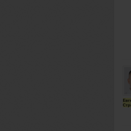
Евг
Стр