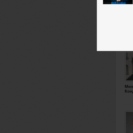
Мих
Кон