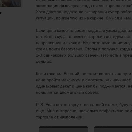
экспирация фьючерса, тогда очень хорошо отра
Хотя даже за неделю до экспирации супер работ
г
ситуаций, прикреплю их на скрине. Смысл в чем
Если цена какое-то время ходила в узком диапазо
потом она куда-то резко выстреливает, ждем ост
направлении и входим! Не претендую на истину
схема почти безотказно. Стопы я получал, когда 
2-3 одинаковых больших свечей. (это есть в пр
дельтах.
Как и говорил Евгений, не стоит вставать на пут
цене пройти максимум и смотреть, как начинае
одинаковых дельт и цена как бы поджимается, не
появляется аномальный объем.
P. S. Если кто-то торгует по данной схеме, буду
еще. Мне интересно, насколько эффективно помо
торговле от накполений!