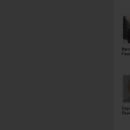
Вит
Гаш
Сер
Пы