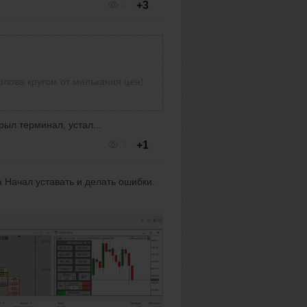
+3
3
олова кругом от мелькания цен!
рыл терминал, устал...
+1
3
 Начал уставать и делать ошибки.