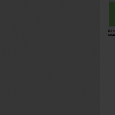
Дав
Ман