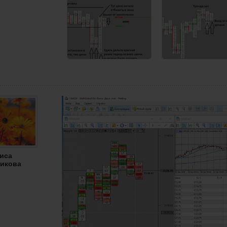
иса
икова