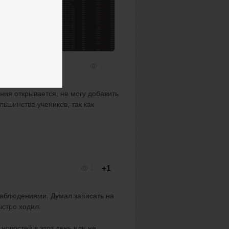
2
ения открывается, не могу добавить
льшинства учеников, так как
+1
1
наблюдениями. Думал записать на
быстро ходил.
 новостей в этот день или не