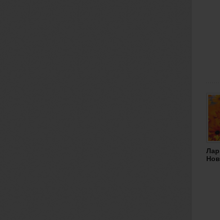
Лар
Нов