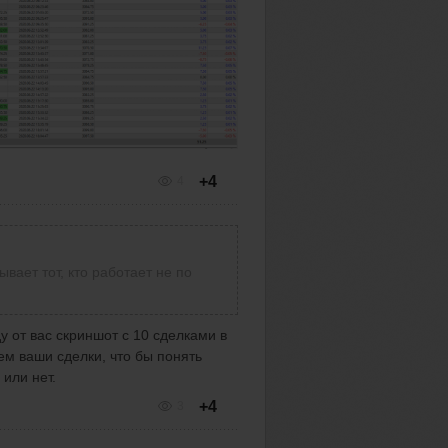
+4
4
вает тот, кто работает не по
у от вас скриншот с 10 сделками в
ем ваши сделки, что бы понять
 или нет.
+4
3