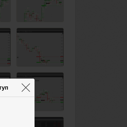
×
туп