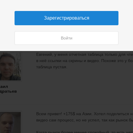
Зарегистрироваться
Войти
Евгений, у меня отчетная таблица только для чт
в неё ссылки на скрины и видео. Похоже это у бо
таблица пустая.
аил
дратьев
Всем привет! +175$ на Азии. Хотел поделиться 
видео сам процесс, но не успел, так как рынок 
Когда рынок более менее спокойный, то есть нет