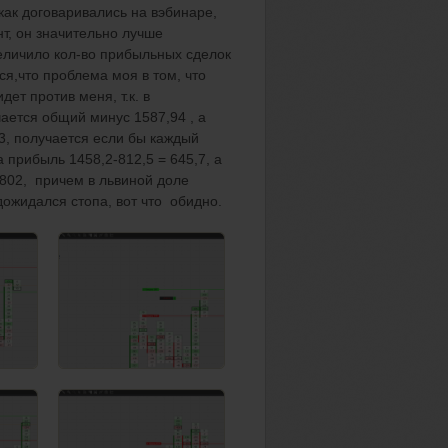
как договаривались на вэбинаре,
т, он значительно лучше
величило кол-во прибыльных сделок
ся,что проблема моя в том, что
ет против меня, т.к. в
ается общий минус 1587,94 , а
3, получается если бы каждый
а прибыль 1458,2-812,5 = 645,7, а
=802, причем в львиной доле
дожидался стопа, вот что обидно.