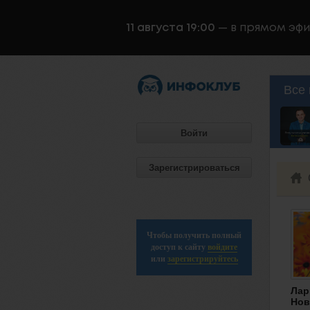
11 августа 19:00
— в прямом эф
Все 
Войти
Зарегистрироваться
Чтобы получить полный
доступ к сайту
войдите
или
зарегистрируйтесь
Лар
Нов