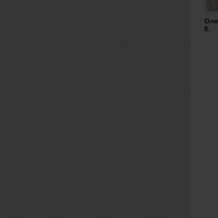
Оле
К.