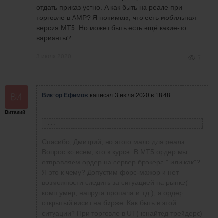
отдать приказ устно. А как быть на реале при
торговле в АМР? Я понимаю, что есть мобильная
версия МТ5. Но может быть есть ещё какие-то
варианты?
3 июля 2020
7
Виктор Ефимов
написал
3 июля 2020 в 18:48
Виталий
Дмитрий Володенков
написал
3 июля 2020 в 00:39
Здорово. Хороший результат.
Спасибо, Дмитрий, но этого мало для реала.
Вопрос ко всем, кто в курсе: В МТ5 ордер мы
отправляем ордер на сервер брокера " или как"?
Я это к чему? Допустим форс-мажор и нет
возможности следить за ситуацией на рынке(
комп умер, напруга пропала и т.д.), а ордер
открытый висит на бирже. Как быть в этой
ситуации? При торговле в UT( юнайтед трейдерс)