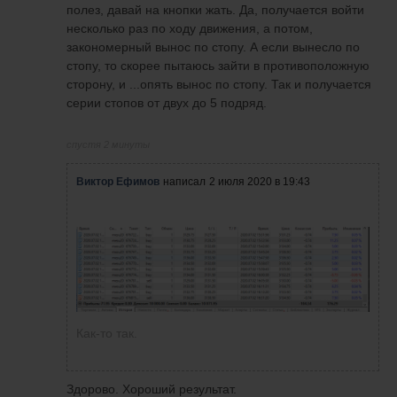
звука: неполадки с микрофоном) о
полез, давай на кнопки жать. Да, получается войти
том, как активировать горячие
несколько раз по ходу движения, а потом,
клавиши и торговать с помощью
закономерный вынос по стопу. А если вынесло по
них. Вот ссылка, кому интересно:
стопу, то скорее пытаюсь зайти в противоположную
https://yadi.sk/i/wGaPZ1BM2uA2...
сторону, и ...опять вынос по стопу. Так и получается
серии стопов от двух до 5 подряд.
спустя 46 минут
Сегодня Non-Farm и рынок
спустя 2 минуты
вяленький. Пока до США хватит.
P.s. Первые две сделки тестировал
Виктор Ефимов
написал
2 июля 2020 в 19:43
стратегию Зуевой.
Как-то так.
Здорово. Хороший результат.