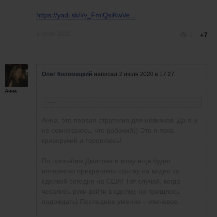
кому интересно:
https://yadi.sk/i/v_FmlQsiKwVe...
https://yadi.sk/i/wGaPZ1BM2uA2...
2 июля 2020
5
+7
спустя 46 минут
Сегодня Non-Farm и рынок вяленький.
Пока до США хватит.
P.s. Первые две сделки тестировал
Олег Коломацкий
написал
2 июля 2020 в 17:27
стратегию Зуевой.
Анна
Анна Винник
написала
2 июля 2020 в 16:32
Анна, это первая стратегия для новичков. Да я и
не сомневаюсь, что рабочий)) Это я пока
криворукий и тороплюсь!
Олег Коломацкий
написал
2 июля 2020 в 16:27
Олег, а что это за патерн? у Зуевой все
По просьбам Дмитрия и кому еще будет
патерны рабочие, я на них тоже торгую!.
интересно прикрепляю ссылку на видео со
Николай Гладун
написал
2 июля 2020 в
сделкой сегодня на США! Тот случай, когда
16:10
Николай, нет. Вход на продолжение
чесались руки войти в сделку, но пришлось
движения после поглощения. Типа
подождать) Последнее умение - ключевое.
трехсвечного паттерна.
Олег Коломацкий
написал
2 июля 2020