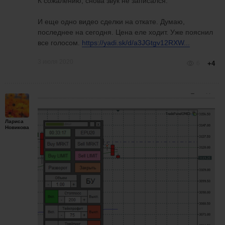
К сожалению, снова звук не записался.
И еще одно видео сделки на откате. Думаю,
последнее на сегодня. Цена еле ходит. Уже пояснил
все голосом.
https://yadi.sk/d/a3JGtgv12RXW...
3 июля 2020
6
+4
Лариса
Новикова