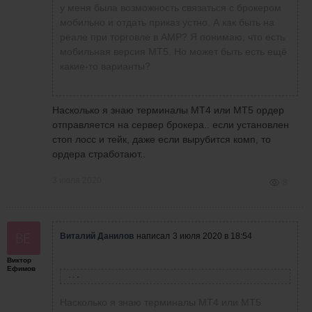
у меня была возможность связаться с брокером
мобильно и отдать приказ устно. А как быть на
реале при торговле в АМР? Я понимаю, что есть
мобильная версия МТ5. Но может быть есть ещё
какие-то варианты?
Насколько я знаю терминалы МТ4 или МТ5 ордер
отправляется на сервер брокера.. если установлен
стоп лосс и тейк, даже если вырубится комп, то
ордера стработают..
3 июля 2020
8
Виталий Данилов
написал
3 июля 2020 в 18:54
Виктор
Ефимов
Виктор Ефимов
написал
3 июля 2020 в 18:48
Насколько я знаю терминалы МТ4 или МТ5