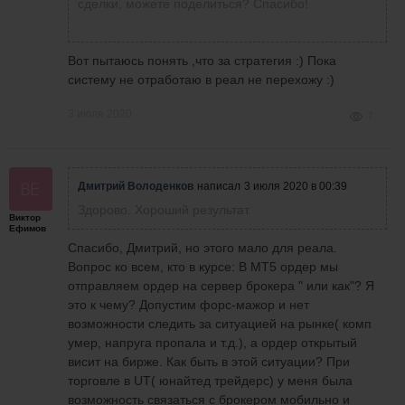
Сегодня
сделки, можете поделиться? Спасибо!
Вот пытаюсь понять ,что за стратегия :) Пока
систему не отработаю в реал не перехожу :)
3 июля 2020
7
Дмитрий Володенков
написал
3 июля 2020 в 00:39
как на рыбалке, когда клюет весь день . 3777
Здорово. Хороший результат.
Виктор
за день.:)
Ефимов
Спасибо, Дмитрий, но этого мало для реала.
Вопрос ко всем, кто в курсе: В МТ5 ордер мы
отправляем ордер на сервер брокера " или как"? Я
это к чему? Допустим форс-мажор и нет
возможности следить за ситуацией на рынке( комп
умер, напруга пропала и т.д.), а ордер открытый
висит на бирже. Как быть в этой ситуации? При
торговле в UT( юнайтед трейдерс) у меня была
возможность связаться с брокером мобильно и