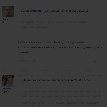
Булат Абдрашитов
написал
3 июля 2020 в 17:16
Олег
Сегодня не мой день. Свои размышления
К.
изложил в ролике...
Булат, у меня - то же. Перед праздниками
волатильность никакая, хотя можно было днем брать
тренды.
3 июля 2020
7
Suleimenova Zhanna
написала
3 июля 2020 в 10:22
Андрей
Прибытков
Андрей Прибытков
написал
2 июля 2020 в 22:53
Крутая рыбалка! А по какой стратегии вы держите