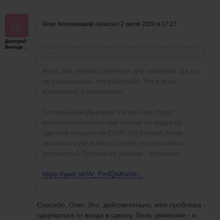
Олег Коломацкий
написал
2 июля 2020 в 17:27
Дмитрий
Володенков
Анна Винник
написала
2 июля 2020 в 16:32
Анна, это первая стратегия для новичков. Да я и
не сомневаюсь, что рабочий)) Это я пока
криворукий и тороплюсь!
Олег Коломацкий
написал
2 июля 2020 в 16:27
Олег, а что это за патерн? у Зуевой все
По просьбам Дмитрия и кому еще будет
патерны рабочие, я на них тоже торгую!.
интересно прикрепляю ссылку на видео со
Николай Гладун
написал
2 июля 2020 в
сделкой сегодня на США! Тот случай, когда
16:10
Николай, нет. Вход на продолжение
чесались руки войти в сделку, но пришлось
движения после поглощения. Типа
подождать) Последнее умение - ключевое.
трехсвечного паттерна.
Олег Коломацкий
написал
2 июля 2020
https://yadi.sk/i/v_FmlQsiKwVe...
в 10:01
ВСЕХ приветствую. Олег, по стратегии
Зуевой, это крестики-нолики?
Всем привет!
Спасибо, Олег. Это, действительно, моя проблема -
Записал видео (к сожалению без
удержаться от входа в сделку. Вижу движение - и