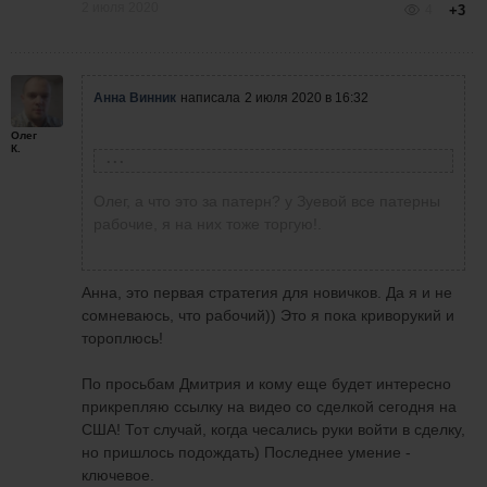
2 июля 2020
4
+3
Анна Винник
написала
2 июля 2020 в 16:32
Олег
К.
Олег Коломацкий
написал
2 июля 2020 в 16:27
Олег, а что это за патерн? у Зуевой все патерны
рабочие, я на них тоже торгую!.
Николай Гладун
написал
2 июля 2020 в 16:10
Николай, нет. Вход на продолжение движения
Анна, это первая стратегия для новичков. Да я и не
после поглощения. Типа трехсвечного
сомневаюсь, что рабочий)) Это я пока криворукий и
паттерна.
Олег Коломацкий
написал
2 июля 2020 в
тороплюсь!
10:01
ВСЕХ приветствую. Олег, по стратегии
Зуевой, это крестики-нолики?
По просьбам Дмитрия и кому еще будет интересно
Всем привет!
прикрепляю ссылку на видео со сделкой сегодня на
Записал видео (к сожалению без звука:
США! Тот случай, когда чесались руки войти в сделку,
неполадки с микрофоном) о том, как
но пришлось подождать) Последнее умение -
активировать горячие клавиши и
ключевое.
торговать с помощью них. Вот ссылка,