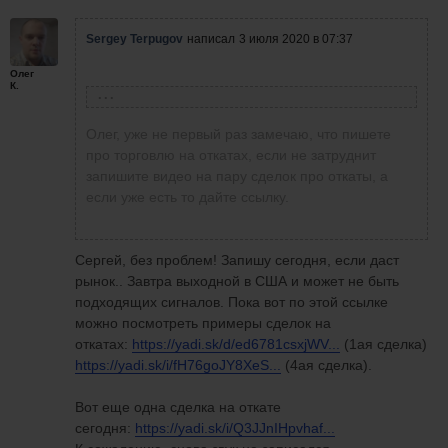
Sergey Terpugov
написал
3 июля 2020 в 07:37
Олег
К.
Олег Коломацкий
написал
3 июля 2020 в 05:58
Пусть цена пройдет в одну сторону как можно
Олег, уже не первый раз замечаю, что пишете
дальше, а потом по-любому будет остановка
про торговлю на откатах, если не затруднит
и откат! Вот его и забираем. Все. 1-2 сделки
запишите видео на пару сделок про откаты, а
максимум в свече. Потом ждем следующую. В
если уже есть то дайте ссылку.
начале свечи у меня тоже не получается
правильно входить порой на волатильном
рынке.. только в тренде!
Сергей, без проблем! Запишу сегодня, если даст
рынок.. Завтра выходной в США и может не быть
подходящих сигналов. Пока вот по этой ссылке
можно посмотреть примеры сделок на
откатах:
https://yadi.sk/d/ed6781csxjWV...
(1ая сделка)
https://yadi.sk/i/fH76goJY8XeS...
(4ая сделка).
Вот еще одна сделка на откате
сегодня:
https://yadi.sk/i/Q3JJnIHpvhaf...