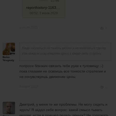
XLSX
0.1 Mb
reporthistory-1163280_03.07.20
00:52, 3 июля 2020
3 июля 2020
7
Надо научиться не тыкать кнопки и не залезать в сделку
при каждом вздрагивании цены в какую-либо сторону.
Belov
Yevgeniy
попроси близких связать тебе руки к туловищу :-)
пока глазами не освоишь все тонкости стратегии и
не почувствуешь движение цены
3 июля 2020
5
Дмитрий, у меня те же проблемы. Не могу сидеть и
ждать! Я задал себе вопрос: какой смысл тыкать
кнопки, если я пришел делать деньги? Не торговать,