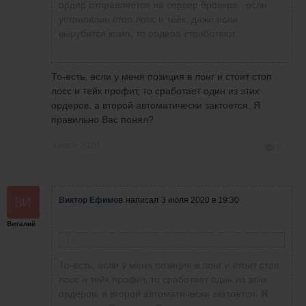
ордер отправляется на сервер брокера.. если
установлен стоп лосс и тейк, даже если
Дмитрий Володенков
написал
3 июля 2020 в
вырубится комп, то ордера стработают..
00:39
Спасибо, Дмитрий, но этого мало для реала.
Здорово. Хороший результат.
Вопрос ко всем, кто в курсе: В МТ5 ордер мы
отправляем ордер на сервер брокера " или
То-есть, если у меня позиция в лонг и стоит стоп
как"? Я это к чему? Допустим форс-мажор и
лосс и тейк профит, то сработает один из этих
нет возможности следить за ситуацией на
ордеров, а второй автоматически зактоется. Я
рынке( комп умер, напруга пропала и т.д.), а
правильно Вас понял?
ордер открытый висит на бирже. Как быть в
этой ситуации? При торговле в UT( юнайтед
3 июля 2020
6
трейдерс) у меня была возможность связаться
с брокером мобильно и отдать приказ устно. А
как быть на реале при торговле в АМР? Я
понимаю, что есть мобильная версия МТ5. Но
Виктор Ефимов
написал
3 июля 2020 в 19:30
может быть есть ещё какие-то варианты?
Виталий
Виталий Данилов
написал
3 июля 2020 в 18:54
То-есть, если у меня позиция в лонг и стоит стоп
лосс и тейк профит, то сработает один из этих
ордеров, а второй автоматически зактоется. Я
Виктор Ефимов
написал
3 июля 2020 в 18:48