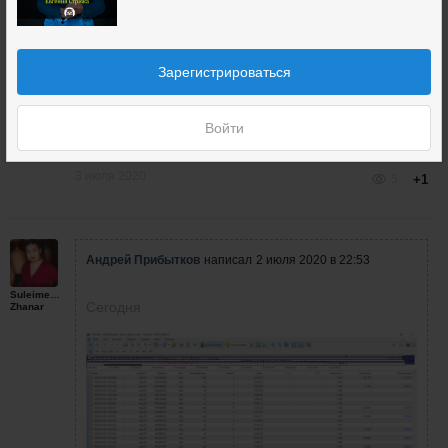
правильно входить порой на волатильном рынке..
только в тренде!
Зарегистрироваться
Олег, уже не первый раз замечаю, что пишете про
торговлю на откатах, если не затруднит запишите
видео на пару сделок про откаты, а если уже есть то
Войти
дайте ссылку.
3 июля 2020
5
+1
Андрей Прибытков
написал
2 июля 2020 в 22:53
Suleimenova
Сегодня
Zhanar