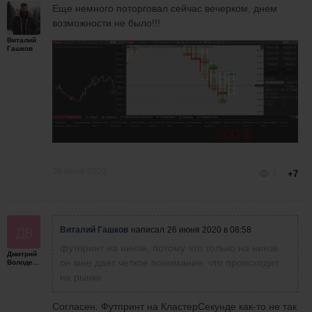
Еще немного поторговал сейчас вечерком, днем
возможности не было!!!
Виталий
Гашков
26 июня 2020
4
+7
Виталий Гашков
написал
26 июня 2020 в 08:58
футпринт на нинзе, потому что только на нинзе
Дмитрий
он мне дает четкое понимание, что происходит
Володенков
на рынке
Согласен. Футпринт на КластерСекунде как-то не так