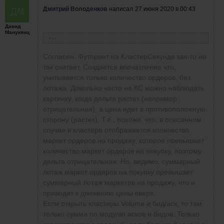
Дмитрий Володенков
написал
27 июня 2020 в 00:43
Давид
Манукянц
Виталий Гашков
написал
26 июня 2020 в 08:58
футпринт на нинзе, потому что только на
Согласен. Футпринт на КластерСекунде как-то не
нинзе он мне дает четкое понимание, что
так считает. Создается впечатление что,
происходит на рынке
учитывается только количество ордеров, без
лотажа. Довольно часто на КС можно наблюдать
картинку, когда дельта растет (например
отрицательная), а цена идет в противоположную
сторону (растет). Т.е., похоже, что, в описанном
случае в кластере отображается количество
маркет ордеров на продажу, которое превышает
количество маркет ордеров на покупку, поэтому
дельта отрицательная. Но, видимо, суммарный
лотаж маркет ордеров на покупку превышает
суммарный лотаж маркетов на продажу, что и
приводит к движению цены вверх.
Если открыть кластеры Volume и бид/аск, то там
только сумма по модулю асков и бидов. Только