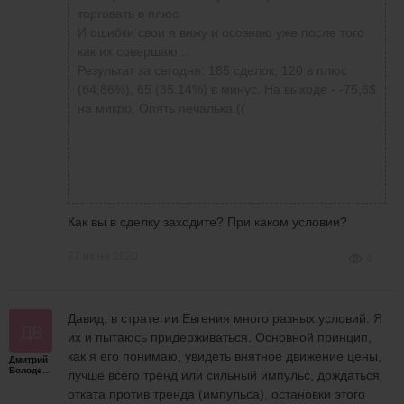
торговать в плюс.
И ошибки свои я вижу и осознаю уже после того
как их совершаю...
Результат за сегодня: 185 сделок, 120 в плюс
(64,86%), 65 (35.14%) в минус. На выходе - -75,6$
на микро. Опять печалька.((
Как вы в сделку заходите? При каком условии?
27 июня 2020
4
Давид, в стратегии Евгения много разных условий. Я
их и пытаюсь придерживаться. Основной принцип,
как я его понимаю, увидеть внятное движение цены,
Дмитрий
Володенков
лучше всего тренд или сильный импульс, дождаться
отката против тренда (импульса), остановки этого