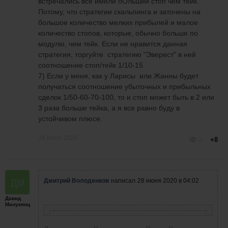
встречались все имели бОльший стоп чем тейк.
Потому, что стратегии скальпинга и заточены на
большое количество мелких прибылей и малое
количество стопов, которые, обычно больше по
модулю, чем тейк. Если не нравится данная
стратегия, торгуйте стратегию "Эверест" в ней
соотношение стоп/тейк 1/10-15.
7) Если у меня, как у Ларисы или Жанны будет
получаться соотношение убыточных и прибыльных
сделок 1/50-60-70-100, то и стоп может быть в 2 или
3 раза больше тейка, а я все равно буду в
устойчивом плюсе.
28 июня 2020
3
+8
Дмитрий Володенков
написал
28 июня 2020 в 04:02
Давид
Манукянц
Давид Манукянц
написал
27 июня 2020 в