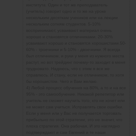
института. Один и тот же преподаватель
(учитель) говорит одно и то же на уроке
нескольким десяткам учеников или на лекции
нескольким сотням студентов. 5-10%
воспринимают, усваивают материал очень
хорошо и становятся отличниками. 20-30%
усваивают хорошо и становятся хорошистами.50-
60% - троечники и 5-10% - двоечники. Я всегда
был отличником, и руки у меня из нужного места
растут, но вот трейдинг почему-то заходит в меня
трудновато. Надеюсь, что с этим я все же
справлюсь. И стану, если не отличником, то хотя
бы хорошистом. Чего и Вам желаю.
4) Любой процесс обучения на 80%, а то и на все
95% - это самообучение. Никакой репетитор или
учитель не сможет научить того, кто не хочет или
не может сам учиться. Исправлять свои ошибки.
Если у меня или у Вас не получается торговать
прибыльно по этой стратегии, это не значит, что
плоха стратегия. Она рабочая, И это наглядно
подтверждают и сам Евгений и те наши