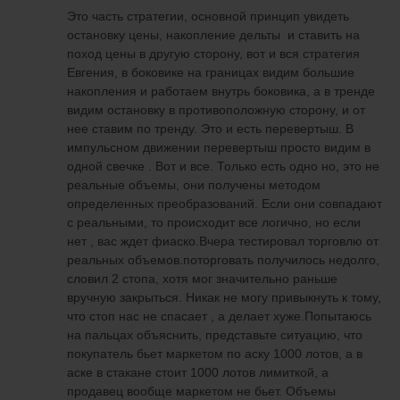
Это часть стратегии, основной принцип увидеть
остановку цены, накопление дельты и ставить на
поход цены в другую сторону, вот и вся стратегия
Евгения, в боковике на границах видим большие
накопления и работаем внутрь боковика, а в тренде
видим остановку в противоположную сторону, и от
нее ставим по тренду. Это и есть перевертыш. В
импульсном движении перевертыш просто видим в
одной свечке . Вот и все. Только есть одно но, это не
реальные объемы, они получены методом
определенных преобразований. Если они совпадают
с реальными, то происходит все логично, но если
нет , вас ждет фиаско.Вчера тестировал торговлю от
реальных объемов.поторговать получилось недолго,
словил 2 стопа, хотя мог значительно раньше
вручную закрыться. Никак не могу привыкнуть к тому,
что стоп нас не спасает , а делает хуже.Попытаюсь
на пальцах объяснить, представьте ситуацию, что
покупатель бьет маркетом по аску 1000 лотов, а в
аске в стакане стоит 1000 лотов лимиткой, а
продавец вообще маркетом не бьет. Объемы