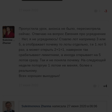
27 июня 2020
4
-3
Пропустила урок, анонса не было, пересмотрела
сейчас. Отвечаю на вопрос Евгения про усреднение
: Нет, я не усредняюсь! Ставлю лот например 3 или
Suleimenova
Zhanar
5, а отображает почему то лоты отдельно, т.е 1 лот 5
раз, а может открыть 2+1+1, наверное так
срабатывают лимитники, а иногда открывает на 5
лотов сразу. Так и не поняла почему. На следующей
неделе поторгую 1 лотом не меняя, более к
реальному.
Всех хороших выходных!
27 июня 2020
2
+4
Suleimenova Zhanna
написала
27 июня 2020 в 06:06