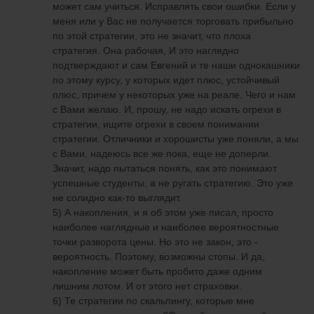
может сам учиться. Исправлять свои ошибки. Если у
меня или у Вас не получается торговать прибыльно
по этой стратегии, это не значит, что плоха
стратегия. Она рабочая, И это наглядно
подтверждают и сам Евгений и те наши однокашники
по этому курсу, у которых идет плюс, устойчивый
плюс, причем у некоторых уже на реале. Чего и нам
с Вами желаю. И, прошу, не надо искать огрехи в
стратегии, ищите огрехи в своем понимании
стратегии. Отличники и хорошисты уже поняли, а мы
с Вами, надеюсь все же пока, еще не доперли.
Значит, надо пытаться понять, как это понимают
успешные студенты, а не ругать стратегию. Это уже
не солидно как-то выглядит.
5) А накопления, и я об этом уже писал, просто
наиболее наглядные и наиболее вероятностные
точки разворота цены. Но это не закон, это -
вероятность. Поэтому, возможны стопы. И да,
накопление может быть пробито даже одним
лишним лотом. И от этого нет страховки.
6) Те стратегии по скальпингу, которые мне