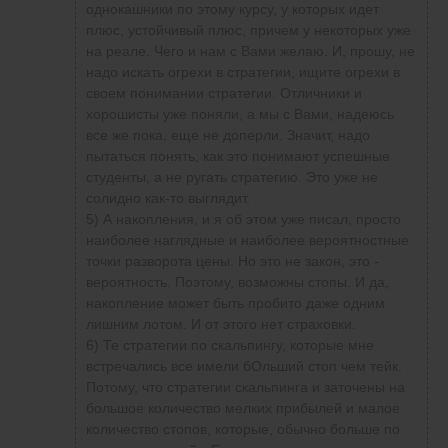
однокашники по этому курсу, у которых идет
плюс, устойчивый плюс, причем у некоторых уже
на реале. Чего и нам с Вами желаю. И, прошу, не
надо искать огрехи в стратегии, ищите огрехи в
своем понимании стратегии. Отличники и
хорошисты уже поняли, а мы с Вами, надеюсь
все же пока, еще не доперли. Значит, надо
пытаться понять, как это понимают успешные
студенты, а не ругать стратегию. Это уже не
солидно как-то выглядит.
5) А накопления, и я об этом уже писал, просто
наиболее наглядные и наиболее вероятностные
точки разворота цены. Но это не закон, это -
вероятность. Поэтому, возможны стопы. И да,
накопление может быть пробито даже одним
лишним лотом. И от этого нет страховки.
6) Те стратегии по скальпингу, которые мне
встречались все имели бОльший стоп чем тейк.
Потому, что стратегии скальпинга и заточены на
большое количество мелких прибылей и малое
количество стопов, которые, обычно больше по