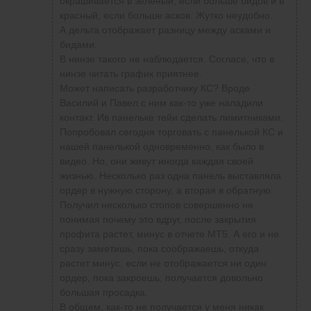
окрашивается в зеленый, если больше бидов и в
красный, если больше асков. Жутко неудобно.
А дельта отображает разницу между асками и
бидами.
В нинзе такого не наблюдается. Cогласе, что в
нинзе читать график приятнее.
Может написать разработчику КС? Вроде
Василий и Павел с ним как-то уже наладили
контакт. Ив панельке тейи сделать лимитниками.
Попробовал сегодня торговать с панелькой КС и
нашей панелькой одновременно, как было в
видео. Но, они живут иногда каждая своей
жизнью. Несколько раз одна панель выставляла
ордер в нужную сторону, а вторая в обратную.
Получил несколько стопов совершенно не
понимая почему это вдруг, после закрытия
профита растет, минус в отчете МТ5. А его и не
сразу заметишь, пока соображаешь, откуда
растет минус, если не отображается ни один
ордер, пока закроешь, получается довольно
большая просадка.
В общем, как-то не получается у меня никак