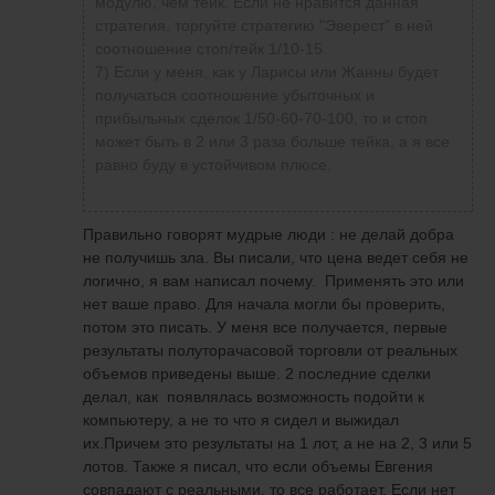
модулю, чем тейк. Если не нравится данная
стратегия, торгуйте стратегию "Эверест" в ней
соотношение стоп/тейк 1/10-15.
7) Если у меня, как у Ларисы или Жанны будет
получаться соотношение убыточных и
прибыльных сделок 1/50-60-70-100, то и стоп
может быть в 2 или 3 раза больше тейка, а я все
равно буду в устойчивом плюсе.
Правильно говорят мудрые люди : не делай добра
не получишь зла. Вы писали, что цена ведет себя не
логично, я вам написал почему. Применять это или
нет ваше право. Для начала могли бы проверить,
потом это писать. У меня все получается, первые
результаты полуторачасовой торговли от реальных
объемов приведены выше. 2 последние сделки
делал, как появлялась возможность подойти к
компьютеру, а не то что я сидел и выжидал
их.Причем это результаты на 1 лот, а не на 2, 3 или 5
лотов. Также я писал, что если объемы Евгения
совпадают с реальными, то все работает. Если нет