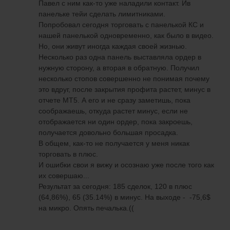
Павел с ним как-то уже наладили контакт. Ив
панельке тейи сделать лимитниками.
Попробовал сегодня торговать с панелькой КС и
нашей панелькой одновременно, как было в видео.
Но, они живут иногда каждая своей жизнью.
Несколько раз одна панель выставляла ордер в
нужную сторону, а вторая в обратную. Получил
несколько стопов совершенно не понимая почему
это вдруг, после закрытия профита растет, минус в
отчете МТ5. А его и не сразу заметишь, пока
соображаешь, откуда растет минус, если не
отображается ни один ордер, пока закроешь,
получается довольно большая просадка.
В общем, как-то не получается у меня никак
торговать в плюс.
И ошибки свои я вижу и осознаю уже после того как
их совершаю...
Результат за сегодня: 185 сделок, 120 в плюс
(64,86%), 65 (35.14%) в минус. На выходе - -75,6$
на микро. Опять печалька.((