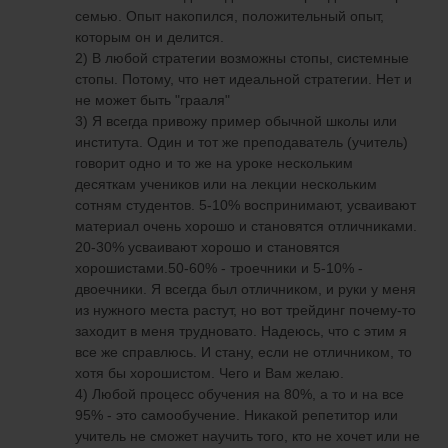
семью. Опыт накопился, положительный опыт,
которым он и делится.
2) В любой стратегии возможны стопы, системные
стопы. Потому, что нет идеальной стратегии. Нет и
не может быть "грааля"
3) Я всегда привожу пример обычной школы или
института. Один и тот же преподаватель (учитель)
говорит одно и то же на уроке нескольким
десяткам учеников или на лекции нескольким
сотням студентов. 5-10% воспринимают, усваивают
материал очень хорошо и становятся отличниками.
20-30% усваивают хорошо и становятся
хорошистами.50-60% - троечники и 5-10% -
двоечники. Я всегда был отличником, и руки у меня
из нужного места растут, но вот трейдинг почему-то
заходит в меня трудновато. Надеюсь, что с этим я
все же справлюсь. И стану, если не отличником, то
хотя бы хорошистом. Чего и Вам желаю.
4) Любой процесс обучения на 80%, а то и на все
95% - это самообучение. Никакой репетитор или
учитель не сможет научить того, кто не хочет или не