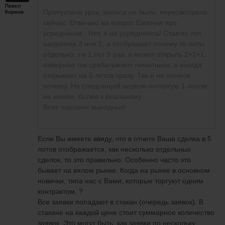
Павел
Пропустила урок, анонса не было, пересмотрела
Коржов
сейчас. Отвечаю на вопрос Евгения про
усреднение : Нет, я не усредняюсь! Ставлю лот
например 3 или 5, а отображает почему то лоты
отдельно, т.е 1 лот 5 раз, а может открыть 2+1+1,
наверное так срабатывают лимитники, а иногда
открывает на 5 лотов сразу. Так и не поняла
почему. На следующей неделе поторгую 1 лотом
не меняя, более к реальному.
Всех хороших выходных!
Если Вы имеете ввиду, что в отчете Ваша сделка в 5
лотов отображается, как несколько отдельных
сделок, то это правильно. Особенно часто это
бывает на вялом рынке. Когда на рынке в основном
новички, типа нас с Вами, которые торгуют одним
контрактом. ?
Все заявки попадают в стакан (очередь заявок). В
стакане на каждой цене стоит суммарное количество
заявок. Это могут быть, как заявки по нескольку