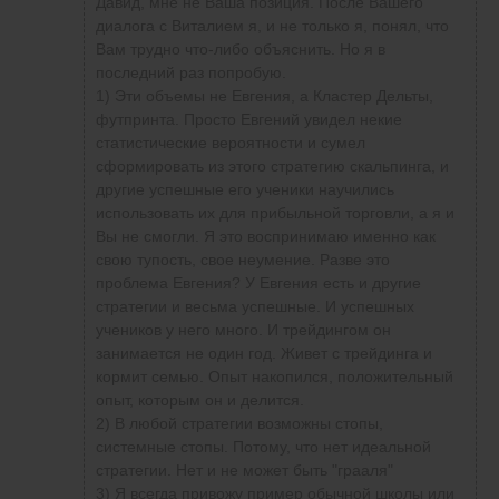
Давид, мне не Ваша позиция. После Вашего
Давид Манукянц
написал
27 июня 2020 в 01:54
01:54
диалога с Виталием я, и не только я, понял, что
Давид Манукянц
написал
27 июня 2020 в 01:54
Объемы Евгения покажут ноль, а реальный
Вам трудно что-либо объяснить. Но я в
Объемы Евгения покажут ноль, а
Объемы Евгения покажут ноль, а
объем покажет 2000. Чувствуете разницу? Это
последний раз попробую.
реальный объем покажет 2000.
реальный объем покажет 2000. Чувствуете
место силы, но вы его не увидите.Это одна из
1) Эти объемы не Евгения, а Кластер Дельты,
Чувствуете разницу? Это место силы,
разницу? Это место силы, но вы его не
миллиона ситуаций.
футпринта. Просто Евгений увидел некие
но вы его не увидите.Это одна из
увидите.Это одна из миллиона ситуаций.
статистические вероятности и сумел
миллиона ситуаций.
сформировать из этого стратегию скальпинга, и
другие успешные его ученики научились
использовать их для прибыльной торговли, а я и
Вы не смогли. Я это воспринимаю именно как
свою тупость, свое неумение. Разве это
проблема Евгения? У Евгения есть и другие
стратегии и весьма успешные. И успешных
учеников у него много. И трейдингом он
занимается не один год. Живет с трейдинга и
кормит семью. Опыт накопился, положительный
опыт, которым он и делится.
2) В любой стратегии возможны стопы,
системные стопы. Потому, что нет идеальной
стратегии. Нет и не может быть "грааля"
3) Я всегда привожу пример обычной школы или