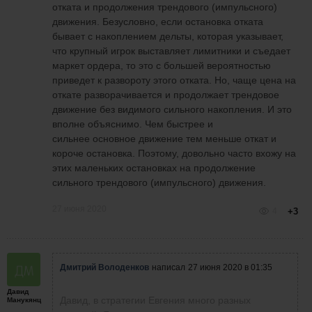
отката и продолжения трендового (импульсного)
движения. Безусловно, если остановка отката
бывает с накоплением дельты, которая указывает,
что крупный игрок выставляет лимитники и съедает
маркет ордера, то это с большей вероятностью
приведет к развороту этого отката. Но, чаще цена на
откате разворачивается и продолжает трендовое
движение без видимого сильного накопления. И это
вполне объяснимо. Чем быстрее и
сильнее основное движение тем меньше откат и
короче остановка. Поэтому, довольно часто вхожу на
этих маленьких остановках на продолжение
сильного трендового (импульсного) движения.
27 июня 2020
4
+3
Дмитрий Володенков
написал
27 июня 2020 в 01:35
Давид
Давид, в стратегии Евгения много разных
Манукянц