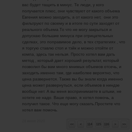
вас будет тащить в минус. Те люди, у кого
получается плюс, они чувствуют от какого объема
Евгения можно заходить, а от какого нет, они это
фильтруют по своему и в итоге по сути заходят от
реального объема.То что не могу закрыться и
допускаю большие минуса при отрицательных
сделках, это поправимое дело, в тех стратегиях , что
я торгую ставлю стоп и тэйк и можно отойти от
компа, здесь так нельзя. Просто хотел вам дать
метод , который дает хороший результат, который
позволил бы вам много мнимых объемов отсечь, и
заходить именно там, где наиболее вероятно, что
цена развернется. Также вы бы знали когда именно
цена может развернуться, если объемов в ниндзе
вообще нет. А вы меня воспринимаете в штыки, не
хотите не надо. Ваше право, я хотел помочь, а
получил такое. Что еще могу сказать.Простите что
хотел вам помочь.
28 июня 2020
2
<<
<
114
115
116
>
>>