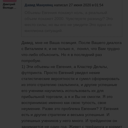
Давид Манукянц
написал
27 июня 2020 в 01:54
Дмитрий
Давид Манукянц
написал
27 июня 2020 в 01:54
Объемы Евгения покажут ноль, а
Володенков
Давид Манукянц
написал
27 июня 2020 в 01:54
Объемы Евгения покажут ноль, а реальный
реальный объем покажет 2000. Чувствуете
Объемы Евгения покажут ноль, а реальный
объем покажет 2000. Чувствуете разницу? Это
разницу? Это место силы, но вы его не
объем покажет 2000. Чувствуете разницу? Это
место силы, но вы его не увидите.Это одна из
увидите.Это одна из миллиона ситуаций.
место силы, но вы его не увидите.Это одна из
миллиона ситуаций.
миллиона ситуаций.
Давид, мне не Ваша позиция. После Вашего диалога
с Виталием я, и не только я, понял, что Вам трудно
что-либо объяснить. Но я в последний раз
попробую.
1) Эти объемы не Евгения, а Кластер Дельты,
футпринта. Просто Евгений увидел некие
статистические вероятности и сумел сформировать
из этого стратегию скальпинга, и другие успешные
его ученики научились использовать их для
прибыльной торговли, а я и Вы не смогли. Я это
воспринимаю именно как свою тупость, свое
неумение. Разве это проблема Евгения? У Евгения
есть и другие стратегии и весьма успешные. И
успешных учеников у него много. И трейдингом он
занимается не один год. Живет с трейдинга и кормит