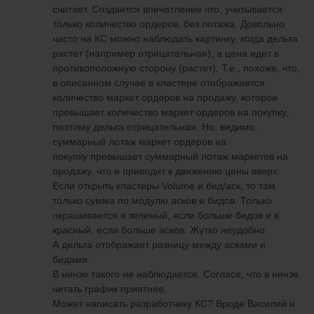
считает. Создается впечатление что, учитывается
только количество ордеров, без лотажа. Довольно
часто на КС можно наблюдать картинку, когда дельта
растет (например отрицательная), а цена идет в
противоположную сторону (растет). Т.е., похоже, что,
в описанном случае в кластере отображается
количество маркет ордеров на продажу, которое
превышает количество маркет ордеров на покупку,
поэтому дельта отрицательная. Но, видимо,
суммарный лотаж маркет ордеров на
покупку превышает суммарный лотаж маркетов на
продажу, что и приводит к движению цены вверх.
Если открыть кластеры Volume и бид/аск, то там
только сумма по модулю асков и бидов. Только
окрашивается в зеленый, если больше бидов и в
красный, если больше асков. Жутко неудобно.
А дельта отображает разницу между асками и
бидами.
В нинзе такого не наблюдается. Cогласе, что в нинзе
читать график приятнее.
Может написать разработчику КС? Вроде Василий и