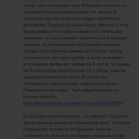
лотов, так и по одному лоту. В болшей степени это
проявляется на микроконтракте, т.к. на нем в
основном торгуют новички и люди с маленьким
депозитом. Поэтому большая часть зявок по 1 лоту.
Когда заявка в N лотов встречается с ответными
заявками, то они начинают исполняться в порядке
очереди. Если на момент исполнения заявки в
стакане есть ответная заявка на N лотов, то она
исполняется, как одна сделка, а если на момент
исполнения заявки нет заявки на N лотов, то заявка
на N лотов будет исполняться по n лотов, пока не
наберется сумма в N лотов. В отчете это
отобразится, как несколько отдельных сделок.
Посмотрите это видео. Там найдете ответы на
многие вопросы.
https://www.youtube.com/watch?v=qV37UQo0BTs
т
Если N достаточно большое, то сначала "съедятся"
все встречные заявки по ближайшей цене, потом по
следующей, потом по следующей, пока не
наберется N. В отчете это будет отображено, как