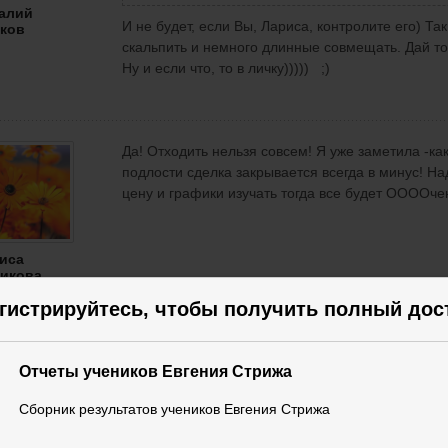
алий
И не будет, если Вы, Лариса, контролите его) Та
ков
скальпить и немного длинные совмещать. Дай то 
Ну и если что, то в личку))))) ;)
Да! Отходить нельзя совсем! Я уже заметила -ка
подлости сделка закрывается всегда в минус! На
цену и графики изучать тогда все будет ООООче
иса
икова
гистрируйтесь, чтобы получить полный дос
Торговать надо только большие импульсные све
400$ получилось. 3-4 сделки в одну сторону, 2-3 
Отчеты учеников Евгения Стрижа
Сборник результатов учеников Евгения Стрижа