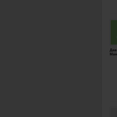
Дав
Ман