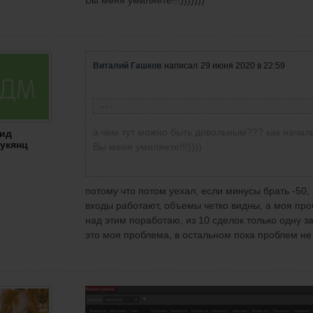
Вы меня умиляете!!!)))))))
Виталий Гашков
написал
29 июня 2020 в 22:59
Давид Манукянц
написал
29 июня 2020 в 22:50
а чем тут можно быть довольным??? как начали 
ид
укянц
Второй день тестирую торговлю от реальных
Вы меня умиляете!!!))))
надо только научиться минуса меньше закрыват
супер, все именно это убивает, к сожалению 
ехать к врачу. Если в убыточных сделках брать
потому что потом уехал, если минусы брать -50, 
будет, есть еще потенциал сократить количес
входы работают, объемы четко видны, а моя про
меня не парят, главное когда убыток раньше 
над этим поработаю, из 10 сделок только одну з
доволен.
это моя проблема, в остальном пока проблем не