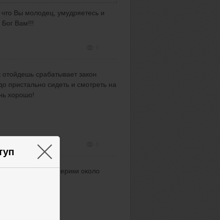
к что Вы молодец, умудряетесь и
Бог Вам!!!
6
к отойдешь срабатывает закон
до пристально сидеть и смотреть на
нь хорошо!
6
×
туп
чи. На открытии Америки около
- в обратную. Все.