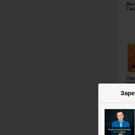
Вит
Гаш
Лар
Нов
Заре