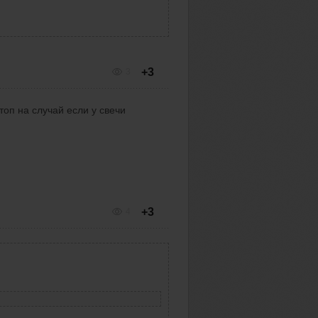
+3
3
топ на случай если у свечи
+3
4