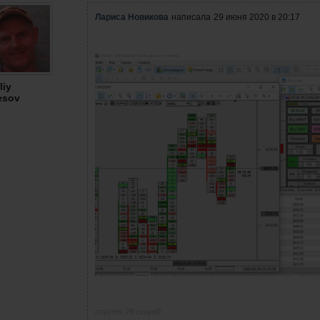
Лариса Новикова
написала
29 июня 2020 в 20:17
liy
esov
спустя 29 секунд