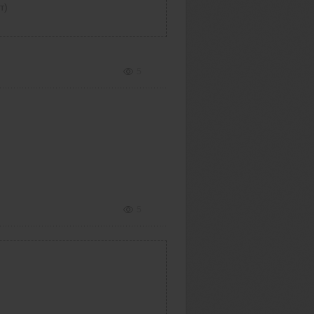
т)
5
5