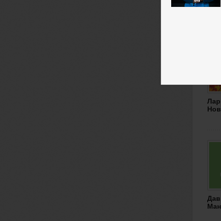
Оле
К.
Лар
Нов
Дав
Ман