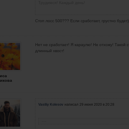
Трудимся! Каждый день!
Стоп лосс 500??? Если сработает, грустно будет)
Нет не сработает! Я караулю! Не отхожу! Такой с
длинный хвост!
иса
икова
Vasiliy Kolesov
написал
29 июня 2020 в 20:28
Лариса Новикова
написала
29 июня 2020 в 20:17