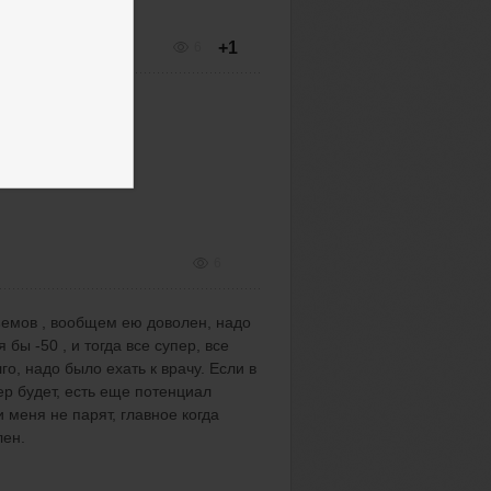
+1
6
6
ъемов , вообщем ею доволен, надо
бы -50 , и тогда все супер, все
о, надо было ехать к врачу. Если в
ер будет, есть еще потенциал
 меня не парят, главное когда
олен.