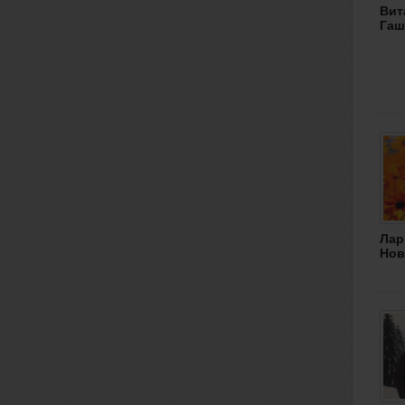
Вит
Гаш
Лар
Нов