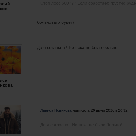
Стоп лосс 500??? Если сработает, грустно буде
алий
ков
больновато будет)
Да я согласна ! Но пока не было больно!
иса
икова
Лариса Новикова
написала
29 июня 2020 в 20:32
спустя 29 секунд
Трудимся! Каждый день!
Да я согласна ! Но пока не было больно!