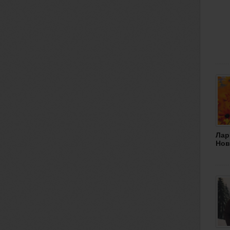
Лар
Нов