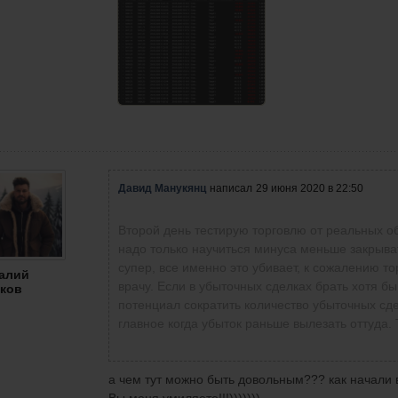
Давид Манукянц
написал
29 июня 2020 в 22:50
Второй день тестирую торговлю от реальных о
надо только научиться минуса меньше закрывать 
супер, все именно это убивает, к сожалению то
алий
врачу. Если в убыточных сделках брать хотя бы 
ков
потенциал сократить количество убыточных сде
главное когда убыток раньше вылезать оттуда.
а чем тут можно быть довольным??? как начали в