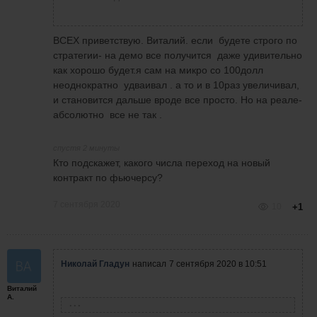
ВСЕХ приветствую. Виталий. если будете строго по
стратегии- на демо все получится даже удивительно
как хорошо будет.я сам на микро со 100долл
неоднократно удваивал . а то и в 10раз увеличивал,
и становится дальше вроде все просто. Но на реале-
абсолютно все не так .
спустя 2 минуты
Кто подскажет, какого числа переход на новый
контракт по фьючерсу?
7 сентября 2020
10
+1
Николай Гладун
написал
7 сентября 2020 в 10:51
Виталий
А.
Виталий А.
написала
7 сентября 2020 в 08:51