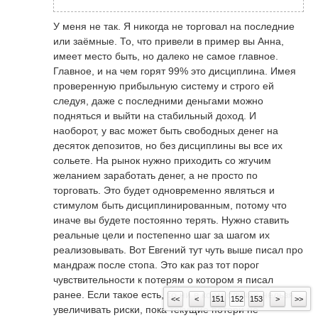
строго одним стандартным контрактом
неоднократно удваивал . а то и в 10раз
(а больше и не дадут открыть, маржи
увеличивал, и становится дальше вроде
Николай Гладун
написал
7 сентября 2020 в
У меня не так. Я никогда не торговал на последние
не хватит), посмотрим на результат.
все просто. Но на реале- абсолютно все
10:51
Кстати, расскажите пожалуйста если не
или заёмные. То, что привели в пример вы Анна,
Отчет буду кидать в конце торговой
не так .
секрет, что у вас было не так на реале в
имеет место быть, но далеко не самое главное.
недели. Тут уже железная дисциплина
отличие от демо? В чем возникли проблемы
Главное, и на чем горят 99% это дисциплина. Имея
нужна, иначе рынок сразу накажет))
или трудности? Система перестала работать?
Виталий А.
написала
7 сентября 2020 в
спустя 2 минуты
проверенную прибыльную систему и строго ей
P.S. Буду стараться входить только в
Кто подскажет, какого числа переход на
Почему по вашему не удалось повторить
08:51
следуя, даже с последними деньгами можно
ВСЕХ приветствую. Виталий. если будете
самые понятные сделки.
новый контракт по фьючерсу?
результаты демо торговли на реале?
подняться и выйти на стабильный доход. И
строго по стратегии- на демо все
Проведу эксперимент (пока на демо),
наоборот, у вас может быть свободных денег на
получится даже удивительно как хорошо
открыл счёт на 500$. Торговать буду
десяток депозитов, но без дисциплины вы все их
будет.я сам на микро со 100долл
строго одним стандартным контрактом
сольете. На рынок нужно приходить со жгучим
неоднократно удваивал . а то и в 10раз
(а больше и не дадут открыть, маржи
желанием заработать денег, а не просто по
увеличивал, и становится дальше вроде
не хватит), посмотрим на результат.
торговать. Это будет одновременно являться и
все просто. Но на реале- абсолютно все
Отчет буду кидать в конце торговой
стимулом быть дисциплинированным, потому что
не так .
недели. Тут уже железная дисциплина
иначе вы будете постоянно терять. Нужно ставить
нужна, иначе рынок сразу накажет))
реальные цели и постепенно шаг за шагом их
спустя 2 минуты
P.S. Буду стараться входить только в
реализовывать. Вот Евгений тут чуть выше писал про
Кто подскажет, какого числа переход на
самые понятные сделки.
мандраж после стопа. Это как раз тот порог
новый контракт по фьючерсу?
чувствительности к потерям о котором я писал
ранее. Если такое есть, то ни в коем случае нельзя
<<
<
151
152
153
>
>>
увеличивать риски, пока текущие потери не