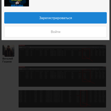
Вы имеете ввиду двигать стопы и тейки? Если
да, то можно конечно. Линию мышкой
передвигаете и все.
Евгений
Стриж
Зарегистрироваться
4 сентября 2020
10
Войти
Виталий
Гашков