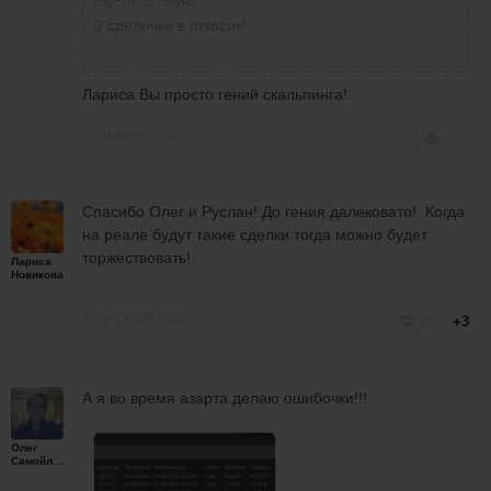
спустя 55 секунд
3 сделочки в плюсик!
Лариса Вы просто гений скальпинга!
3 сентября 2020
9
Спасибо Олег и Руслан! До гения далековато! Когда
на реале будут такие сделки тогда можно будет
торжествовать!
Лариса
Новикова
3 сентября 2020
10
+3
А я во время азарта делаю ошибочки!!!
Олег
Самойленко