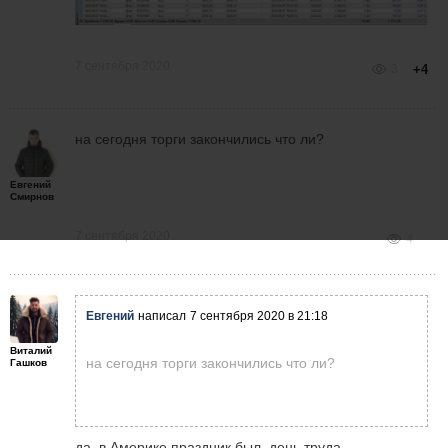
7 сентября 2020
3
+4
на сегодня торги закончились что ли?
Евгений
Смирнов
7 сентября 2020
4
Евгений
написал
7 сентября 2020 в 21:18
Виталий
на сегодня торги закончились что ли?
Гашков
да, в Америке праздник был, день труда.