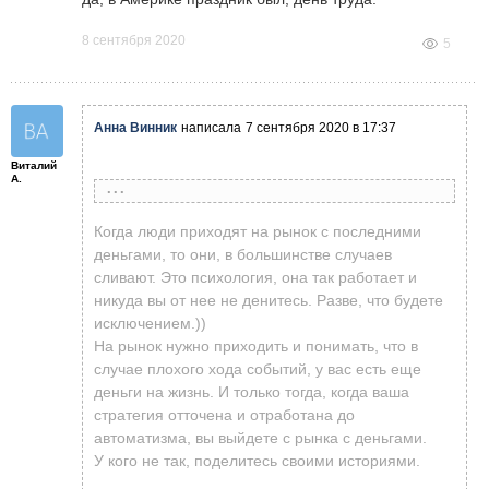
8 сентября 2020
5
Анна Винник
написала
7 сентября 2020 в 17:37
Виталий
А.
Виталий А.
написала
7 сентября 2020 в 12:48
Когда люди приходят на рынок с последними
деньгами, то они, в большинстве случаев
сливают. Это психология, она так работает и
Николай Гладун
написал
7 сентября 2020 в
никуда вы от нее не денитесь. Разве, что будете
10:51
Николай, за исключением небольших нюансов
исключением.))
по срабатыванию ордеров, всё абсолютно
На рынок нужно приходить и понимать, что в
одинаково с демо. Разница только в
случае плохого хода событий, у вас есть еще
психологии. Поэтому и рекомендуется найти
Виталий А.
написала
7 сентября 2020 в
деньги на жизнь. И только тогда, когда ваша
свой порог чувствительности к потерям и
08:51
ВСЕХ приветствую. Виталий. если будете
стратегия отточена и отработана до
повышаать его постепенно
строго по стратегии- на демо все
автоматизма, вы выйдете с рынка с деньгами.
Проведу эксперимент (пока на демо),
получится даже удивительно как хорошо
У кого не так, поделитесь своими историями.
открыл счёт на 500$. Торговать буду
будет.я сам на микро со 100долл
спустя 1 час 48 минут