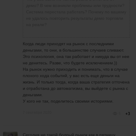
P.S. Буду стараться входить только в
Кто подскажет, какого числа переход на новый
демо? В чем возникли проблемы или трудности?
Виталий А.
написала
7 сентября 2020 в 08:51
самые понятные сделки.
контракт по фьючерсу?
Система перестала работать? Почему по вашему
ВСЕХ приветствую. Виталий. если будете
не удалось повторить результаты демо торговли
Проведу эксперимент (пока на демо),
строго по стратегии- на демо все получится
на реале?
открыл счёт на 500$. Торговать буду строго
даже удивительно как хорошо будет.я сам на
одним стандартным контрактом (а больше
микро со 100долл неоднократно удваивал . а
и не дадут открыть, маржи не хватит),
то и в 10раз увеличивал, и становится дальше
Когда люди приходят на рынок с последними
посмотрим на результат. Отчет буду кидать
вроде все просто. Но на реале- абсолютно
деньгами, то они, в большинстве случаев сливают.
в конце торговой недели. Тут уже железная
все не так .
Это психология, она так работает и никуда вы от нее
дисциплина нужна, иначе рынок сразу
не денитесь. Разве, что будете исключением.))
накажет))
спустя 2 минуты
На рынок нужно приходить и понимать, что в случае
P.S. Буду стараться входить только в
Кто подскажет, какого числа переход на новый
плохого хода событий, у вас есть еще деньги на
самые понятные сделки.
контракт по фьючерсу?
жизнь. И только тогда, когда ваша стратегия отточена
и отработана до автоматизма, вы выйдете с рынка с
деньгами.
У кого не так, поделитесь своими историями.
7 сентября 2020
6
+3
Сегодня не такой бодрый рынок как в пятницу,