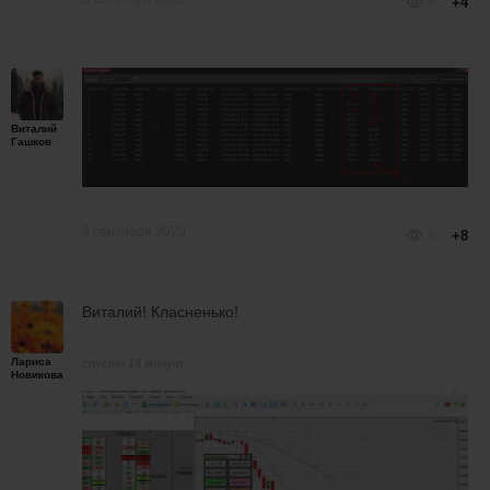
6
+4
Виталий
Гашков
3 сентября 2020
6
+8
Виталий! Класненько!
Лариса
спустя 14 минут
Новикова