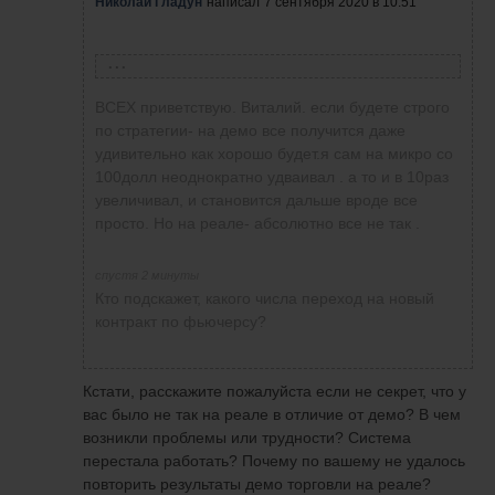
Николай Гладун
написал
7 сентября 2020 в 10:51
Виталий А.
написала
7 сентября 2020 в 08:51
ВСЕХ приветствую. Виталий. если будете строго
Проведу эксперимент (пока на демо), открыл
по стратегии- на демо все получится даже
счёт на 500$. Торговать буду строго одним
удивительно как хорошо будет.я сам на микро со
стандартным контрактом (а больше и не дадут
100долл неоднократно удваивал . а то и в 10раз
открыть, маржи не хватит), посмотрим на
увеличивал, и становится дальше вроде все
результат. Отчет буду кидать в конце торговой
просто. Но на реале- абсолютно все не так .
недели. Тут уже железная дисциплина нужна,
иначе рынок сразу накажет))
спустя 2 минуты
P.S. Буду стараться входить только в самые
Кто подскажет, какого числа переход на новый
понятные сделки.
контракт по фьючерсу?
Кстати, расскажите пожалуйста если не секрет, что у
вас было не так на реале в отличие от демо? В чем
возникли проблемы или трудности? Система
перестала работать? Почему по вашему не удалось
повторить результаты демо торговли на реале?