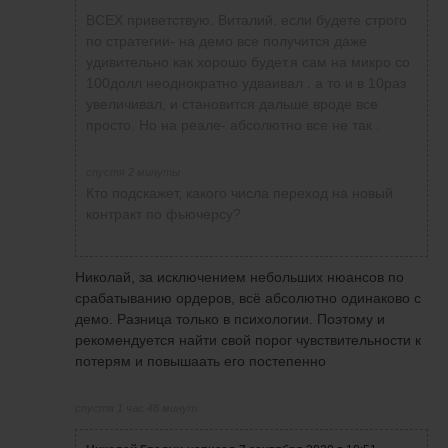
ВСЕХ приветствую. Виталий. если будете строго
Проведу эксперимент (пока на демо), открыл
по стратегии- на демо все получится даже
счёт на 500$. Торговать буду строго одним
удивительно как хорошо будет.я сам на микро со
стандартным контрактом (а больше и не дадут
100долл неоднократно удваивал . а то и в 10раз
открыть, маржи не хватит), посмотрим на
увеличивал, и становится дальше вроде все
результат. Отчет буду кидать в конце торговой
просто. Но на реале- абсолютно все не так .
недели. Тут уже железная дисциплина нужна,
иначе рынок сразу накажет))
спустя 2 минуты
P.S. Буду стараться входить только в самые
Кто подскажет, какого числа переход на новый
понятные сделки.
контракт по фьючерсу?
Николай, за исключением небольших нюансов по
срабатыванию ордеров, всё абсолютно одинаково с
демо. Разница только в психологии. Поэтому и
рекомендуется найти свой порог чувствительности к
потерям и повышаать его постепенно
спустя 1 час 48 минут