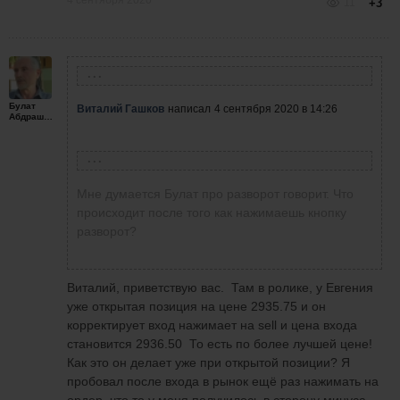
11
+3
Виталий Гашков
написал
4 сентября 2020 в 14:26
Булат
Виталий Гашков
написал
4 сентября 2020 в 14:26
Абдрашитов
Евгений Стриж
написал
4 сентября 2020 в
14:22
Мне думается Булат про разворот говорит.
Евгений Стриж
написал
4 сентября 2020 в 14:22
Что происходит после того как нажимаешь
Мне думается Булат про разворот говорит. Что
Вы имеете ввиду двигать стопы и тейки?
кнопку разворот?
Вы имеете ввиду двигать стопы и тейки? Если
происходит после того как нажимаешь кнопку
Если да, то можно конечно. Линию мышкой
да, то можно конечно. Линию мышкой
разворот?
передвигаете и все.
передвигаете и все.
Виталий, приветствую вас. Там в ролике, у Евгения
уже открытая позиция на цене 2935.75 и он
корректирует вход нажимает на sell и цена входа
становится 2936.50 То есть по более лучшей цене!
Как это он делает уже при открытой позиции? Я
пробовал после входа в рынок ещё раз нажимать на
ордер, что то у меня получилось в сторону минуса...