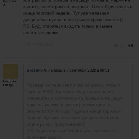
Виталий
А.
хватит), посмотрим на результат. Отчет буду кидать в
конце торговой недели. Тут уже железная
дисциплина нужна, иначе рынок сразу накажет))
P.S. Буду стараться входить только в самые
понятные сделки.
7 сентября 2020
11
+8
Виталий А.
написала
7 сентября 2020 в 08:51
Николай
Проведу эксперимент (пока на демо), открыл
Гладун
счёт на 500$. Торговать буду строго одним
стандартным контрактом (а больше и не дадут
открыть, маржи не хватит), посмотрим на
результат. Отчет буду кидать в конце торговой
недели. Тут уже железная дисциплина нужна,
иначе рынок сразу накажет))
P.S. Буду стараться входить только в самые
понятные сделки.