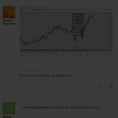
Лариса
Новикова
спустя 29 секунд
Вечерняя сделка на Америке!
2 сентября 2020
7
+7
Олег Самойленко
написал
26 августа 2020 в 18:21
Давид