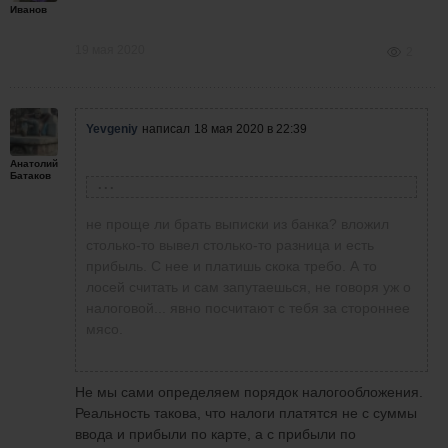
Иванов
19 мая 2020
2
Yevgeniy
написал
18 мая 2020 в 22:39
Анатолий
Батаков
Анатолий Б.
написал
18 мая 2020 в 20:50
не проще ли брать выписки из банка? вложил
Кто работает на реале- не забывайте
столько-то вывел столько-то разница и есть
скачивать и сохранять месячные отчеты
прибыль. С нее и платишь скока требо. А то
(стейтменты) о совершенных сделках и
лосей считать и сам запутаешься, не говоря уж о
движении средств по счету, они необходимы
налоговой... явно посчитают с тебя за стороннее
для расчета базы налогообложения и для
мясо.
налоговой (для россиян, по крайней мере).
Те, кто снова советует вначале начать
зарабатывать, а потом разбираться с
Не мы сами определяем порядок налогообложения.
налогами, скоро поймут, что были неправы
Реальность такова, что налоги платятся не с суммы
ввода и прибыли по карте, а с прибыли по