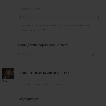
спустя 1 минуту
Vasiliy Kolesov
написал
15 мая 2020 в 20:32
Василий, а ты сам выбирал или тебя они так
У меня тоже подключение к CME , что бы
подключили???
торговать фьюч СП500 - 11$
А там других вариантов не было.
18 мая 2020
1
Павел
написал
13 мая 2020 в 21:47
Анна
Первые 3 сделки на реале.
Поздравляю!!