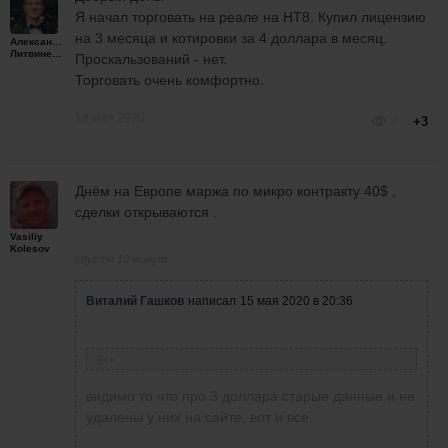
Я начал торговать на реале на НТ8. Купил лицензию
на 3 месяца и котировки за 4 доллара в месяц.
Александр
Литвиненко
Проскальзований - нет.
Торговать очень комфортно.
18 мая 2020
2
+3
Днём на Европе маржа по микро контракту 40$ ,
сделки открываются .
Vasiliy
Kolesov
спустя 10 минут
Виталий Гашков
написал
15 мая 2020 в 20:36
Vasiliy Kolesov
написал
15 мая 2020 в 20:32
видимо то что про 3 доллара старые данные и не
У меня тоже подключение к CME , что бы
удалены у них на сайте, вот и все.
торговать фьюч СП500 - 11$