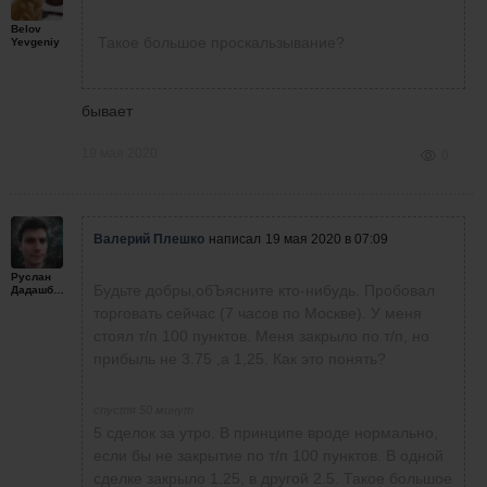
Belov
Такое большое проскальзывание?
Yevgeniy
бывает
19 мая 2020
0
Валерий Плешко
написал
19 мая 2020 в 07:09
Руслан
Будьте добры,обЪясните кто-нибудь. Пробовал
Дадашбалаев
торговать сейчас (7 часов по Москве). У меня
стоял т/п 100 пунктов. Меня закрыло по т/п, но
прибыль не 3.75 ,а 1,25. Как это понять?
спустя 50 минут
5 сделок за утро. В принципе вроде нормально,
если бы не закрытие по т/п 100 пунктов. В одной
сделке закрыло 1.25, в другой 2.5. Такое большое