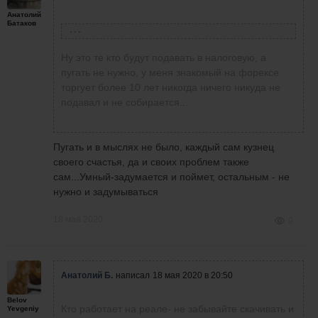
Анатолий
Батаков
Анатолий Б.
написал
18 мая 2020 в 20:50
Ну это те кто будут подавать в налоговую, а
Кто работает на реале- не забывайте
пугать не нужно, у меня знакомый на форексе
скачивать и сохранять месячные отчеты
торгует более 10 лет никогда ничего никуда не
(стейтменты) о совершенных сделках и
подавал и не собирается...
движении средств по счету, они необходимы
для расчета базы налогообложения и для
налоговой (для россиян, по крайней мере).
Пугать и в мыслях не было, каждый сам кузнец
Те, кто снова советует вначале начать
своего счастья, да и своих проблем также
зарабатывать, а потом разбираться с
сам...Умный-задумается и поймет, остальным - не
налогами, скоро поймут, что были неправы
нужно и задумываться
18 мая 2020
0
Анатолий Б.
написал
18 мая 2020 в 20:50
Belov
Кто работает на реале- не забывайте скачивать и
Yevgeniy