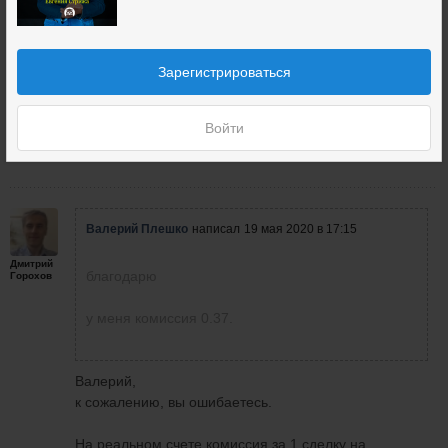
благодарю
Зарегистрироваться
Иванов
спустя 1 минуту
у меня комиссия 0.37.
Войти
19 мая 2020
0
Валерий Плешко
написал
19 мая 2020 в 17:15
Дмитрий
благодарю
Горохов
у меня комиссия 0.37.
Валерий,
к сожалению, вы ошибаетесь.
На реальном счете комиссия за 1 сделку на