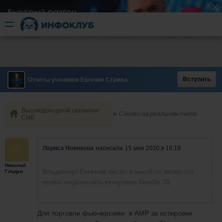
Быстрый разгон
​в короткие сроки
Вступить
Отчеты учеников Евгения Стрижа
Высокодоходный скальпинг
Сделки на реальном счете
СМЕ
Лариса Новикова
написала
15 мая 2020 в 16:18
Николай
Владимир! Евгений писал в какой-то ветке,что
Гладун
нужно подключать котировки Bundle 3$
Для торговли фьючерсами в АМР за котировки