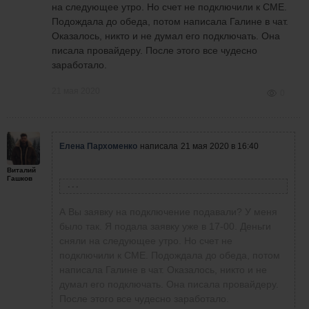
логин и пароль. В личном кабинете должны
на следующее утро. Но счет не подключили к СМЕ.
вычесть 11$, 10 за котировки, 1 на
Подождала до обеда, потом написала Галине в чат.
административные расходы.
Оказалось, никто и не думал его подключать. Она
писала провайдеру. После этого все чудесно
заработало.
21 мая 2020
0
Елена Пархоменко
написала
21 мая 2020 в 16:40
Виталий
Гашков
Виталий Гашков
написал
21 мая 2020 в 13:08
А Вы заявку на подключение подавали? У меня
было так. Я подала заявку уже в 17-00. Деньги
сняли на следующее утро. Но счет не
Александр Никитин
написал
21 мая 2020 в
подключили к СМЕ. Подождала до обеда, потом
13:03
так по итогу что мне делать? По новой менять
написала Галине в чат. Оказалось, никто и не
пароль???
думал его подключать. Она писала провайдеру.
Проверьте, есть ли в МТ5 котировки
После этого все чудесно заработало.
фьючерсов? Если их нет, то обновления не