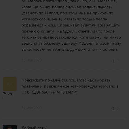
взымалась плата 5долл., так было, с 01 марта с.г.,
когда на рынке пошла сильная волантильность
установили 11долл, при этом мне не приходило
никакого сообщения, ответили только после
обращения к ним. Спрашивал будут ли возвращать
прежнюю оплату на 5долл., ответили что после
того как рынки восстановятся, хотя маржу на микро
вернули к прежнему размеру 40долл, а абон.плату
за котировки не вернули, думаю что так и оставят.
16 мая 2020
2
Подскажите пожалуйста пошагово как выбрать
правильно подключение котировок для торговли в
НТ8 (ДОРМАН) и МТ5 (АМР)
Sergej
_
17 мая 2020
2
Добрый день!