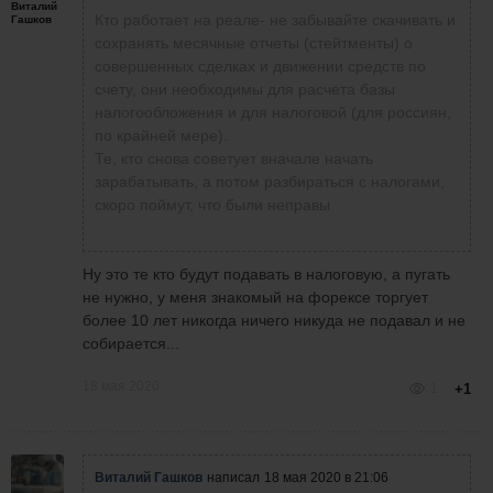
Виталий
Кто работает на реале- не забывайте скачивать и
Гашков
сохранять месячные отчеты (стейтменты) о
совершенных сделках и движении средств по
счету, они необходимы для расчета базы
налогообложения и для налоговой (для россиян,
по крайней мере).
Те, кто снова советует вначале начать
зарабатывать, а потом разбираться с налогами,
скоро поймут, что были неправы
Ну это те кто будут подавать в налоговую, а пугать
не нужно, у меня знакомый на форексе торгует
более 10 лет никогда ничего никуда не подавал и не
собирается...
18 мая 2020
1
+1
Виталий Гашков
написал
18 мая 2020 в 21:06