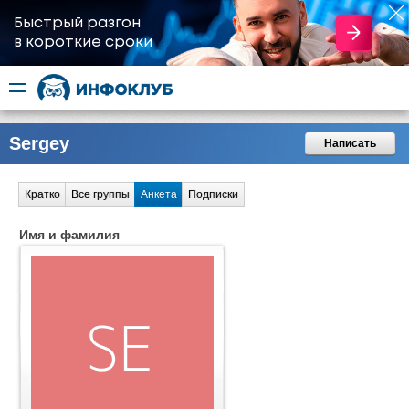
Быстрый разгон
​в короткие сроки
Sergey
Написать
Кратко
Все группы
Анкета
Подписки
Имя и фамилия