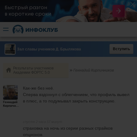
Быстрый разгон
​в короткие сроки
Вступить
Зал славы учеников Д. Брылякова
Результаты участников
Геннадий Кирпичников
Академии ФОРТС 5.0
Как-же без неё.
Сперва вздохнул с облегчением, что профиль вывел
в плюс, а то подумывал закрыть конструкцию.
Геннадий
Кирпичников
спустя 2 часа 57 минут
страховка на ночь из серии разных страйков
опционов.