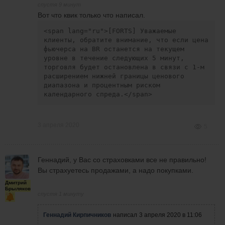
спустя 9 минут
Вот что квик только что написал.
<span lang="ru">[FORTS] Уважаемые 
клиенты, обратите внимание, что если цена 
фьючерса на BR останется на текущем 
уровне в течение следующих 5 минут, 
торговля будет остановлена в связи с 1-м 
расширением нижней границы ценового 
диапазона и процентным риском 
календарного спреда.</span>
3 апреля 2020
5
Геннадий, у Вас со страховками все не правильно!
Вы страхуетесь продажами, а надо покупками.
Дмитрий
Брыляков
спустя 1 минуту
Геннадий Кирпичников
написал
3 апреля 2020 в 11:06