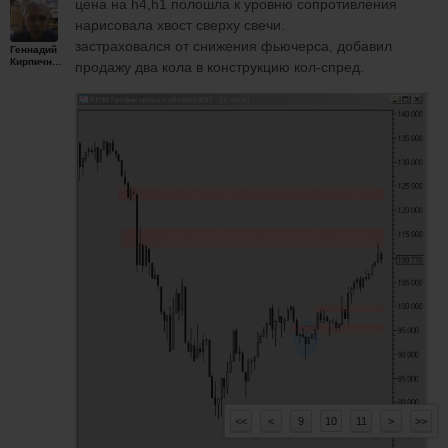
цена на h4,h1 полошла к уровню сопротивления
нарисовала хвост сверху свечи.
застраховался от снижения фьючерса, добавил
Геннадий
Кирпичников
продажу два кола в конструкцию кол-спред.
<<
<
9
10
11
>
>>