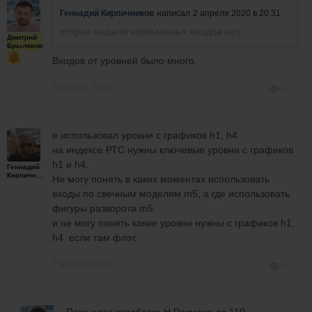
Геннадий Кирпичников
написал
2 апреля 2020 в 20:31
вторая неделя нормальных входов нет,
Дмитрий
Брыляков
Входов от уровней было много.
2 апреля 2020
4
я использовал уровни с графиков h1, h4
на индексе РТС нужны ключевые уровни с графиков
h1 и h4.
Геннадий
Кирпичников
Не могу понять в каких моментах использовать
входы по свечным моделям m5, а где использовать
фигуры разворота m5.
и не могу понять какие уровни нужны с графиков h1,
h4 если там флэт.
2 апреля 2020
4
Пока идет отработка Н Размаха до 110.