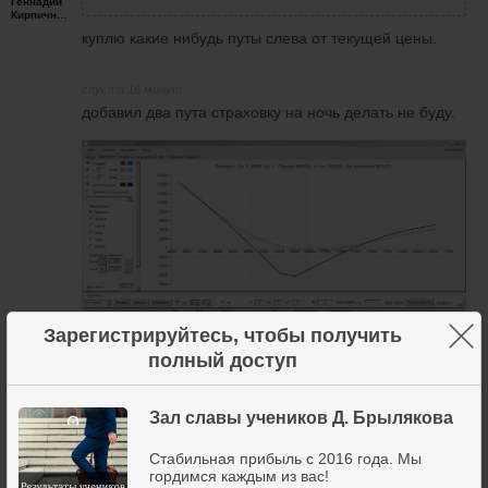
Геннадий
Кирпичников
куплю какие нибудь путы слева от текущей цены.
спустя 16 минут
добавил два пута страховку на ночь делать не буду.
×
Зарегистрируйтесь, чтобы получить
полный доступ
Зал славы учеников Д. Брылякова
3 апреля 2020
6
Стабильная прибыль с 2016 года. Мы
гордимся каждым из вас!