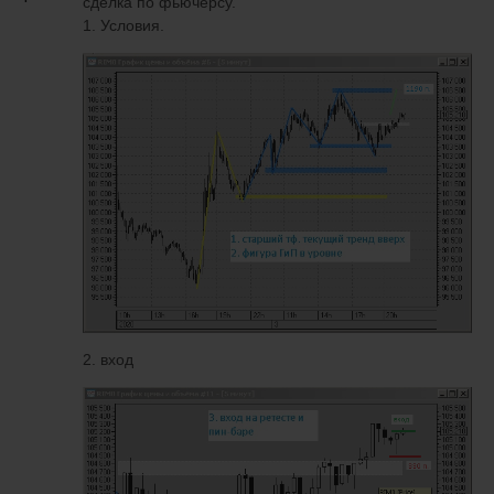
сделка по фьючерсу.
1. Условия.
2. вход