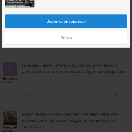
В спреде надо вносить корректировки при движении
цены против на 1 страйк. Зачем Вы сразу вносите
Зарегистрироваться
изменения?
Дмитрий
Брыляков
Войти
3 апреля 2020
6
Геннадий, включите галочку с профилем через 3
дня, посмотрите какой профиль будет в понедельник
Вячеслав
Тяпкин
3 апреля 2020
6
начал перечитывать конспект с первых лекций по
фьючерсной торговле, вроде стал понимать как
торговать.
Геннадий
Кирпичников