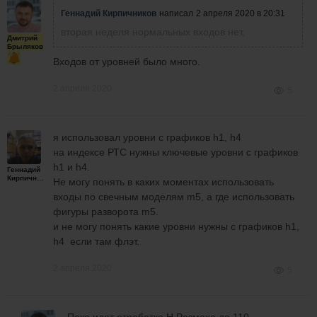
Геннадий Кирпичников
написал
2 апреля 2020 в 20:31
вторая неделя нормальных входов нет,
Дмитрий
Брыляков
Входов от уровней было много.
2 апреля 2020
5
я использовал уровни с графиков h1, h4
на индексе РТС нужны ключевые уровни с графиков
h1 и h4.
Геннадий
Кирпичников
Не могу понять в каких моментах использовать
входы по свечным моделям m5, а где использовать
фигуры разворота m5.
и не могу понять какие уровни нужны с графиков h1,
h4 если там флэт.
2 апреля 2020
5
Пока идет отработка Н Размаха до 110.