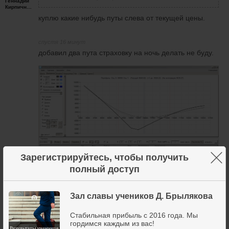
Геннадий
Кирпичников
куплю какие нибудь путы слева от текущей цены.
спустя 16 минут
добавил два пута страховку на ночь делать не буду.
×
Зарегистрируйтесь, чтобы получить
полный доступ
Зал славы учеников Д. Брылякова
3 апреля 2020
7
Стабильная прибыль с 2016 года. Мы
гордимся каждым из вас!