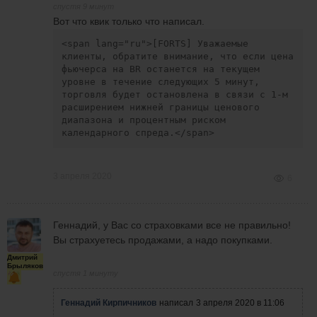
спустя 9 минут
Вот что квик только что написал.
<span lang="ru">[FORTS] Уважаемые 
клиенты, обратите внимание, что если цена 
фьючерса на BR останется на текущем 
уровне в течение следующих 5 минут, 
торговля будет остановлена в связи с 1-м 
расширением нижней границы ценового 
диапазона и процентным риском 
календарного спреда.</span>
3 апреля 2020
6
Геннадий, у Вас со страховками все не правильно!
Вы страхуетесь продажами, а надо покупками.
Дмитрий
Брыляков
спустя 1 минуту
Геннадий Кирпичников
написал
3 апреля 2020 в 11:06