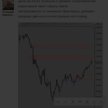
цена на h4,h1 полошла к уровню сопротивления
нарисовала хвост сверху свечи.
застраховался от снижения фьючерса, добавил
Геннадий
Кирпичников
продажу два кола в конструкцию кол-спред.
<<
<
9
10
11
>
>>