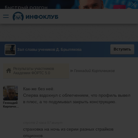
Быстрый разгон
​в короткие сроки
Вступить
Зал славы учеников Д. Брылякова
Результаты участников
Геннадий Кирпичников
Академии ФОРТС 5.0
Как-же без неё.
Сперва вздохнул с облегчением, что профиль вывел
в плюс, а то подумывал закрыть конструкцию.
Геннадий
Кирпичников
спустя 2 часа 57 минут
страховка на ночь из серии разных страйков
опционов.