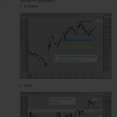
сделка по фьючерсу.
1. Условия.
2. вход