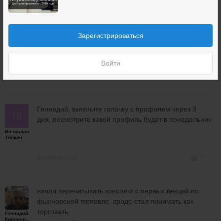
В спреде надо вносить корректировки при движении
цены против на 1 страйк. Зачем Вы сразу вносите
Зарегистрироваться
изменения?
Дмитрий
Брыляков
Войти
3 апреля 2020
7
Геннадий, включите галочку с профилем через 3
дня, посмотрите какой профиль будет в понедельник
Вячеслав
Тяпкин
3 апреля 2020
7
начал перечитывать конспект с первых лекций по
фьючерсной торговле, вроде стал понимать как
торговать.
Геннадий
Кирпичников