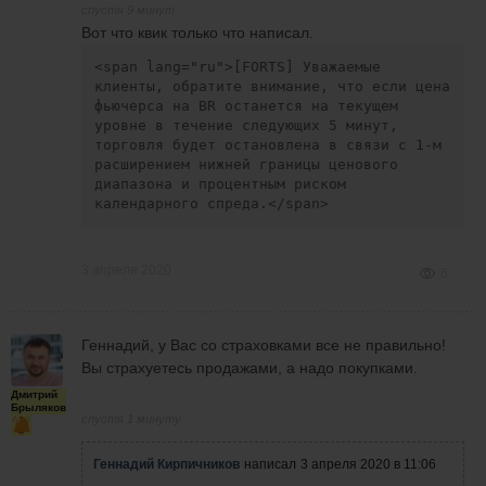
спустя 9 минут
Вот что квик только что написал.
<span lang="ru">[FORTS] Уважаемые 
клиенты, обратите внимание, что если цена 
фьючерса на BR останется на текущем 
уровне в течение следующих 5 минут, 
торговля будет остановлена в связи с 1-м 
расширением нижней границы ценового 
диапазона и процентным риском 
календарного спреда.</span>
3 апреля 2020
6
Геннадий, у Вас со страховками все не правильно!
Вы страхуетесь продажами, а надо покупками.
Дмитрий
Брыляков
спустя 1 минуту
Геннадий Кирпичников
написал
3 апреля 2020 в 11:06