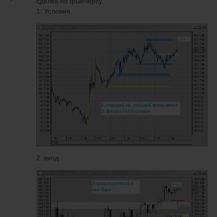
сделка по фьючерсу.
1. Условия.
2. вход