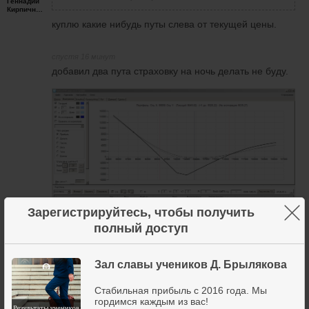
Геннадий
Кирпичников
куплю какие нибудь путы слева от текущей цены.
спустя 16 минут
добавил два пута страховку на ночь делать не буду.
×
Зарегистрируйтесь, чтобы получить
полный доступ
Зал славы учеников Д. Брылякова
3 апреля 2020
7
Стабильная прибыль с 2016 года. Мы
гордимся каждым из вас!