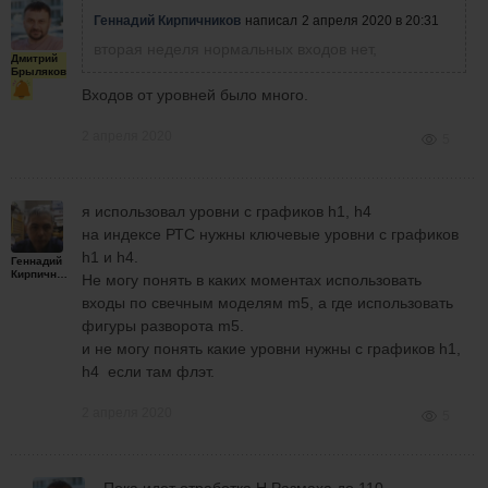
Геннадий Кирпичников
написал
2 апреля 2020 в 20:31
вторая неделя нормальных входов нет,
Дмитрий
Брыляков
Входов от уровней было много.
2 апреля 2020
5
я использовал уровни с графиков h1, h4
на индексе РТС нужны ключевые уровни с графиков
h1 и h4.
Геннадий
Кирпичников
Не могу понять в каких моментах использовать
входы по свечным моделям m5, а где использовать
фигуры разворота m5.
и не могу понять какие уровни нужны с графиков h1,
h4 если там флэт.
2 апреля 2020
5
Пока идет отработка Н Размаха до 110.