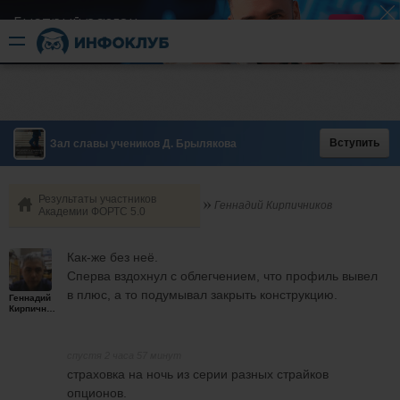
Быстрый разгон
​в короткие сроки
Вступить
Зал славы учеников Д. Брылякова
Результаты участников
Геннадий Кирпичников
Академии ФОРТС 5.0
Как-же без неё.
Сперва вздохнул с облегчением, что профиль вывел
в плюс, а то подумывал закрыть конструкцию.
Геннадий
Кирпичников
спустя 2 часа 57 минут
страховка на ночь из серии разных страйков
опционов.