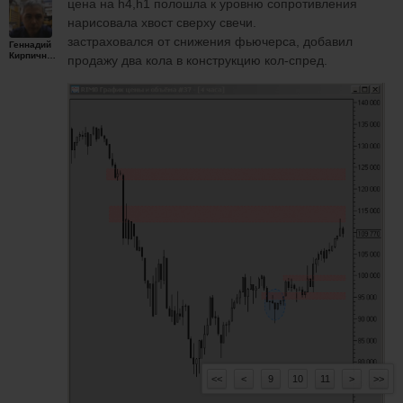
цена на h4,h1 полошла к уровню сопротивления
нарисовала хвост сверху свечи.
застраховался от снижения фьючерса, добавил
Геннадий
Кирпичников
продажу два кола в конструкцию кол-спред.
<<
<
9
10
11
>
>>