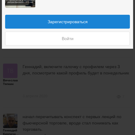
В спреде надо вносить корректировки при движении
цены против на 1 страйк. Зачем Вы сразу вносите
Зарегистрироваться
изменения?
Дмитрий
Брыляков
Войти
3 апреля 2020
7
Геннадий, включите галочку с профилем через 3
дня, посмотрите какой профиль будет в понедельник
Вячеслав
Тяпкин
3 апреля 2020
7
начал перечитывать конспект с первых лекций по
фьючерсной торговле, вроде стал понимать как
торговать.
Геннадий
Кирпичников