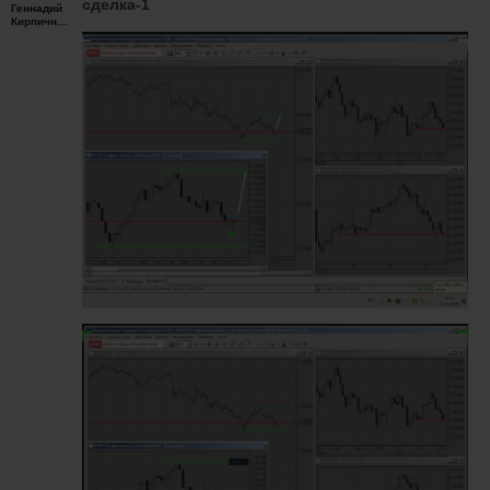
сделка-1
Геннадий
Кирпичников